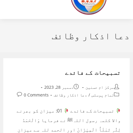
دعا اذکار وظائف
تسبیحات کے فائدے
Post
Post
مرکز ام حسنین
دسمبر 28, 2023
published:
author:
Post
Post
تمام پوسٹس
/
دعا اذکار وظائف
0 Comments
comments:
category:
تسبیحات کے فائدے
01: میزان کو بھرنے
والا کلمہ رسول اللہﷺ نے فرمایا وَالْحَمْدُ
لِلّٰہِ تَمْلَأُ الْمِیْزَانَ اور الحمد للہ سے میزان