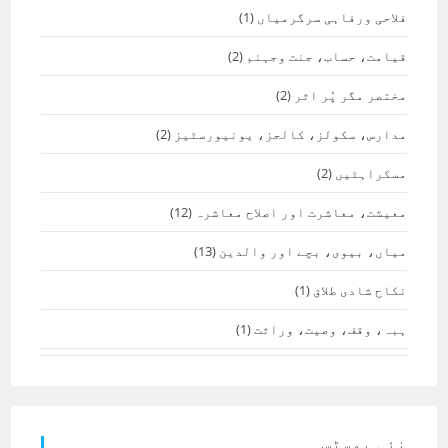
فلاحی ورفاہی سرگرمیاں
(1)
قیامت، حساب، جنت وجہنم
(2)
مختصر مگر پُر اثر
(2)
مدارس، سکولز، کالجز، یونیورسٹیز
(2)
مسکراہٹیں
(2)
معیشت، معاشرت اور اصلاح معاشرہ
(12)
میاں، بیوی، بچے اور والدین
(13)
نکاح شادی طلاق
(1)
ہبہ، وقف، وصیت، وراثت
(1)
نئی پوسٹس