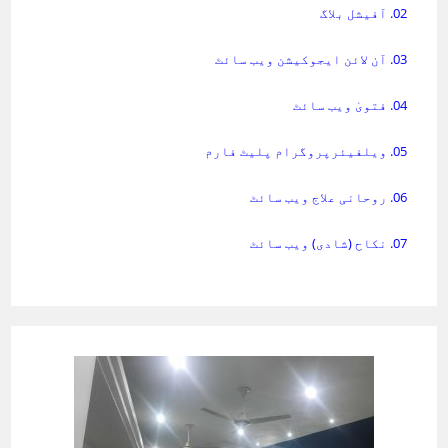
02. آفیشل بلاگ
03. آن لائن ایجوکیشن ویب سائٹ
04. فتویٰ ویب سائٹ
05. ویلفیئرپروگرام پلیٹ فارم
06. روحانی علاج ویب سائٹ
07. نکاح (شادی) ویب سائٹ