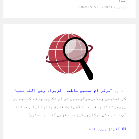
ہے؟
نومبر 7, 2023
/
0 COMMENTS
ادارہ
’’مرکز ام حسنین فاطمۃ الزہراء رضی اللہ عنہا‘‘
کی تعلیمی وفلاحی سرگرمیوں کو آپ تک پہنچانے کےلیے ہر
پروجیکٹ کا باقاعدہ الگ پلیٹ فارم بنایا گیا ہے، تاکہ
آپ ادارے کی ایکٹیویٹیز سے بخوبی آگاہ رہ سکیں!
01. آفیشل ویب سائٹ