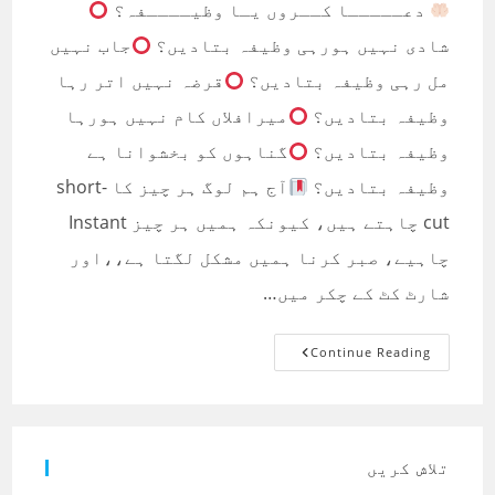
دعـــــا کــروں یـا وظیــــفہ؟
شادی نہیں ہورہی وظیفہ بتادیں؟
جاب نہیں
مل رہی وظیفہ بتادیں؟
قرضہ نہیں اتر رہا
وظیفہ بتادیں؟
میرافلاں کام نہیں ہورہا
وظیفہ بتادیں؟
گناہوں کو بخشوانا ہے
وظیفہ بتادیں؟
آج ہم لوگ ہر چیز کا short-
cut چاہتے ہیں، کیونکہ ہمیں ہر چیز Instant
چاہیے، صبر کرنا ہمیں مشکل لگتا ہے،،اور
شارٹ کٹ کے چکر میں…
دعـــــا
Continue Reading
کــروں
یـا
وظیــــفہ؟
تلاش کریں