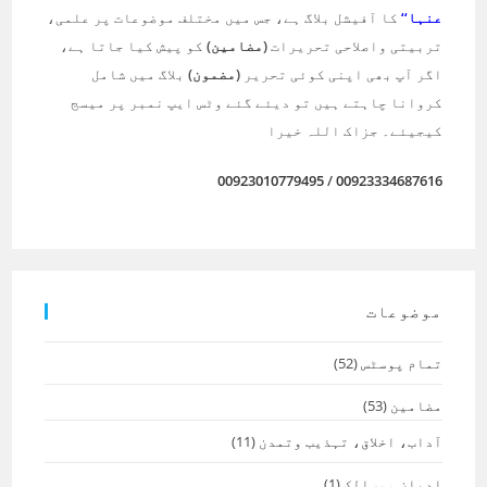
عنہا‘‘
کا آفیشل بلاگ ہے، جس میں مختلف موضوعات پر علمی،
تربیتی واصلاحی تحریرات
(مضامین)
کو پیش کیا جاتا ہے،
اگر آپ بھی اپنی کوئی تحریر
(مضمون)
بلاگ میں شامل
کروانا چاہتے ہیں تو دیئے گئے وٹس ایپ نمبر پر میسج
کیجیئے۔ جزاک اللہ خیرا
00923010779495
/
00923334687616
موضوعات
تمام پوسٹس
(52)
مضامین
(53)
آداب، اخلاق، تہذیب وتمدن
(11)
ادیان ومسالک
(1)