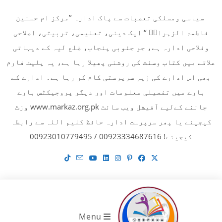
Ski
سیاسی ومسلکی تعصبات سے پاک ادارہ ’’مرکز ام حسنین
t
فاطمۃ الزہراءؓ ‘‘ ایک دینی، تعلیمی، تربیتی، اصلاحی
conten
وفلاحی ادارہ ہے، جو جنوبی پنجاب، ضلع لیہ کے دیہاتی
علاقے میں کتاب وسنت کی روشنی پھیلا رہا ہے، یہ پلیٹ فارم
بھی اس ادارے کی زیر سرپرستی کام کر رہا ہے۔ ادارے کے
بارے میں تفصیلی معلومات اور دیگر پروجیکٹس بارے
جاننے کےلیے آفیشل ویب سائٹ www.markaz.org.pk وزٹ
کیجیئے یا پھر سرپرست ادارہ حافظ کلیم اللہ سے رابطہ
کیجیئے! 00923334687616 / 00923010779495
Menu