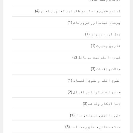
امام، خطیب، استاد، طلباء، تعلیم، تعلم
(4)
پردہ، لباس اور ضروریات
(1)
پھل اور سبزیاں
(1)
تاریخ وسیرت
(1)
ٹی وی انٹرنیٹ موبائل
(2)
حالات واقعات
(3)
حقوق اللہ وحقوق العباد
(1)
حمد، نعت، تراتے، اقوال
(2)
دعا اذکار وظائف
(3)
دن، راتیں، مہینے، سال
(1)
صحت، صفائی، علاج ومعالجہ
(3)