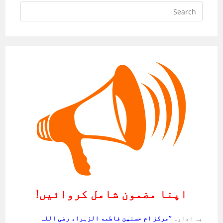
اپنا مضمون شامل کروائیں!
یہ ادارہ
’’مرکز ام حسنین فاطمۃ الزہراء رضی اللہ