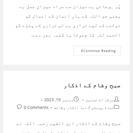
پُر ہوجاتی ہے میزان سے مراد میزانِ عمل ہے
یعنی جو اللہ کے ہاں انسان کے اعمال کو
تولنے کے لیے ترازو ہے اس ترازو کے پلڑے کو
الحمد للہ کا چھوٹا سا کلمہ بھر دے…
تسبیحات
Continue Reading
کے
فائدے
صبح وشام کے اذکار
Post
Post
مرکز ام حسنین
دسمبر 19, 2023
published:
author:
Post
Post
تمام پوسٹس
/
دعا اذکار وظائف
0 Comments
comments:
category:
صبح وشام کے اذکار ابن القیم رحمہ اللہ نے
فرمایا: صبح و شام کے اذکار ڈھال کی مانند