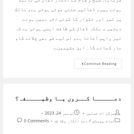
ہوتے ہیں، ڈھالیں جتنی موٹی ہوتی ہے، مالک
پر تیر اور تلوار کا کوئی اثر نہیں ہونے
دیتیں ، بلکہ ڈھال کی طاقت ایسی ہوتی ہے کہ
تیر واپس آجاتا ہے، اس لیے جو بھی چلائے گا،
مار کھائے گا۔ ابن عثیمین…
صبح
Continue Reading
وشام
کے
اذکار
دعـــــا کــروں یـا وظیــــفہ؟
Post
Post
مرکز ام حسنین
نومبر 24, 2023
published:
author:
Post
Post
تمام پوسٹس
/
دعا اذکار وظائف
0 Comments
comments:
category: