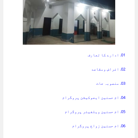
01. ادارے کا تعارف
02. اغراض ومقاصد
03. منصوبہ جات
04. ام حسنین ایجوکیشن پروگرام
05. ام حسنین ویلفیئر پروگرام
06. ام حسنین زواج پروگرام