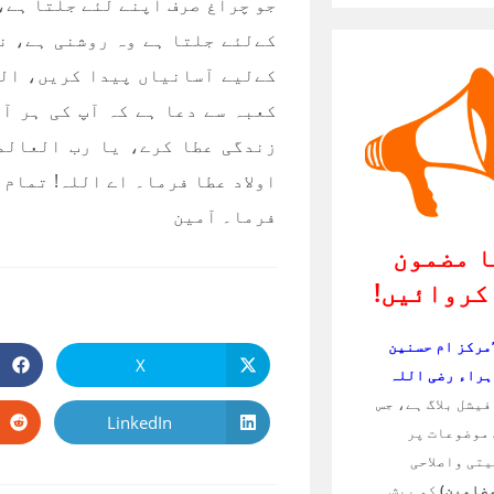
جو چراغ صرف اپنے لئے جلتا ہے،
کےلئے جلتا ہے وہ روشنی ہے، ن
کےلیے آسانیاں پیدا کریں، الل
کعبہ سے دعا ہے کہ آپ کی ہر آر
زندگی عطا کرے، یا رب العالمی
اولاد عطا فرما۔ اے اللہ! تمام 
فرما۔ آمین
 مضمون
کروائیں!
’مرکز ام حسنین
X
Opens
ہراء رضی اللہ
in
a
یشل بلاگ ہے، جس
new
LinkedIn
Opens
window
موضوعات پر
in
a
تی واصلاحی
new
window
مضامین)
کو پیش