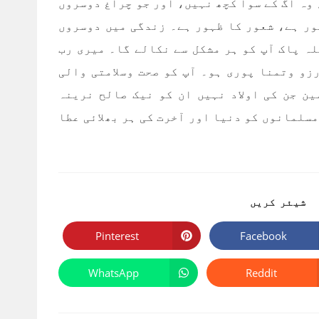
 وہ آگ کے سوا کچھ نہیں، اور جو چراغ دوسروں
ور ہے، شعور کا ظہور ہے۔ زندگی میں دوسروں
ہ پاک آپ کو ہر مشکل سے نکالے گا۔ میری رب
زو وتمنا پوری ہو۔ آپ کو صحت وسلامتی والی
ن جن کی اولاد نہیں ان کو نیک صالح نرینہ
مسلمانوں کو دنیا اور آخرت کی ہر بھلائی عطا
SHARE
شیئر کریں
THIS
CONTENT
Pinterest
Facebook
Opens
Opens
in
in
a
a
new
new
WhatsApp
Reddit
Opens
Opens
window
window
in
in
a
a
new
new
window
window