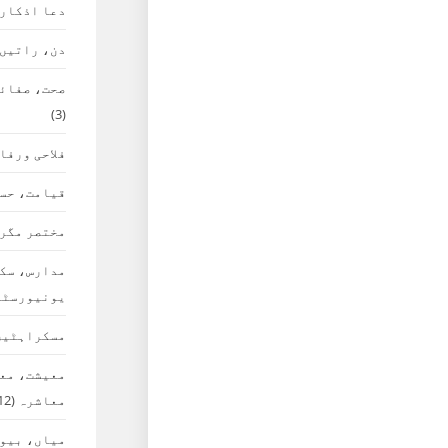
دعا اذکار
دن، راتیں،
صحت، صفائی
(3)
فلاحی ورفا
قیامت، حس
مختصر مگر 
مدارس، سک
یونیورسٹی
مسکراہٹیں
معیشت، معا
معاشرہ
(12)
میاں، بیوی