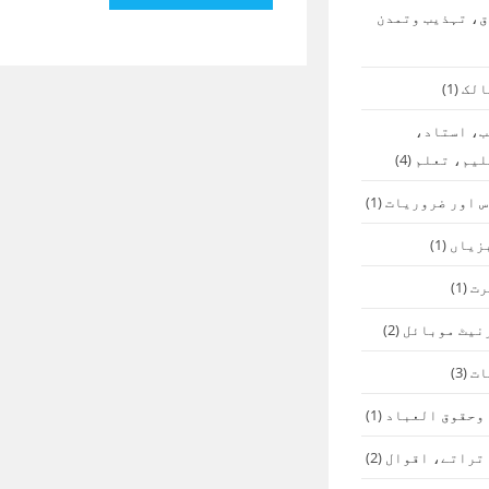
ق، تہذیب وتمدن
الک
(1)
ب، استاد،
لیم، تعلم
(4)
س اور ضروریات
(1)
زیاں
(1)
رت
(1)
نیٹ موبائل
(2)
ات
(3)
 وحقوق العباد
(1)
 تراتے، اقوال
(2)