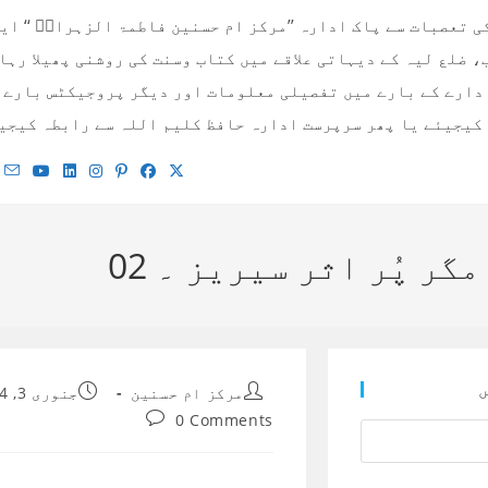
 تعصبات سے پاک ادارہ ’’مرکز ام حسنین فاطمۃ الزہراءؓ ‘‘ ای
 ضلع لیہ کے دیہاتی علاقے میں کتاب وسنت کی روشنی پھیلا رہا
کیجیئے یا پھر سرپرست ادارہ حافظ کلیم اللہ سے رابطہ کیجیئے! 00923334687616 / 010779495
گر پُر اثر سیریز ۔ 02
ں
Post
Post
مرکز ام حسنین
جنوری 3, 2024
published:
author:
Post
0 Comments
comments: