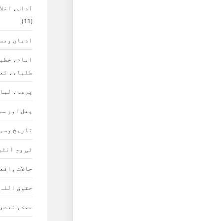
آداب، اخلا
(11)
ادیان ومس
امام، خطی
طلباء، تع
پردہ، لبا
پھل اور سب
تاریخ وسی
ٹی وی انٹر
حالات واقع
حقوق اللہ
حمد، نعت،