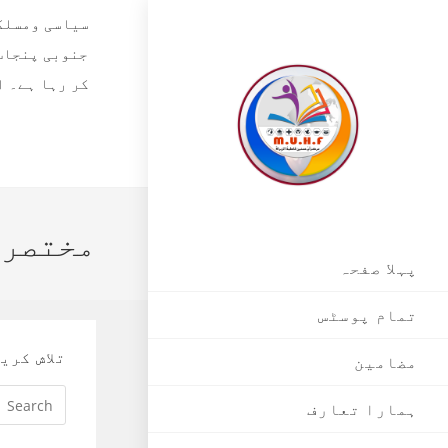
Skip
سیاسی ومسلکی
to
جنوبی پنجاب،
content
مختصر م
پہلا صفحہ
تمام پوسٹس
تلاش کری
مضامین
ہمارا تعارف