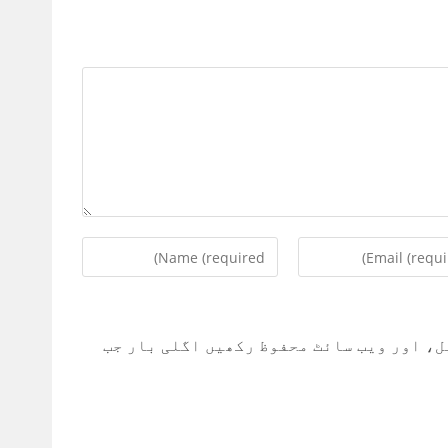
Enter
your
name
or
ad
ل، اور ویب سائٹ محفوظ رکھیں اگلی بار جب
username
to
co
comment