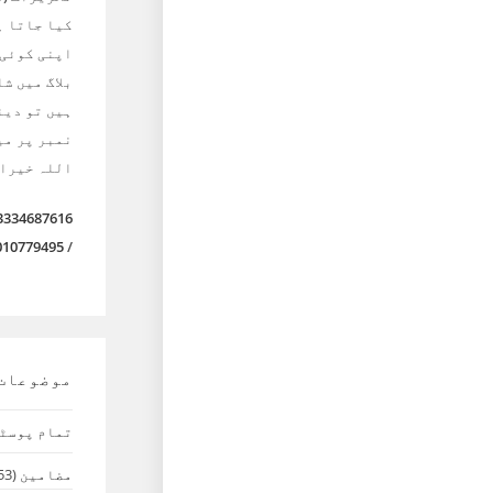
کیا جاتا ہ
اپنی کوئی
بلاگ میں ش
ہیں تو دیئ
نمبر پر می
اللہ خیرا
3334687616
010779495
/
موضوعات
تمام پوسٹ
مضامین
(53)