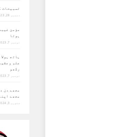
تسبیحات ک
دسمبر 28, 2023
مؤمن غیبت 
ہوتا
نومبر 7, 2023
ہاتھ ہولا 
علم وعقید
رکھو
نومبر 7, 2023
مجھے دن د
مجھے اپنے
جنوری 3, 2024