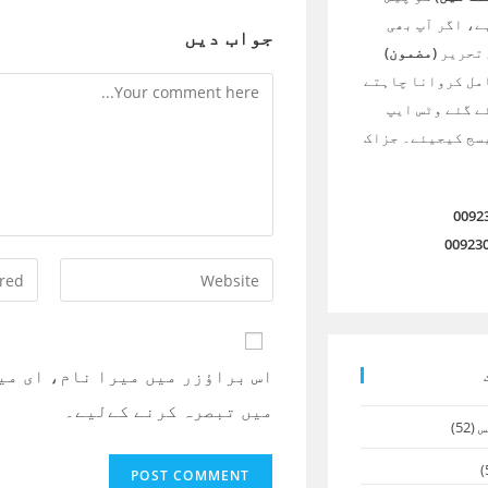
ے، اگر آپ بھی
جواب دیں
 تحریر
(مضمون)
امل کروانا چاہتے
Comment
ے گئے وٹس ایپ
سج کیجیئے۔ جزاک
0092
00923
Enter
Enter
your
your
email
website
dress
URL
اس براؤزر میں میرا نام، ای می
to
(optional)
میں تبصرہ کرنے کےلیے۔
mment
س
(52)