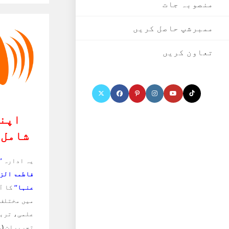
منصوبہ جات
ممبرشپ حاصل کریں
تعاون کریں
اپنا
شامل 
یہ ادارہ
’
فاطمۃ الز
عنہا‘‘
کا آف
میں مختلف 
علمی، تربی
تحریرات
(