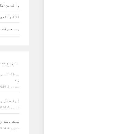
والدین
(13)
نکاح شادی 
ہبہ، وقف، 
نئی پوس
سوال تو ہ
ہے
جنوری 4, 2024
نیا سال چ
جنوری 4, 2024
صحت مند ز
جنوری 4, 2024