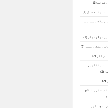
 وظائف
(3)
 مہینے، سال
(1)
، علاج ومعالجہ
ہی سرگرمیاں
(1)
اب، جنت وجہنم
(2)
پُر اثر
(2)
ولز، کالجز،
ز
(2)
(2)
شرت اور اصلاح
، بچے اور