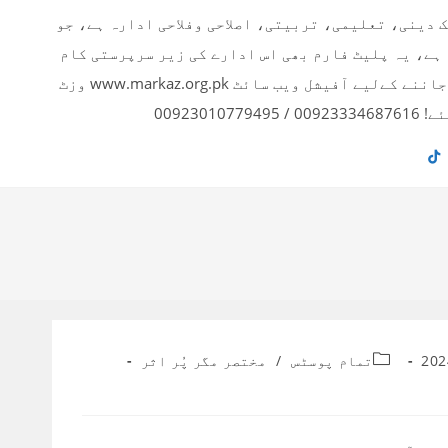
ک دینی، تعلیمی، تربیتی، اصلاحی وفلاحی ادارہ ہے، جو
 ہے، یہ پلیٹ فارم بھی اس ادارے کی زیر سرپرستی کام
کر رہا ہے۔ ادارے کے بارے میں تفصیلی معلومات اور دیگر پروجیکٹس بارے جاننے کےلیے آفیشل ویب سائٹ www.markaz.org.pk وزٹ
00923
Post
تمام پوسٹس
/
مختصر مگر پُر اثر
category: