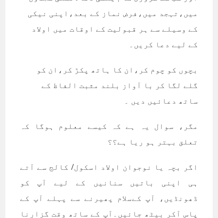
میں،تہجد میں،فرض نماز کے بعد،اپنی نیکی
کے وسیلے سے ہر قبولیت کے اوقات میں اولاد
کے لیے دعا کریں۔
بچوں کو چوم کر،ان کا ہاتھ پکڑ کر،ان کو
گلے لگا کر با آواز بلند مثبت الفاظ کے
ساتھ دعائیں دیں ۔
مگر، سوال یہ ہے کہ کیسے معلوم ہوگا کہ
تعلق بہتر ہو ریا ہے؟؟
اگر بچہ یا نوجوان اولاد اسکول/ کالج سے آتے
ہی اپنی باتیں سنانیں کے لیے آپ کو
ڈھونڈیں، آپ کےسلام پھیرنے سے پہلے آپ کے
پاس آکر بیٹھ جائیں۔آپ کے ساتھ وقت گزارنا