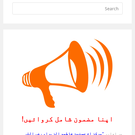
اپنا مضمون شامل کروائیں!
یہ ادارہ
’’مرکز ام حسنین فاطمۃ الزہراء رضی اللہ