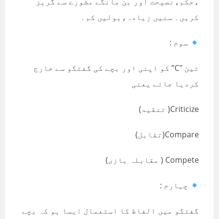
،حکم،نصیحت اور بن مانگے مشورے سے گریز
کریں۔ سنیں زیادہ،بولیں کم۔
سوم :
تین "C” کو اپنی اور بچے کی گفتگو سے خارج
کردیا جائے یعنی
Criticize( تنقید)
Compare(تقابل)
Compete ( مقابلہ بازی)
چہارم :
گفتگو میں الفاظ کا استعمال ایسا ہو کہ بچے