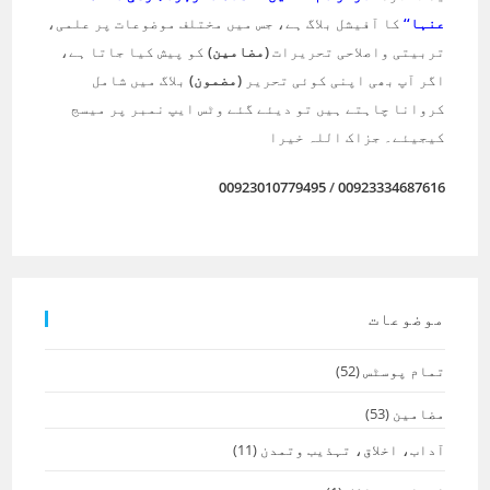
عنہا‘‘
کا آفیشل بلاگ ہے، جس میں مختلف موضوعات پر علمی،
تربیتی واصلاحی تحریرات
(مضامین)
کو پیش کیا جاتا ہے،
اگر آپ بھی اپنی کوئی تحریر
(مضمون)
بلاگ میں شامل
کروانا چاہتے ہیں تو دیئے گئے وٹس ایپ نمبر پر میسج
کیجیئے۔ جزاک اللہ خیرا
00923010779495
/
00923334687616
موضوعات
تمام پوسٹس
(52)
مضامین
(53)
آداب، اخلاق، تہذیب وتمدن
(11)