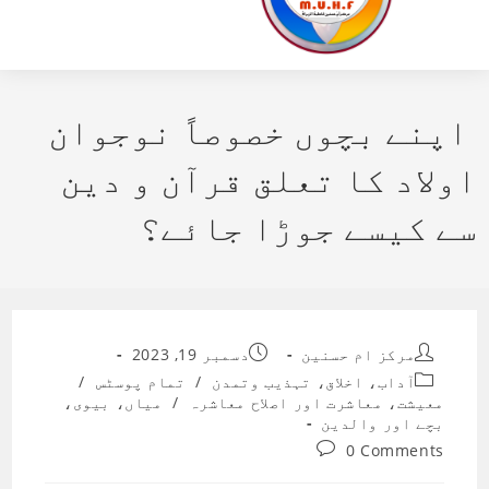
اپنے بچوں خصوصاً نوجوان
اولاد کا تعلق قرآن و دین
سے کیسے جوڑا جائے؟
Post
Post
مرکز ام حسنین
دسمبر 19, 2023
published:
author:
Post
آداب، اخلاق، تہذیب وتمدن
/
تمام پوسٹس
/
category:
معیشت، معاشرت اور اصلاح معاشرہ
/
میاں، بیوی،
بچے اور والدین
Post
0 Comments
comments: