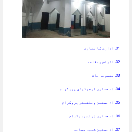
01. ادارے کا تعارف
02. اغراض ومقاصد
03. منصوبہ جات
04. ام حسنین ایجوکیشن پروگرام
05. ام حسنین ویلفیئر پروگرام
06. ام حسنین زواج پروگرام
07. ام حسنین شعبہ مساجد