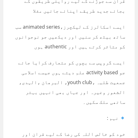
قران سے جوڑنے کے لیے روایتی طریقوں کے
بجائے جدید طریقے اپنائے جائیں مثلا
ایسے اسکالرز کے لیکچرز،animated series سب
ساتھ بیٹھ کر سنیں اور دیکھیں جو نوجوانوں
کو متاثر کرتے ہیں اور authentic ہوں
ایسے گروپس سے بچوں کو متعارف کرایا جائے
جو activity based علم دیتے ہوں جیسے اسلامی
جمعیت طلبہ ،youth club، البرھان ،الہدی،
الشعور وغیرہ اور جہاں بھی انہیں بہتر
ساتھی ملک سکیں۔
نہم :
خود کو خالص اللہ کی رضا کے لیے قران اور