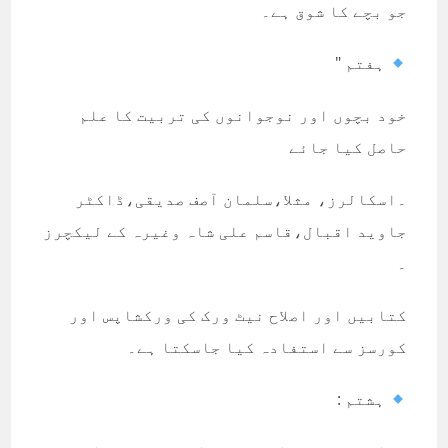
جو بچے کا شوق ہے۔
ہفتم "
خود بچوں اور نوجوانوں کی تربیت کا علم
حاصل کیا جائے
۔اسکالرز، مثلا،سلمان آصف صدیقی،ڈاکٹر
جاوید اقبال،قاسم علی شاہ وغیرہ کے لیکچرز
۔
کتابیں اور اصلاح نیٹ ورک کی ورکشاپس اور
کورسز سے استفادہ کیا جاسکتا ہے۔
ہشتم :