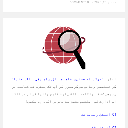
دسمبر 19, 2023
/
0 COMMENTS
ادارہ
’’مرکز ام حسنین فاطمۃ الزہراء رضی اللہ عنہا‘‘
کی تعلیمی وفلاحی سرگرمیوں کو آپ تک پہنچانے کےلیے ہر
پروجیکٹ کا باقاعدہ الگ پلیٹ فارم بنایا گیا ہے، تاکہ
آپ ادارے کی ایکٹیویٹیز سے بخوبی آگاہ رہ سکیں!
01. آفیشل ویب سائٹ
02. آفیشل بلاگ