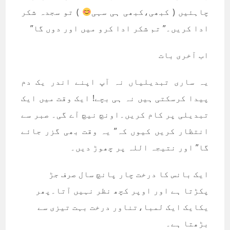
چاہئیں ( کبھی،کبھی ہی سہی
) تو سجدہ شکر
ادا کریں۔” تم شکر ادا کرو میں اور دوں گا”
اب آخری بات
یہ ساری تبدیلیاں نہ آپ اپنے اندر یک دم
پیدا کرسکتی ہیں نہ ہی بچے! ایک وقت میں ایک
تبدیلی پر کام کریں۔اونچ نیچ آے گی۔ صبر سے
انتظار کریں کیوں کہ” یہ وقت بھی گزر جائے
گا” اور نتیجہ اللہ پر چھوڑ دیں۔
ایک بانس کا درخت چار پانچ سال صرف جڑ
پکڑتا ہے اور اوپر کچھ نظر نہیں آتا۔پھر
یکایک ایک لمبا،تناور درخت بہت تیزی سے
بڑھتا ہے۔