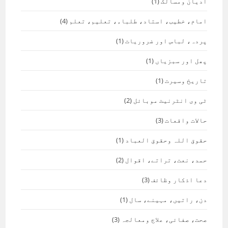
ادیان ومسالک
(1)
امام، خطیب، استاد، طلباء، تعلیم، تعلم
(4)
پردہ، لباس اور ضروریات
(1)
پھل اور سبزیاں
(1)
تاریخ وسیرت
(1)
ٹی وی انٹرنیٹ موبائل
(2)
حالات واقعات
(3)
حقوق اللہ وحقوق العباد
(1)
حمد، نعت، تراتے، اقوال
(2)
دعا اذکار وظائف
(3)
دن، راتیں، مہینے، سال
(1)
صحت، صفائی، علاج ومعالجہ
(3)