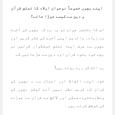
اپنے بچوں خصوصاً نوجوان اولاد کا تعلق قرآن
و دین سے کیسے جوڑا جائے؟
اس کا مختصر جواب تو یہ ہے کہ بچوں کی آخرت
سے زیادہ والدین اپنی آخرت کی فکر کریں اور
بچوں سے صرف اپنا تعلق خوشگوار کرلیں تو
بچے خود بخود قران اود دین سے جڑ جائیں گے
ہم الٹ کر رہے ہوتے ہیں!
خود اپنے الفاظ اور اعمال سے ، بچوں کو
قران کے قریب نظر نہیں آتے لیکن بچوں کو
وعظ،سختی،دھمکی اور لالچ سے قران سے جوڑنے
کی کوشش کرتے ہیں ۔