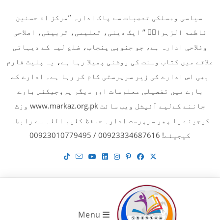
Ski
سیاسی ومسلکی تعصبات سے پاک ادارہ ’’مرکز ام حسنین
t
فاطمۃ الزہراءؓ ‘‘ ایک دینی، تعلیمی، تربیتی، اصلاحی
conten
وفلاحی ادارہ ہے، جو جنوبی پنجاب، ضلع لیہ کے دیہاتی
علاقے میں کتاب وسنت کی روشنی پھیلا رہا ہے، یہ پلیٹ فارم
بھی اس ادارے کی زیر سرپرستی کام کر رہا ہے۔ ادارے کے
بارے میں تفصیلی معلومات اور دیگر پروجیکٹس بارے
جاننے کےلیے آفیشل ویب سائٹ www.markaz.org.pk وزٹ
کیجیئے یا پھر سرپرست ادارہ حافظ کلیم اللہ سے رابطہ
کیجیئے! 00923334687616 / 00923010779495
Menu