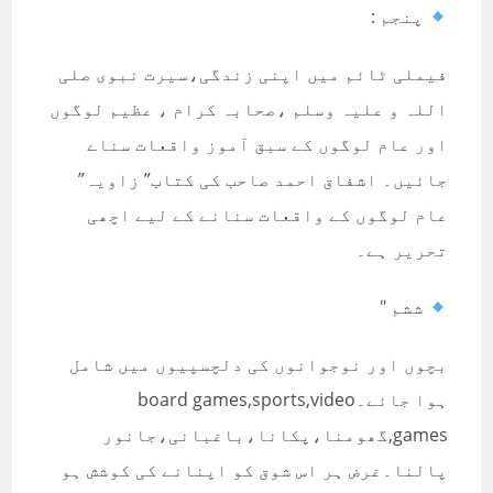
پنجم :
فیملی ٹائم میں اپنی زندگی،سیرت نبوی صلی
اللہ و علیہ وسلم ،صحابہ کرام ، عظیم لوگوں
اور عام لوگوں کے سبق آموز واقعات سناے
جائیں۔ اشفاق احمد صاحب کی کتاب” زاویہ”
عام لوگوں کے واقعات سنانے کے لیے اچھی
تحریر ہے۔
ششم "
بچوں اور نوجوانوں کی دلچسپیوں میں شامل
ہوا جائے۔board games,sports,video
games,گھومنا،پکانا،باغبانی،جانور
پالنا۔غرض ہر اس شوق کو اپنانے کی کوشش ہو