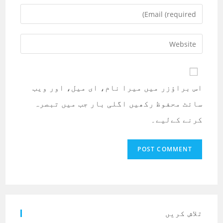
name
Enter
or
your
username
email
Enter
to
address
your
comment
to
website
comment
URL
اس براؤزر میں میرا نام، ای میل، اور ویب
(optional)
سائٹ محفوظ رکھیں اگلی بار جب میں تبصرہ
کرنے کےلیے۔
تلاش کریں