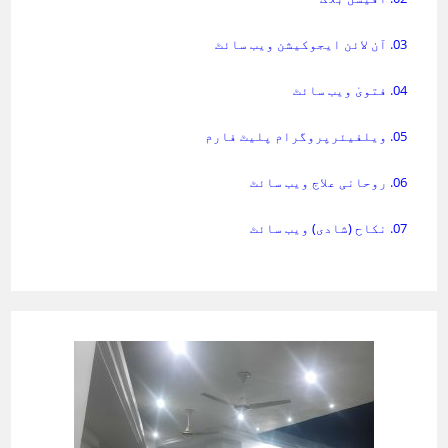
03. آن لائن ایجوکیشن ویب سائٹ
04. فتویٰ ویب سائٹ
05. ویلفیئرپروگرام پلیٹ فارم
06. روحانی علاج ویب سائٹ
07. نکاح (شادی) ویب سائٹ