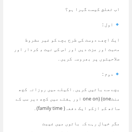
اب تعلق کیسے گہرا ہو؟
اول :
ایک اچھے دوست کی طرح بچے کو غیر مشروط
محبت اور عزت دیں اور اس کی نیت ، کردار اور
صلاحیتوں پر بھروسہ کریں۔
دوم :
بچے سے باتیں کریں۔اکیلے میں روزانہ کچھ
منٹone on) (one اور ہفتے میں کچھ دیر سب کے
ساتھ کم ازکم ایک دفعہ( family time)۔
مگر خیال رہے کہ باتوں میں غیبت