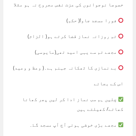
خصوصا نوجوانوں کی عزت نفس مجروح نہ ہو مثلا
فورا مسجد جاو!( حکم)
تم روزانہ نماز قضا کرتے ہو( الزام)
مجھے تم سے یہی امید تھی(مایوسی)
بے نمازی کا ٹھکانہ جہنم ہے۔( وعظ و وعید)
اس کے بجائے
چلیں ہم سب نماز ادا کر لیں پھر کھانا
کھاتے/ کھیلتے ہیں
مجھے بڑی خوشی ہوئی آج آپ مسجد گۓ۔