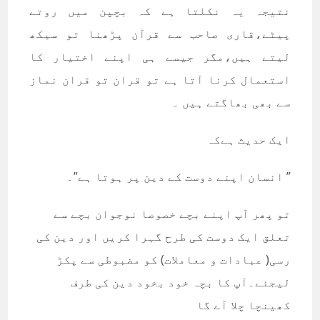
نتیجہ یہ نکلتا ہے کہ بچپن میں روتے
پیٹے،قاری صاحب سے قرآن پڑھنا تو سیکھ
لیتے ہیں،مگر جیسے ہی اپنے اختیار کا
استعمال کرنا آتا ہے تو قران تو قران نماز
سے بھی بھاگتے ہیں ۔
ایک حدیث ہےکہ
” انسان اپنے دوست کے دین پر ہوتا ہے”۔
تو پھر آپ اپنے بچے خصوصا نوجوان بچے سے
تعلق ایک دوست کی طرح گہرا کریں اور دین کی
رسی( عبادات و معاملات) کو مضبوطی سے پکڑ
لیجئے۔آپ کا بچہ خود بخود دین کی طرف
کھینچا چلا آے گا