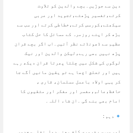
دین سے جوڑیں۔بچے والدین کو تلاوت
کرتے،تفسیر پڑھتے،تجوید اور عربی
سیکھتے،کورسس کرتے،خطاطی کرتے اور سب سے
بڑھ کر اپنے روزمرہ کے مسائل کا حل کتاب
عظیم سے ڈھونڈتے نظر آئیں۔اب اگر بچے قران
پڑھ نہیں بھی رہے،لیکن والدین اور نیک
لوگوں کی شکل میں چلتا پھرتا قران دیکھ رہے
ہیں اور تعلق اچھا ہے تو یقین مانیں آگے جا
کر یہی اولاد باعمل مسلمان، قاری ،
حافظ،عالم،مفسر اور مفکر اور متقیوں کا
امام بھی بنے گی ۔ان شاء اللہ۔
دہم :
اور سب سے ضروری کام یعنی دعا۔نفلی سجدوں