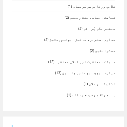
فلاحی ورفاہی سرگرمیاں
(1)
قیامت، حساب، جنت وجہنم
(2)
مختصر مگر پُر اثر
(2)
مدارس، سکولز، کالجز، یونیورسٹیز
(2)
مسکراہٹیں
(2)
معیشت، معاشرت اور اصلاح معاشرہ
(12)
میاں، بیوی، بچے اور والدین
(13)
نکاح شادی طلاق
(1)
ہبہ، وقف، وصیت، وراثت
(1)