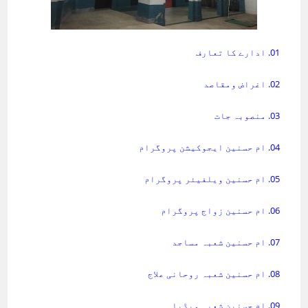
01. ادارے کا تعارف
02. اغراض ومقاصد
03. منصوبہ جات
04. ام حسنین ایجوکیشن پروگرام
05. ام حسنین ویلفیئر پروگرام
06. ام حسنین زواج پروگرام
07. ام حسنین شعبہ مساجد
08. ام حسنین شعبہ روحانی علاج
09. ام حسنین شعبہ میڈیا