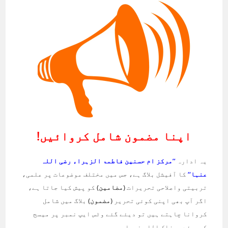
اپنا مضمون شامل کروائیں!
یہ ادارہ
’’مرکز ام حسنین فاطمۃ الزہراء رضی اللہ
عنہا‘‘
کا آفیشل بلاگ ہے، جس میں مختلف موضوعات پر علمی،
تربیتی واصلاحی تحریرات
(مضامین)
کو پیش کیا جاتا ہے،
اگر آپ بھی اپنی کوئی تحریر
(مضمون)
بلاگ میں شامل
کروانا چاہتے ہیں تو دیئے گئے وٹس ایپ نمبر پر میسج
کیجیئے۔ جزاک اللہ خیرا