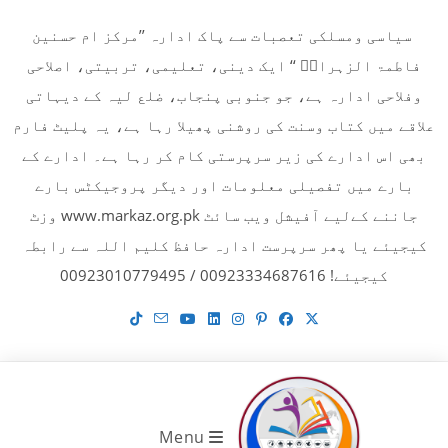
Ski
سیاسی ومسلکی تعصبات سے پاک ادارہ ’’مرکز ام حسنین
t
فاطمۃ الزہراءؓ ‘‘ ایک دینی، تعلیمی، تربیتی، اصلاحی
conten
وفلاحی ادارہ ہے، جو جنوبی پنجاب، ضلع لیہ کے دیہاتی
علاقے میں کتاب وسنت کی روشنی پھیلا رہا ہے، یہ پلیٹ فارم
بھی اس ادارے کی زیر سرپرستی کام کر رہا ہے۔ ادارے کے
بارے میں تفصیلی معلومات اور دیگر پروجیکٹس بارے
جاننے کےلیے آفیشل ویب سائٹ www.markaz.org.pk وزٹ
کیجیئے یا پھر سرپرست ادارہ حافظ کلیم اللہ سے رابطہ
کیجیئے! 00923334687616 / 00923010779495
Menu