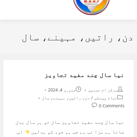
دن، راتیں، مہینے، سال
نیا سال چند مفید تجاویز
Post
Post
مرکز ام حسنین
جنوری 4, 2024
published:
author:
Post
تمام پوسٹس
/
دن، راتیں، مہینے، سال
category:
Post
0 Comments
comments:
نیا سال چند مفید تجاویز سال تو ہر سال بدل
جاتا ہے مزا تب ہے جب ہم خود کو بدلیں
اس