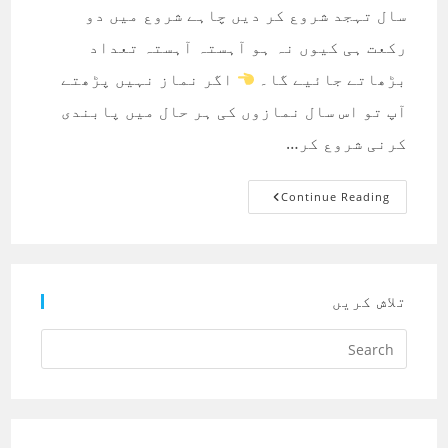
سال تہجد شروع کر دیں چاہے شروع میں دو
رکعت ہی کیوں نہ ہو آہستہ آہستہ تعداد
بڑھاتے جائیے گا۔
اگر نماز نہیں پڑھتے
آپ تو اس سال نمازوں کی ہر حال میں پابندی
کرنی شروع کر…
نیا
Continue Reading
سال
چند
مفید
تجاویز
تلاش کریں