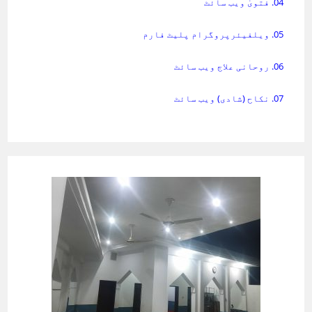
04. فتویٰ ویب سائٹ
05. ویلفیئرپروگرام پلیٹ فارم
06. روحانی علاج ویب سائٹ
07. نکاح (شادی) ویب سائٹ