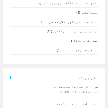
مدارس، سکولز، کالجز، یونیورسٹیز
(2)
مسکراہٹیں
(2)
معیشت، معاشرت اور اصلاح معاشرہ
(12)
میاں، بیوی، بچے اور والدین
(13)
نکاح شادی طلاق
(1)
ہبہ، وقف، وصیت، وراثت
(1)
نئی پوسٹس
سوال تو ہمارے ایمان کا ہے
جنوری 4, 2024
/
0 COMMENTS
نیا سال چند مفید تجاویز