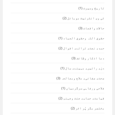
تاریخ وسیرت
(1)
ٹی وی انٹرنیٹ موبائل
(2)
حالات واقعات
(3)
حقوق اللہ وحقوق العباد
(1)
حمد، نعت، تراتے، اقوال
(2)
دعا اذکار وظائف
(3)
دن، راتیں، مہینے، سال
(1)
صحت، صفائی، علاج ومعالجہ
(3)
فلاحی ورفاہی سرگرمیاں
(1)
قیامت، حساب، جنت وجہنم
(2)
مختصر مگر پُر اثر
(2)