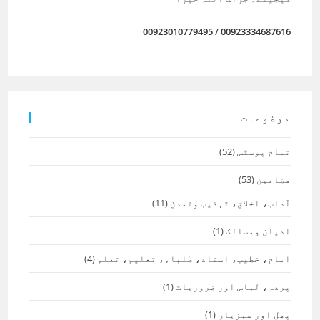
00923010779495
/
00923334687616
موضوعات
تمام پوسٹس
(52)
مضامین
(53)
آداب، اخلاق، تہذیب وتمدن
(11)
ادیان ومسالک
(1)
امام، خطیب، استاد، طلباء، تعلیم، تعلم
(4)
پردہ، لباس اور ضروریات
(1)
پھل اور سبزیاں
(1)