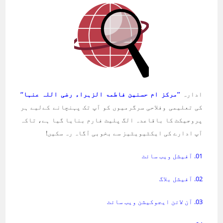
ادارہ
’’مرکز ام حسنین فاطمۃ الزہراء رضی اللہ عنہا‘‘
کی تعلیمی وفلاحی سرگرمیوں کو آپ تک پہنچانے کےلیے ہر
پروجیکٹ کا باقاعدہ الگ پلیٹ فارم بنایا گیا ہے، تاکہ
آپ ادارے کی ایکٹیویٹیز سے بخوبی آگاہ رہ سکیں!
01. آفیشل ویب سائٹ
02. آفیشل بلاگ
03. آن لائن ایجوکیشن ویب سائٹ