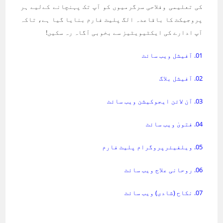
کی تعلیمی وفلاحی سرگرمیوں کو آپ تک پہنچانے کےلیے ہر
پروجیکٹ کا باقاعدہ الگ پلیٹ فارم بنایا گیا ہے، تاکہ
آپ ادارے کی ایکٹیویٹیز سے بخوبی آگاہ رہ سکیں!
01. آفیشل ویب سائٹ
02. آفیشل بلاگ
03. آن لائن ایجوکیشن ویب سائٹ
04. فتویٰ ویب سائٹ
05. ویلفیئرپروگرام پلیٹ فارم
06. روحانی علاج ویب سائٹ
07. نکاح (شادی) ویب سائٹ