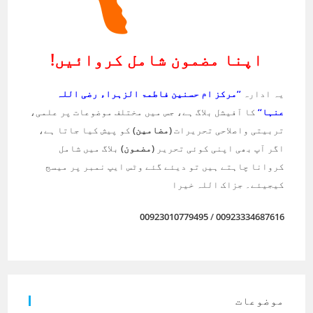
اپنا مضمون شامل کروائیں!
یہ ادارہ
’’مرکز ام حسنین فاطمۃ الزہراء رضی اللہ
عنہا‘‘
کا آفیشل بلاگ ہے، جس میں مختلف موضوعات پر علمی،
تربیتی واصلاحی تحریرات
(مضامین)
کو پیش کیا جاتا ہے،
اگر آپ بھی اپنی کوئی تحریر
(مضمون)
بلاگ میں شامل
کروانا چاہتے ہیں تو دیئے گئے وٹس ایپ نمبر پر میسج
کیجیئے۔ جزاک اللہ خیرا
00923010779495
/
00923334687616
موضوعات