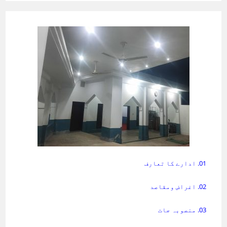
01. ادارے کا تعارف
02. اغراض ومقاصد
03. منصوبہ جات