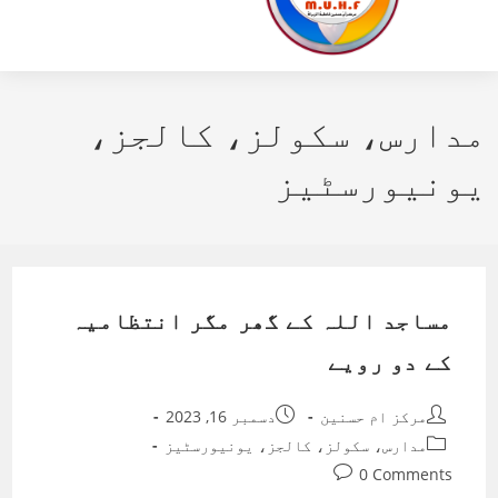
مدارس، سکولز، کالجز،
یونیورسٹیز
مساجد اللہ کے گھر مگر انتظامیہ
کے دو رویے
Post
Post
مرکز ام حسنین
دسمبر 16, 2023
published:
author:
Post
مدارس، سکولز، کالجز، یونیورسٹیز
category:
Post
0 Comments
comments: