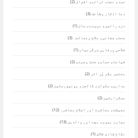
حمد، نعت، تراتے، اقوال
(2)
دعا اذکار وظائف
(3)
دن، راتیں، مہینے، سال
(1)
صحت، صفائی، علاج ومعالجہ
(3)
فلاحی ورفاہی سرگرمیاں
(1)
قیامت، حساب، جنت وجہنم
(2)
مختصر مگر پُر اثر
(2)
مدارس، سکولز، کالجز، یونیورسٹیز
(2)
مسکراہٹیں
(2)
معیشت، معاشرت اور اصلاح معاشرہ
(12)
میاں، بیوی، بچے اور والدین
(13)
نکاح شادی طلاق
(1)