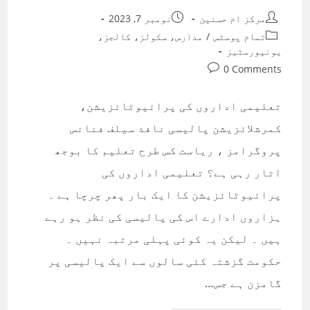
Post
Post
مرکز ام حسنین
نومبر 7, 2023
published:
author:
Post
تمام پوسٹس
/
مدارس، سکولز، کالجز،
category:
یونیورسٹیز
Post
0 Comments
comments:
تعلیمی اداروں کی پرائیوٹائزیشن،
کمرشلائزیشن پالیسی نافذ سیلف فنانس
پروگرامز ، ریاست کس طرح تعلیم کا بوجھ
اتار رہی ہے؟ تعلیمی اداروں کی
پرائیوٹائزیشن کا ایک بار پھر چرچا ہے ۔
ہزاروں ادارے اس کی پالیسی کی نظر ہو رہے
ہیں ۔ لیکن یہ کوئی پہلی مرتبہ نہیں ۔
حکومت گزشتہ کئی سالوں سے ایک پالیسی پر
گامزن ہے جس…