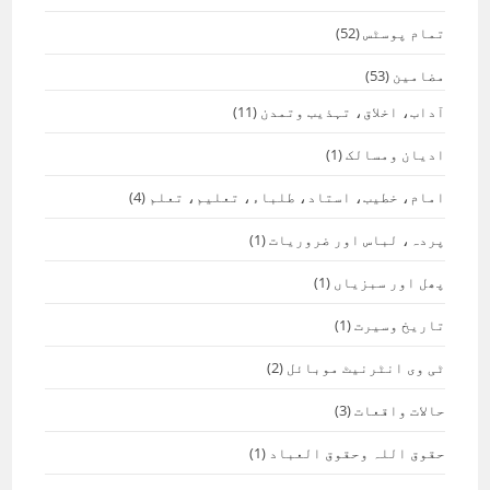
تمام پوسٹس
(52)
مضامین
(53)
آداب، اخلاق، تہذیب وتمدن
(11)
ادیان ومسالک
(1)
امام، خطیب، استاد، طلباء، تعلیم، تعلم
(4)
پردہ، لباس اور ضروریات
(1)
پھل اور سبزیاں
(1)
تاریخ وسیرت
(1)
ٹی وی انٹرنیٹ موبائل
(2)
حالات واقعات
(3)
حقوق اللہ وحقوق العباد
(1)