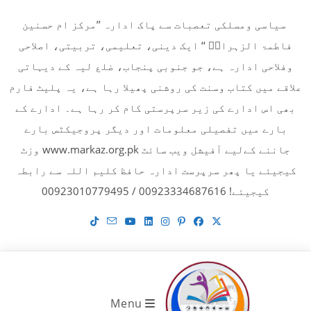
Ski
سیاسی ومسلکی تعصبات سے پاک ادارہ ’’مرکز ام حسنین
t
فاطمۃ الزہراءؓ ‘‘ ایک دینی، تعلیمی، تربیتی، اصلاحی
conten
وفلاحی ادارہ ہے، جو جنوبی پنجاب، ضلع لیہ کے دیہاتی
علاقے میں کتاب وسنت کی روشنی پھیلا رہا ہے، یہ پلیٹ فارم
بھی اس ادارے کی زیر سرپرستی کام کر رہا ہے۔ ادارے کے
بارے میں تفصیلی معلومات اور دیگر پروجیکٹس بارے
جاننے کےلیے آفیشل ویب سائٹ www.markaz.org.pk وزٹ
کیجیئے یا پھر سرپرست ادارہ حافظ کلیم اللہ سے رابطہ
کیجیئے! 00923334687616 / 00923010779495
Menu