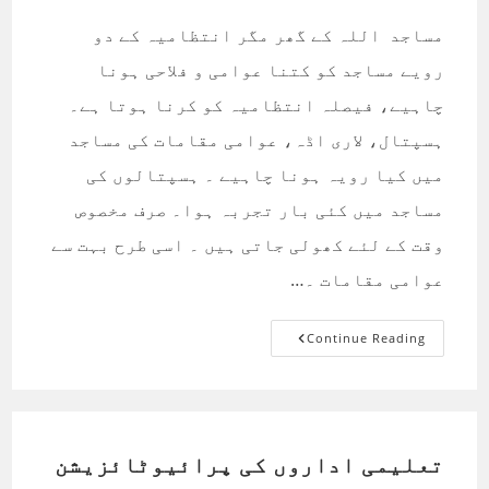
مساجد اللہ کے گھر مگر انتظامیہ کے دو
رویے مساجد کو کتنا عوامی و فلاحی ہونا
چاہیے، فیصلہ انتظامیہ کو کرنا ہوتا ہے۔
ہسپتال، لاری اڈہ، عوامی مقامات کی مساجد
میں کیا رویہ ہونا چاہیے ۔ ہسپتالوں کی
مساجد میں کئی بار تجربہ ہوا۔ صرف مخصوص
وقت کے لئے کھولی جاتی ہیں ۔ اسی طرح بہت سے
عوامی مقامات ۔…
مساجد
Continue Reading
اللہ
کے
گھر
مگر
انتظامیہ
کے
دو
رویے
تعلیمی اداروں کی پرائیوٹائزیشن