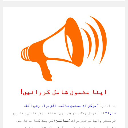
اپنا مضمون شامل کروائیں!
یہ ادارہ
’’مرکز ام حسنین فاطمۃ الزہراء رضی اللہ
عنہا‘‘
کا آفیشل بلاگ ہے، جس میں مختلف موضوعات پر علمی،
تربیتی واصلاحی تحریرات
(مضامین)
کو پیش کیا جاتا ہے،
اگر آپ بھی اپنی کوئی تحریر
(مضمون)
بلاگ میں شامل