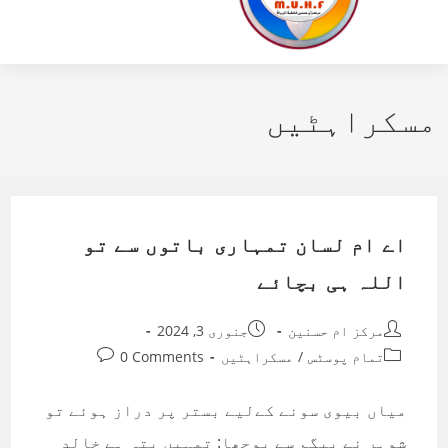
مسکراہٹیں
اے ام لسان تمہاری باتوں سے تو
اللہ ہی بچائے
Post
Post
مرکز ام حسنین
جنوری 3, 2024
published:
author:
Post
Post
تمام پوسٹس
/
مسکراہٹیں
0 Comments
comments:
category:
میاں بیوی سونے کےلیے بستر پر دراز ہوئے تو
شوہر نے بیگم سے پوچھا: تمہیں پتہ ہے خالد