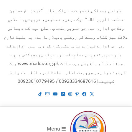
Ski
سیاسی ومسلکی تعصبات سے پاک ادارہ ’’مرکز ام حسنین
t
فاطمۃ الزہراءؓ ‘‘ ایک دینی، تعلیمی، تربیتی، اصلاحی
conten
وفلاحی ادارہ ہے، جو جنوبی پنجاب، ضلع لیہ کے دیہاتی
علاقے میں کتاب وسنت کی روشنی پھیلا رہا ہے، یہ پلیٹ فارم
بھی اس ادارے کی زیر سرپرستی کام کر رہا ہے۔ ادارے کے
بارے میں تفصیلی معلومات اور دیگر پروجیکٹس بارے
جاننے کےلیے آفیشل ویب سائٹ www.markaz.org.pk وزٹ
کیجیئے یا پھر سرپرست ادارہ حافظ کلیم اللہ سے رابطہ
کیجیئے! 00923334687616 / 00923010779495
Menu