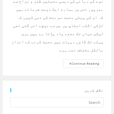
نوے کی دہائی کی دیسی محبتیں طنز و مزاح سے
بھرپور تحریر ہمارے ایک دوست فرماتے ہیں
کہ ان کی پہلی محبت دس منٹ کی تھی کیوں کہ
لڑکی اگلے اسٹاپ پر بس سے نیچے اتر گئی تھی
لیکن جہاں تک مجھے یاد پڑتا ہے بیس برس
پہلے تک گاؤں دیہات میں محبت کرنے کے انداز
بالکل مختلف تھے ہم…
نوے
Continue Reading
کی
دہائی
کی
دیسی
محبتیں
تلاش کریں