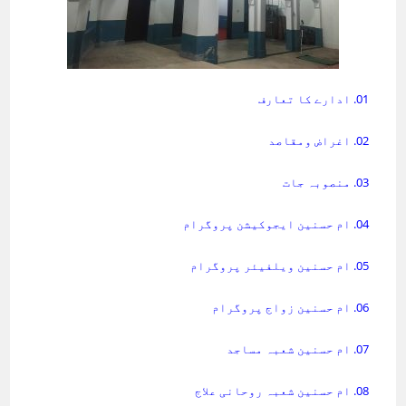
01. ادارے کا تعارف
02. اغراض ومقاصد
03. منصوبہ جات
04. ام حسنین ایجوکیشن پروگرام
05. ام حسنین ویلفیئر پروگرام
06. ام حسنین زواج پروگرام
07. ام حسنین شعبہ مساجد
08. ام حسنین شعبہ روحانی علاج