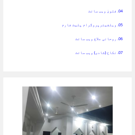
04. فتویٰ ویب سائٹ
05. ویلفیئرپروگرام پلیٹ فارم
06. روحانی علاج ویب سائٹ
07. نکاح (شادی) ویب سائٹ