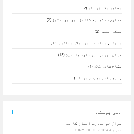
مختصر مگر پُر اثر
(2)
مدارس، سکولز، کالجز، یونیورسٹیز
(2)
مسکراہٹیں
(2)
معیشت، معاشرت اور اصلاح معاشرہ
(12)
میاں، بیوی، بچے اور والدین
(13)
نکاح شادی طلاق
(1)
ہبہ، وقف، وصیت، وراثت
(1)
نئی پوسٹس
سوال تو ہمارے ایمان کا ہے
جنوری 4, 2024
/
0 COMMENTS