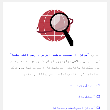
ادارہ
’’مرکز ام حسنین فاطمۃ الزہراء رضی اللہ عنہا‘‘
کی تعلیمی وفلاحی سرگرمیوں کو آپ تک پہنچانے کےلیے ہر
پروجیکٹ کا باقاعدہ الگ پلیٹ فارم بنایا گیا ہے، تاکہ
آپ ادارے کی ایکٹیویٹیز سے بخوبی آگاہ رہ سکیں!
01. آفیشل ویب سائٹ
02. آفیشل بلاگ
03. آن لائن ایجوکیشن ویب سائٹ