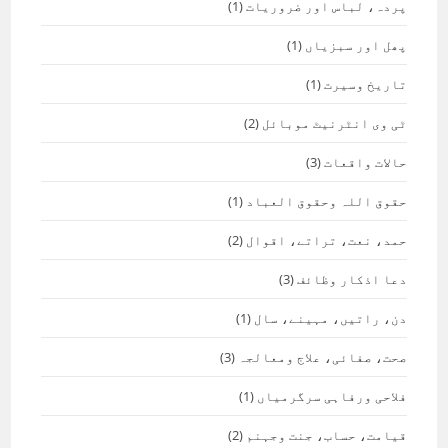
پردہ، لباس اور ضروریات
(1)
پھل اور سبزیاں
(1)
تاریخ وسیرت
(1)
ٹی وی انٹرنیٹ موبائل
(2)
حالات واقعات
(3)
حقوق اللہ وحقوق العباد
(1)
حمد، نعت، تراتے، اقوال
(2)
دعا اذکار وظائف
(3)
دن، راتیں، مہینے، سال
(1)
صحت، صفائی، علاج ومعالجہ
(3)
فلاحی ورفاہی سرگرمیاں
(1)
قیامت، حساب، جنت وجہنم
(2)