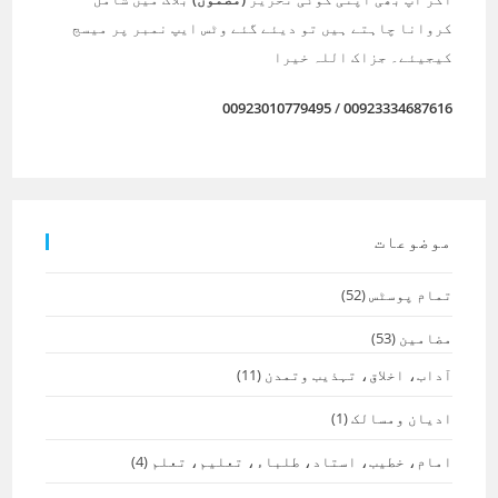
کروانا چاہتے ہیں تو دیئے گئے وٹس ایپ نمبر پر میسج
کیجیئے۔ جزاک اللہ خیرا
00923010779495
/
00923334687616
موضوعات
تمام پوسٹس
(52)
مضامین
(53)
آداب، اخلاق، تہذیب وتمدن
(11)
ادیان ومسالک
(1)
امام، خطیب، استاد، طلباء، تعلیم، تعلم
(4)