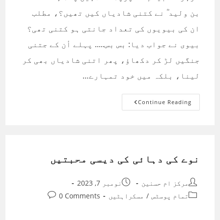
بن ولید ؓ نے کتنی شادیاں کیں تھیں؟، مطلب
ان کی بیویوں کی تعداد جانتی ہو کتنی تھی؟
بیوی نے جواب دیا: بس بس..... پہلے أن کے جتنی
جنگیں لڑ کر دکھاؤ، پھر اتنی شادیاں بھی کر
لینا، بلکہ میں خود تمہارے…
اے
Continue Reading
ام
لسان
تمہاری
باتوں
سے
تو
اللہ
ہی
نوے کی دہائی کی دیسی محبتیں
بچائے
Post
Post
مرکز ام حسنین
نومبر 7, 2023
published:
author:
Post
Post
تمام پوسٹس
/
مسکراہٹیں
0 Comments
comments:
category: