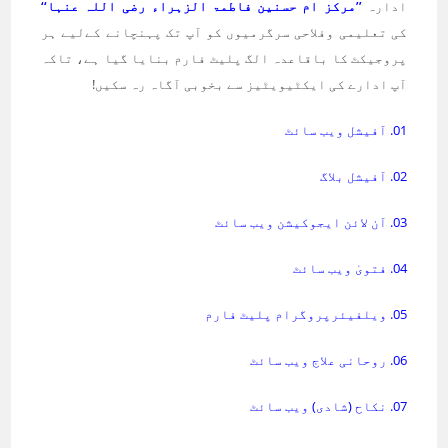
ادارہ
’’مرکز ام حسنین فاطمۃ الزہراء رضی اللہ عنہا‘‘
کی تعلیمی وفلاحی سرگرمیوں کو آپ تک پہنچانے کےلیے ہر
پروجیکٹ کا باقاعدہ الگ پلیٹ فارم بنایا گیا ہے، تاکہ
آپ ادارے کی ایکٹیویٹیز سے بخوبی آگاہ رہ سکیں!
01. آفیشل ویب سائٹ
02. آفیشل بلاگ
03. آن لائن ایجوکیشن ویب سائٹ
04. فتویٰ ویب سائٹ
05. ویلفیئرپروگرام پلیٹ فارم
06. روحانی علاج ویب سائٹ
07. نکاح (شادی) ویب سائٹ