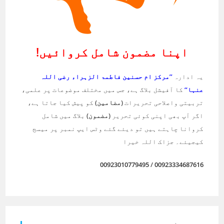
اپنا مضمون شامل کروائیں!
یہ ادارہ
’’مرکز ام حسنین فاطمۃ الزہراء رضی اللہ
عنہا‘‘
کا آفیشل بلاگ ہے، جس میں مختلف موضوعات پر علمی،
تربیتی واصلاحی تحریرات
(مضامین)
کو پیش کیا جاتا ہے،
اگر آپ بھی اپنی کوئی تحریر
(مضمون)
بلاگ میں شامل
کروانا چاہتے ہیں تو دیئے گئے وٹس ایپ نمبر پر میسج
کیجیئے۔ جزاک اللہ خیرا
00923010779495
/
00923334687616