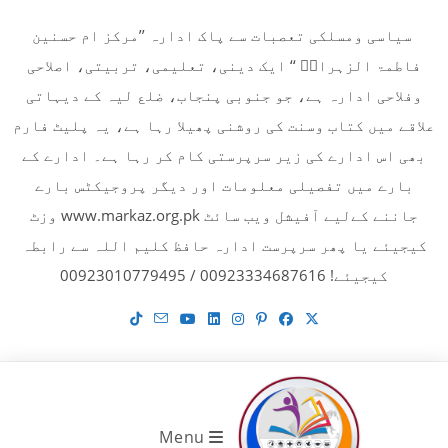
Ski
سیاسی ومسلکی تعصبات سے پاک ادارہ ’’مرکز ام حسنین
t
فاطمۃ الزہراءؓ ‘‘ ایک دینی، تعلیمی، تربیتی، اصلاحی
conten
وفلاحی ادارہ ہے، جو جنوبی پنجاب، ضلع لیہ کے دیہاتی
علاقے میں کتاب وسنت کی روشنی پھیلا رہا ہے، یہ پلیٹ فارم
بھی اس ادارے کی زیر سرپرستی کام کر رہا ہے۔ ادارے کے
بارے میں تفصیلی معلومات اور دیگر پروجیکٹس بارے
جاننے کےلیے آفیشل ویب سائٹ www.markaz.org.pk وزٹ
کیجیئے یا پھر سرپرست ادارہ حافظ کلیم اللہ سے رابطہ
کیجیئے! 00923334687616 / 00923010779495
Menu