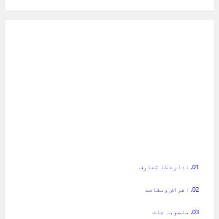
01. ادارے کا تعارف
02. اغراض ومقاصد
03. منصوبہ جات