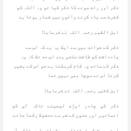
ذکر اور رات سونے کا ذکر کیا تو وہ اللہ کو
کثرت سے یاد کرنے والوں میں شمار ہوتا ہے
ابن القیم رحمہ اللہ نے فرمایا:
ذکر کے فوائد میں سے ایک یہ ہے کہ اس سے
یادداشت کو طاقت ملتی ہے، اس حد تک کہ وہ
ذکر کے ساتھ وہ کام کرسکتا ہے جو اس کے بغیر
کرنا اس نے سوچا بھی نہیں تھا
ابن کثیر رحمہ اللہ نے فرمایا:
ذکر کی چادر اوڑھ لیجیئے تاکہ آپ کو
انسانوں اور جنوں کے شر سے محفوظ رکھا جائے
اپنی روح کو استغفار سے ڈھانپ لیں تاکہ آپ