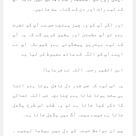
کے لیے رات اور دن کے گناہ مٹ جائیں۔
اور اگر آپ کو وہ چیز پہنچے جس سے آپ کو نفرت
ہے، تو آپ مطمئن اور یقین کریں گے کہ یہ آپ
کے لیے بہترین پیشگوئی ہے، کیونکہ آپ نے
اپنے آپ کو اللّٰہ کے ساتھ مضبوط کر لیا ہے
ابن القیم رحمہ اللہ نے فرمایا:
یہ اس لیے کہ جس قدر دل غافل ہوتا ہے، اتنا
ہی سخت ہوتا جاتا ہے، چنانچہ جب اللہ تعالیٰ
کا ذکر کیا جاتا ہے تو وہ ظلم اس طرح پگھل
جاتا ہے جیسے سیسہ آگ میں پگھل جاتا ہے۔
پس ان مواعظ حسنہ کو دل میں بیٹھا لیجیے ۔