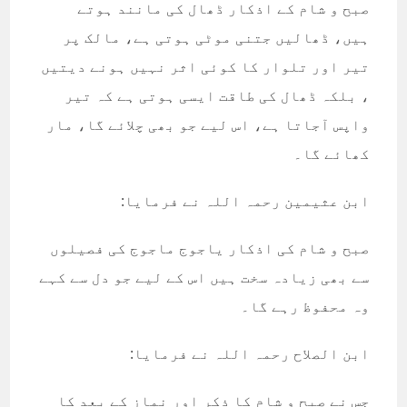
صبح و شام کے اذکار ڈھال کی مانند ہوتے
ہیں، ڈھالیں جتنی موٹی ہوتی ہے، مالک پر
تیر اور تلوار کا کوئی اثر نہیں ہونے دیتیں
، بلکہ ڈھال کی طاقت ایسی ہوتی ہے کہ تیر
واپس آجاتا ہے، اس لیے جو بھی چلائے گا، مار
کھائے گا۔
ابن عثیمین رحمہ اللہ نے فرمایا:
صبح و شام کی اذکار یاجوج ماجوج کی فصیلوں
سے بھی زیادہ سخت ہیں اس کے لیے جو دل سے کہے
وہ محفوظ رہے گا۔
ابن الصلاح رحمہ اللہ نے فرمایا:
جس نے صبح و شام کا ذکر اور نماز کے بعد کا