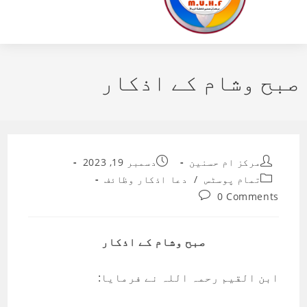
صبح وشام کے اذکار
Post
Post
مرکز ام حسنین
دسمبر 19, 2023
published:
author:
Post
تمام پوسٹس
/
دعا اذکار وظائف
category:
Post
0 Comments
comments:
صبح وشام کے اذکار
ابن القیم رحمہ اللہ نے فرمایا: