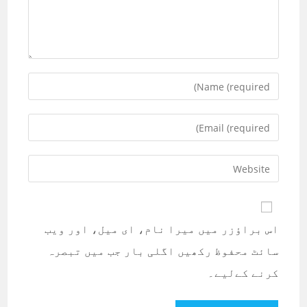
Enter
your
name
Enter
or
your
username
email
Enter
to
address
your
comment
to
website
comment
URL
اس براؤزر میں میرا نام، ای میل، اور ویب
(optional)
سائٹ محفوظ رکھیں اگلی بار جب میں تبصرہ
کرنے کےلیے۔