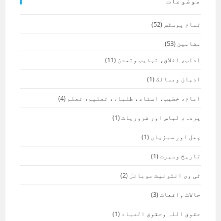
موضوعات
تمام پوسٹس
(52)
مضامین
(53)
آداب، اخلاق، تہذیب وتمدن
(11)
ادیان ومسالک
(1)
امام، خطیب، استاد، طلباء، تعلیم، تعلم
(4)
پردہ، لباس اور ضروریات
(1)
پھل اور سبزیاں
(1)
تاریخ وسیرت
(1)
ٹی وی انٹرنیٹ موبائل
(2)
حالات واقعات
(3)
حقوق اللہ وحقوق العباد
(1)