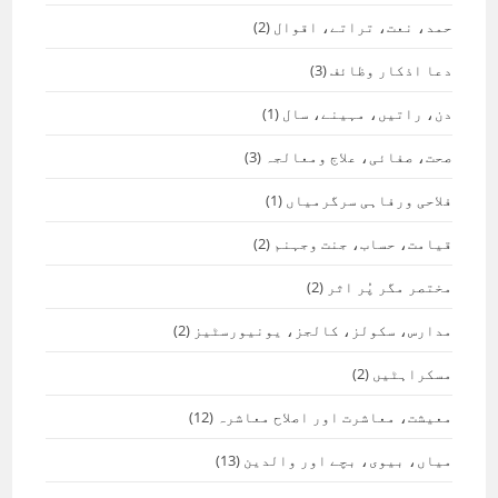
حمد، نعت، تراتے، اقوال
(2)
دعا اذکار وظائف
(3)
دن، راتیں، مہینے، سال
(1)
صحت، صفائی، علاج ومعالجہ
(3)
فلاحی ورفاہی سرگرمیاں
(1)
قیامت، حساب، جنت وجہنم
(2)
مختصر مگر پُر اثر
(2)
مدارس، سکولز، کالجز، یونیورسٹیز
(2)
مسکراہٹیں
(2)
معیشت، معاشرت اور اصلاح معاشرہ
(12)
میاں، بیوی، بچے اور والدین
(13)