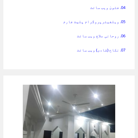
04. فتویٰ ویب سائٹ
05. ویلفیئرپروگرام پلیٹ فارم
06. روحانی علاج ویب سائٹ
07. نکاح (شادی) ویب سائٹ