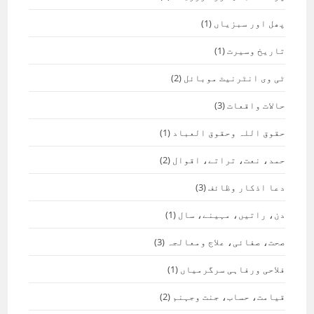
پھل اور سبزیاں
(1)
تاریخ وسیرت
(1)
ٹی وی انٹرنیٹ موبائل
(2)
حالات واقعات
(3)
حقوق اللہ وحقوق العباد
(1)
حمد، نعت، تراتے، اقوال
(2)
دعا اذکار وظائف
(3)
دن، راتیں، مہینے، سال
(1)
صحت، صفائی، علاج ومعالجہ
(3)
فلاحی ورفاہی سرگرمیاں
(1)
قیامت، حساب، جنت وجہنم
(2)