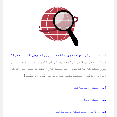
ادارہ
’’مرکز ام حسنین فاطمۃ الزہراء رضی اللہ عنہا‘‘
کی تعلیمی وفلاحی سرگرمیوں کو آپ تک پہنچانے کےلیے ہر
پروجیکٹ کا باقاعدہ الگ پلیٹ فارم بنایا گیا ہے، تاکہ
آپ ادارے کی ایکٹیویٹیز سے بخوبی آگاہ رہ سکیں!
01. آفیشل ویب سائٹ
02. آفیشل بلاگ
03. آن لائن ایجوکیشن ویب سائٹ