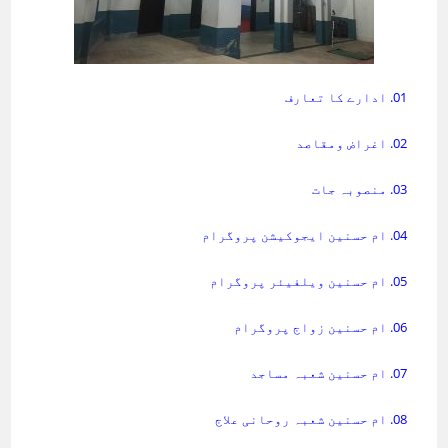
01. ادارے کا تعارف
02. اغراض ومقاصد
03. منصوبہ جات
04. ام حسنین ایجوکیشن پروگرام
05. ام حسنین ویلفیئر پروگرام
06. ام حسنین زواج پروگرام
07. ام حسنین شعبہ مساجد
08. ام حسنین شعبہ روحانی علاج