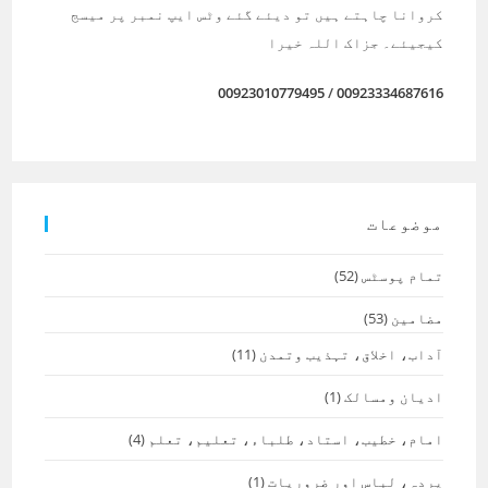
کروانا چاہتے ہیں تو دیئے گئے وٹس ایپ نمبر پر میسج
کیجیئے۔ جزاک اللہ خیرا
00923010779495
/
00923334687616
موضوعات
تمام پوسٹس
(52)
مضامین
(53)
آداب، اخلاق، تہذیب وتمدن
(11)
ادیان ومسالک
(1)
امام، خطیب، استاد، طلباء، تعلیم، تعلم
(4)
پردہ، لباس اور ضروریات
(1)