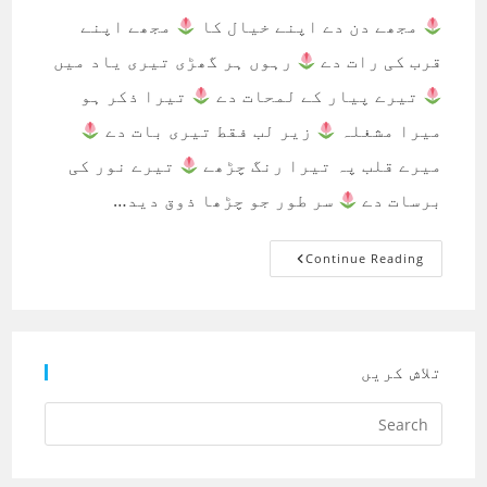
مجھے دن دے اپنے خیال کا
مجھے اپنے
قرب کی رات دے
رہوں ہر گھڑی تیری یاد میں
تیرے پیار کے لمحات دے
تیرا ذکر ہو
میرا مشغلہ
زیر لب فقط تیری بات دے
میرے قلب پہ تیرا رنگ چڑھے
تیرے نور کی
برسات دے
سر طور جو چڑھا ذوق دید…
مجھے
Continue Reading
دن
دے
اپنے
خیال
کا،
مجھے
اپنے
تلاش کریں
قرب
کی
رات
دے