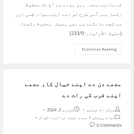
کے سامنے سجدہ ریز ہونے سے آج تک محفوظ
رکھا ہے، اُسی طرح تو اِسے اپنے سواء کِسی اور
سے کچھ مانگنے سے بھی ہمیشہ محفوظ رکھنا۔
(حلية الأولياء: 233/9)
قول
Continue Reading
نمبر:
01
مجھے دن دے اپنے خیال کا، مجھے
اپنے قرب کی رات دے
Post
Post
مرکز ام حسنین
جنوری 3, 2024
published:
author:
Post
تمام پوسٹس
/
حمد، نعت، تراتے، اقوال
category:
Post
0 Comments
comments: