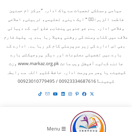
Ski
سیاسی ومسلکی تعصبات سے پاک ادارہ ’’مرکز ام حسنین
t
فاطمۃ الزہراءؓ ‘‘ ایک دینی، تعلیمی، تربیتی، اصلاحی
conten
وفلاحی ادارہ ہے، جو جنوبی پنجاب، ضلع لیہ کے دیہاتی
علاقے میں کتاب وسنت کی روشنی پھیلا رہا ہے، یہ پلیٹ فارم
بھی اس ادارے کی زیر سرپرستی کام کر رہا ہے۔ ادارے کے
بارے میں تفصیلی معلومات اور دیگر پروجیکٹس بارے
جاننے کےلیے آفیشل ویب سائٹ www.markaz.org.pk وزٹ
کیجیئے یا پھر سرپرست ادارہ حافظ کلیم اللہ سے رابطہ
کیجیئے! 00923334687616 / 00923010779495
Menu