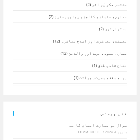
مختصر مگر پُر اثر
(2)
مدارس، سکولز، کالجز، یونیورسٹیز
(2)
مسکراہٹیں
(2)
معیشت، معاشرت اور اصلاح معاشرہ
(12)
میاں، بیوی، بچے اور والدین
(13)
نکاح شادی طلاق
(1)
ہبہ، وقف، وصیت، وراثت
(1)
نئی پوسٹس
سوال تو ہمارے ایمان کا ہے
جنوری 4, 2024
/
0 COMMENTS