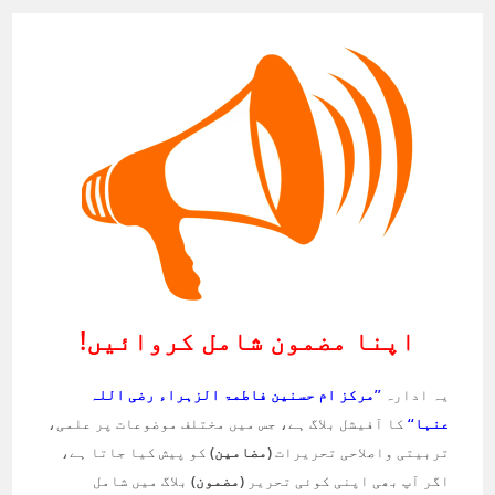
اپنا مضمون شامل کروائیں!
یہ ادارہ
’’مرکز ام حسنین فاطمۃ الزہراء رضی اللہ
عنہا‘‘
کا آفیشل بلاگ ہے، جس میں مختلف موضوعات پر علمی،
تربیتی واصلاحی تحریرات
(مضامین)
کو پیش کیا جاتا ہے،
اگر آپ بھی اپنی کوئی تحریر
(مضمون)
بلاگ میں شامل