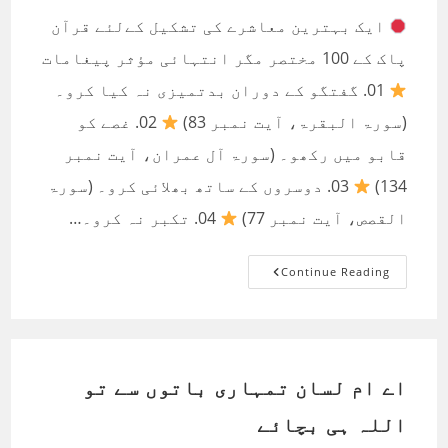
ایک بہترین معاشرے کی تشکیل کےلئے ‏قرآن
پاک کے 100 مختصر مگر انتہائی مؤثر پیغامات
01. گفتگو کے دوران بدتمیزی نہ کیا کرو۔
(سورۃ البقرۃ، آیت نمبر 83)
02. غصے کو
قابو میں رکھو۔ (سورۃ آل عمران، آیت نمبر
134)
03. دوسروں کے ساتھ بھلائی کرو۔ (سورۃ
القصص، آیت نمبر 77)
04. تکبر نہ کرو۔…
معاشرے
Continue Reading
کےلیے
‏قرآن
پاک
کے
100
مختصر
مگر
انتہائی
اے ام لسان تمہاری باتوں سے تو
مؤثر
پیغامات
اللہ ہی بچائے