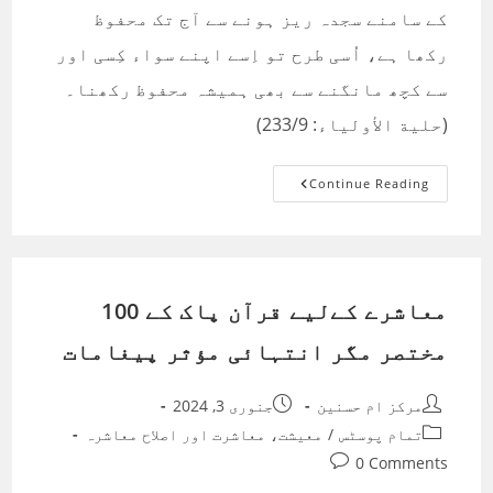
کے سامنے سجدہ ریز ہونے سے آج تک محفوظ
رکھا ہے، اُسی طرح تو اِسے اپنے سواء کِسی اور
سے کچھ مانگنے سے بھی ہمیشہ محفوظ رکھنا۔
(حلية الأولياء: 233/9)
قول
Continue Reading
نمبر:
01
معاشرے کےلیے ‏قرآن پاک کے 100
مختصر مگر انتہائی مؤثر پیغامات
Post
Post
مرکز ام حسنین
جنوری 3, 2024
published:
author:
Post
تمام پوسٹس
/
معیشت، معاشرت اور اصلاح معاشرہ
category:
Post
0 Comments
comments: