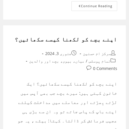
اچھا
Continue Reading
اخلاق
کیسے
اپنائیں؟
اپنے بچے کو لکھنا کیسے سکھائیں؟
Post
Post
مرکز ام حسنین
جنوری 3, 2024
published:
author:
Post
تمام پوسٹس
/
میاں، بیوی، بچے اور والدین
category:
Post
0 Comments
comments:
اپنے بچے کو لکھنا کیسے سکھائیں؟ ایک
خاتون کہتی ہیں: میرے بچے جب بھی آپس میں
لڑتے بِھڑتے اور معاملے میں مداخلت کیلئے
اپنے باپ کے پاس جاتے تو وہ ان سے بڑی ہی
عجیب فرمائش کر ڈالتا۔ کہتا: بیٹے ، یہ جو