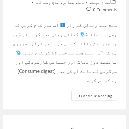
published:
author:
Post
تمام پوسٹس
/
صحت، صفائی، علاج ومعالجہ
category:
Post
0 Comments
comments:
صحت مند زندگی کے راز
اس قدر کام کریں کہ
پسینہ آجائے:
کھائی ہوئی غذا کو بہتر طور
پر جزوبدن بنانے کے لیے یہ امر نہایت ضروری
ہے کہ آپ اپنے جسم سے خوب ڈٹ کر کام لیں۔
بامقصد دوڑ بھاگ اور جسمانی کارکردگی اور
سرگرمی کے باعث آپ کی غذا (Consume digest)
ہو کر اس کی…
صحت
Continue Reading
مند
زندگی
کے
راز