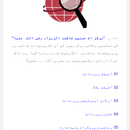
ادارہ
’’مرکز ام حسنین فاطمۃ الزہراء رضی اللہ عنہا‘‘
کی تعلیمی وفلاحی سرگرمیوں کو آپ تک پہنچانے کےلیے ہر
پروجیکٹ کا باقاعدہ الگ پلیٹ فارم بنایا گیا ہے، تاکہ
آپ ادارے کی ایکٹیویٹیز سے بخوبی آگاہ رہ سکیں!
01. آفیشل ویب سائٹ
02. آفیشل بلاگ
03. آن لائن ایجوکیشن ویب سائٹ
04. فتویٰ ویب سائٹ
05. ویلفیئرپروگرام پلیٹ فارم