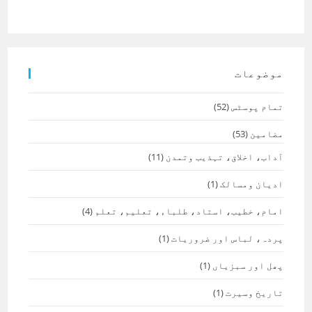
موضوعات
تمام پوسٹس
(52)
مضامین
(53)
آداب، اخلاق، تہذیب وتمدن
(11)
ادیان ومسالک
(1)
امام، خطیب، استاد، طلباء، تعلیم، تعلم
(4)
پردہ، لباس اور ضروریات
(1)
پھل اور سبزیاں
(1)
تاریخ وسیرت
(1)