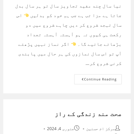
نیا سال چند مفید تجاویز سال تو ہر سال بدل
جاتا ہے مزا تب ہے جب ہم خود کو بدلیں
اس
سال تہجد شروع کر دیں چاہے شروع میں دو
رکعت ہی کیوں نہ ہو آہستہ آہستہ تعداد
بڑھاتے جائیے گا۔
اگر نماز نہیں پڑھتے
آپ تو اس سال نمازوں کی ہر حال میں پابندی
کرنی شروع کر…
نیا
Continue Reading
سال
چند
مفید
تجاویز
صحت مند زندگی کے راز
Post
Post
مرکز ام حسنین
جنوری 4, 2024