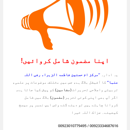
اپنا مضمون شامل کروائیں!
یہ ادارہ
’’مرکز ام حسنین فاطمۃ الزہراء رضی اللہ
عنہا‘‘
کا آفیشل بلاگ ہے، جس میں مختلف موضوعات پر علمی،
تربیتی واصلاحی تحریرات
(مضامین)
کو پیش کیا جاتا ہے،
اگر آپ بھی اپنی کوئی تحریر
(مضمون)
بلاگ میں شامل
کروانا چاہتے ہیں تو دیئے گئے وٹس ایپ نمبر پر میسج
کیجیئے۔ جزاک اللہ خیرا
00923010779495
/
00923334687616