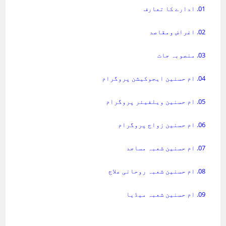
01. ادارے کا تعارف
02. اغراض ومقاصد
03. منصوبہ جات
04. ام حسنین ایجوکیشن پروگرام
05. ام حسنین ویلفیئر پروگرام
06. ام حسنین زواج پروگرام
07. ام حسنین شعبہ مساجد
08. ام حسنین شعبہ روحانی علاج
09. ام حسنین شعبہ میڈیا