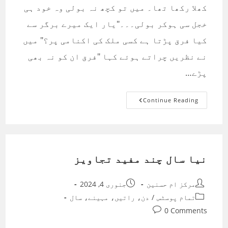
کھلا رکھا تھا۔ میں تو کچھ نہ بولی وہ خود ہی
خجل سی ہوکر بولی۔۔۔"یار ایک میرے برگر سے
کیا فرق پڑتا ہے کسی ملک کی اکنامی پر؟" میں
نے نظریں چراتے ہوئے کہا "فرق ان کو نہ بھی
پڑے…
سوال
Continue Reading
تو
ہمارے
ایمان
کا
ہے
نیا سال چند مفید تجاویز
Post
Post
مرکز ام حسنین
جنوری 4, 2024
published:
author:
Post
تمام پوسٹس
/
دن، راتیں، مہینے، سال
category:
Post
0 Comments
comments: