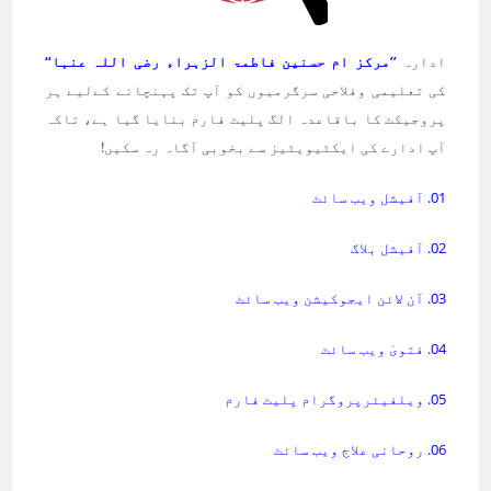
ادارہ
’’مرکز ام حسنین فاطمۃ الزہراء رضی اللہ عنہا‘‘
کی تعلیمی وفلاحی سرگرمیوں کو آپ تک پہنچانے کےلیے ہر
پروجیکٹ کا باقاعدہ الگ پلیٹ فارم بنایا گیا ہے، تاکہ
آپ ادارے کی ایکٹیویٹیز سے بخوبی آگاہ رہ سکیں!
01. آفیشل ویب سائٹ
02. آفیشل بلاگ
03. آن لائن ایجوکیشن ویب سائٹ
04. فتویٰ ویب سائٹ
05. ویلفیئرپروگرام پلیٹ فارم
06. روحانی علاج ویب سائٹ