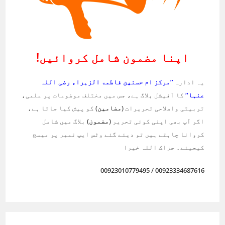
اپنا مضمون شامل کروائیں!
یہ ادارہ
’’مرکز ام حسنین فاطمۃ الزہراء رضی اللہ
عنہا‘‘
کا آفیشل بلاگ ہے، جس میں مختلف موضوعات پر علمی،
تربیتی واصلاحی تحریرات
(مضامین)
کو پیش کیا جاتا ہے،
اگر آپ بھی اپنی کوئی تحریر
(مضمون)
بلاگ میں شامل
کروانا چاہتے ہیں تو دیئے گئے وٹس ایپ نمبر پر میسج
کیجیئے۔ جزاک اللہ خیرا
00923010779495
/
00923334687616