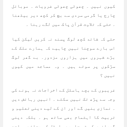
کیوں نہیں ۔ چھوٹی چھوٹی ضرویات ۔ موبائل
چارج یا گرمی سردی سے بچ کر کچھ دیر بیٹھنا
۔ حتی کہ تلاوت قرآن پاک میں لگے رہنا ۔
حتی کہ شائد کچھ لوگ پسند نہ کریں لیکن کیا
اس بارے سوچنا نہیں چاہیے کہ ہمارے ملک کے
بڑے شہروں میں ہزاروں مزدور۔ بے گھر لوگ
سڑکوں پر سوتے ہیں ۔ وہ مساجد میں کیوں
نہیں ؟
غریبوں کے بچے ہاسٹل کے اخراجات نہ ہونے کی
وجہ سے پڑھ تک نہیں سکتے ۔ انہیں رہائش دیں
۔ نمازی بنیں گے اور ان کے لیے دینی تعلیم و
تربیت کا اہتمام بھی ساتھ ہو ۔ بلکہ دینی
گھرانوں کو تو چاہیے ہاسٹل کی بجائے مساجد