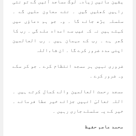
یقین مانیں زیادہ لوگ مساجد آئیں گے تو نئی
راہیں کھلیں گیں ۔ نئے معاون ملیں گے ۔
سلسلہ بڑھ جائے گا ۔ وہ جو ہم دعاؤں میں
کہتے ہیں نہ کہ غیب سے امداد ملے گی ۔ رب کا
گھر ہے ۔ رب کے مہمان ہیں ۔ رب العالمین
اپنی مدد ضرور کرے گا ۔ ان شاءاللہ
ضروری نہیں ہر مسجد انتظام کرے ۔ جو کر سکے
وہ ضرور کرے ۔
مسجد رحمت العالمین والے کمال کرتے ہیں ۔
اللہ تعالیٰ انہیں جزائے خیر عطا فرمائے ۔
خیر کے یہ سلسلے جاری رہیں ۔
محمد عاصم حفیظ