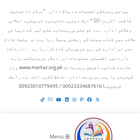
Ski
سیاسی ومسلکی تعصبات سے پاک ادارہ ’’مرکز ام حسنین
t
فاطمۃ الزہراءؓ ‘‘ ایک دینی، تعلیمی، تربیتی، اصلاحی
conten
وفلاحی ادارہ ہے، جو جنوبی پنجاب، ضلع لیہ کے دیہاتی
علاقے میں کتاب وسنت کی روشنی پھیلا رہا ہے، یہ پلیٹ فارم
بھی اس ادارے کی زیر سرپرستی کام کر رہا ہے۔ ادارے کے
بارے میں تفصیلی معلومات اور دیگر پروجیکٹس بارے
جاننے کےلیے آفیشل ویب سائٹ www.markaz.org.pk وزٹ
کیجیئے یا پھر سرپرست ادارہ حافظ کلیم اللہ سے رابطہ
کیجیئے! 00923334687616 / 00923010779495
Menu