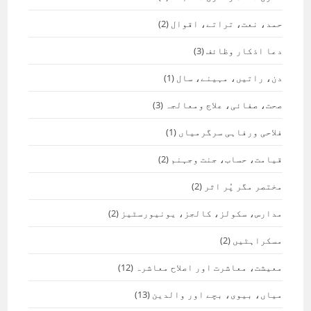
حمد، نعت، تراتے، اقوال
(2)
دعا اذکار وظائف
(3)
دن، راتیں، مہینے، سال
(1)
صحت، صفائی، علاج ومعالجہ
(3)
فلاحی ورفاہی سرگرمیاں
(1)
قیامت، حساب، جنت وجہنم
(2)
مختصر مگر پُر اثر
(2)
مدارس، سکولز، کالجز، یونیورسٹیز
(2)
مسکراہٹیں
(2)
معیشت، معاشرت اور اصلاح معاشرہ
(12)
میاں، بیوی، بچے اور والدین
(13)