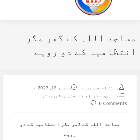
مساجد اللہ کے گھر مگر
انتظامیہ کے دو رویے
Post
Post
مرکز ام حسنین
دسمبر 16, 2023
published:
author:
Post
مدارس، سکولز، کالجز، یونیورسٹیز
category:
Post
0 Comments
comments:
مساجد اللہ کے گھر مگر انتظامیہ کے دو
رویے