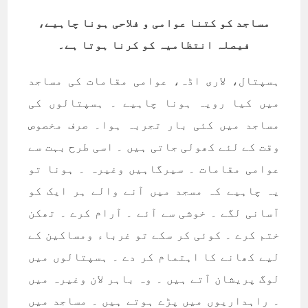
مساجد کو کتنا عوامی و فلاحی ہونا چاہیے،
فیصلہ انتظامیہ کو کرنا ہوتا ہے۔
ہسپتال، لاری اڈہ، عوامی مقامات کی مساجد
میں کیا رویہ ہونا چاہیے ۔ ہسپتالوں کی
مساجد میں کئی بار تجربہ ہوا۔ صرف مخصوص
وقت کے لئے کھولی جاتی ہیں ۔ اسی طرح بہت سے
عوامی مقامات ۔ سیرگاہیں وغیرہ ۔ ہونا تو
یہ چاہیے کہ مسجد میں آنے والے ہر ایک کو
آسانی لگے ۔ خوشی سے آئے ۔ آرام کرے ۔ تھکن
ختم کرے ۔ کوئی کر سکے تو غرباء ومساکین کے
لیے کھانے کا اہتمام کر دے ۔ ہسپتالوں میں
لوگ پریشان آتے ہیں ۔ وہ باہر لان وغیرہ میں
۔ راہداریوں میں پڑے ہوتے ہیں ۔ مساجد میں