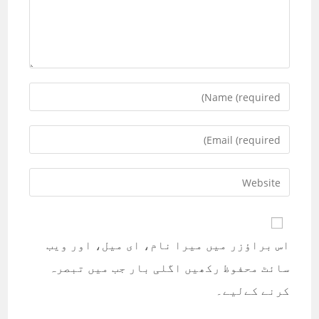
Enter
your
name
Enter
or
your
username
email
Enter
to
address
your
comment
to
website
comment
URL
اس براؤزر میں میرا نام، ای میل، اور ویب
(optional)
سائٹ محفوظ رکھیں اگلی بار جب میں تبصرہ
کرنے کےلیے۔