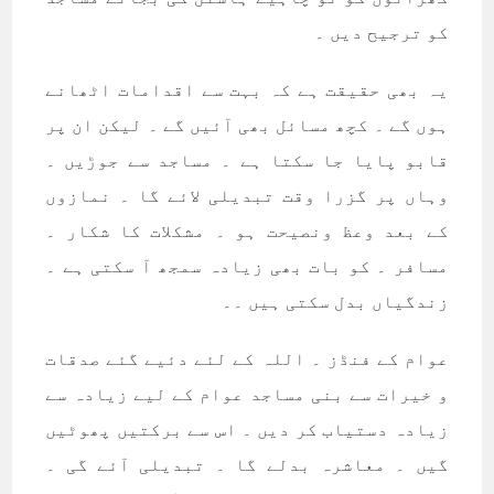
کو ترجیح دیں ۔
یہ بھی حقیقت ہے کہ بہت سے اقدامات اٹھانے
ہوں گے ۔ کچھ مسائل بھی آئیں گے ۔ لیکن ان پر
قابو پایا جا سکتا ہے ۔ مساجد سے جوڑیں ۔
وہاں پر گزرا وقت تبدیلی لائے گا ۔ نمازوں
کے بعد وعظ ونصیحت ہو ۔ مشکلات کا شکار ۔
مسافر ۔ کو بات بھی زیادہ سمجھ آ سکتی ہے ۔
زندگیاں بدل سکتی ہیں ۔۔
عوام کے فنڈز ۔ اللہ کے لئے دئیے گئے صدقات
و خیرات سے بنی مساجد عوام کے لیے زیادہ سے
زیادہ دستیاب کر دیں ۔ اس سے برکتیں پھوٹیں
گیں ۔ معاشرہ بدلے گا ۔ تبدیلی آئے گی ۔