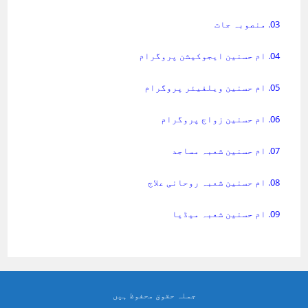
03. منصوبہ جات
04. ام حسنین ایجوکیشن پروگرام
05. ام حسنین ویلفیئر پروگرام
06. ام حسنین زواج پروگرام
07. ام حسنین شعبہ مساجد
08. ام حسنین شعبہ روحانی علاج
09. ام حسنین شعبہ میڈیا
جملہ حقوق محفوظ ہیں