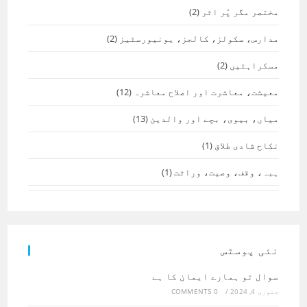
مختصر مگر پُر اثر
(2)
مدارس، سکولز، کالجز، یونیورسٹیز
(2)
مسکراہٹیں
(2)
معیشت، معاشرت اور اصلاح معاشرہ
(12)
میاں، بیوی، بچے اور والدین
(13)
نکاح شادی طلاق
(1)
ہبہ، وقف، وصیت، وراثت
(1)
نئی پوسٹس
سوال تو ہمارے ایمان کا ہے
جنوری 4, 2024
/
0 COMMENTS