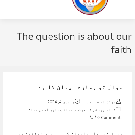
The question is about our
faith
سوال تو ہمارے ایمان کا ہے
Post
Post
مرکز ام حسنین
جنوری 4, 2024
published:
author:
Post
تمام پوسٹس
/
معیشت، معاشرت اور اصلاح معاشرہ
category:
Post
0 Comments
comments:
سوال تو ہمارے ایمان کا ہے ‏"میں کینٹین میں