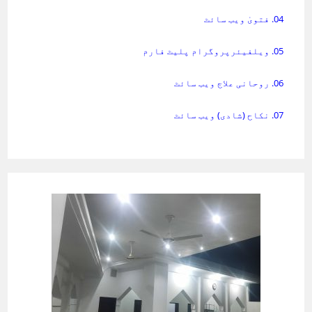
04. فتویٰ ویب سائٹ
05. ویلفیئرپروگرام پلیٹ فارم
06. روحانی علاج ویب سائٹ
07. نکاح (شادی) ویب سائٹ