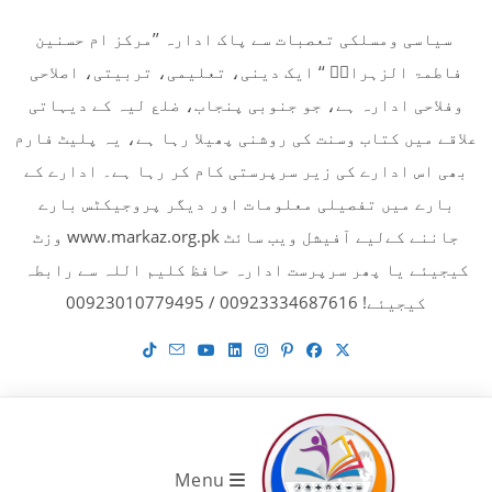
Ski
سیاسی ومسلکی تعصبات سے پاک ادارہ ’’مرکز ام حسنین
t
فاطمۃ الزہراءؓ ‘‘ ایک دینی، تعلیمی، تربیتی، اصلاحی
conten
وفلاحی ادارہ ہے، جو جنوبی پنجاب، ضلع لیہ کے دیہاتی
علاقے میں کتاب وسنت کی روشنی پھیلا رہا ہے، یہ پلیٹ فارم
بھی اس ادارے کی زیر سرپرستی کام کر رہا ہے۔ ادارے کے
بارے میں تفصیلی معلومات اور دیگر پروجیکٹس بارے
جاننے کےلیے آفیشل ویب سائٹ www.markaz.org.pk وزٹ
کیجیئے یا پھر سرپرست ادارہ حافظ کلیم اللہ سے رابطہ
کیجیئے! 00923334687616 / 00923010779495
Menu