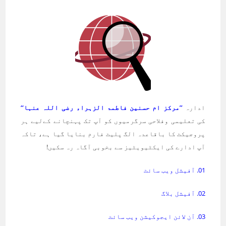
ادارہ
’’مرکز ام حسنین فاطمۃ الزہراء رضی اللہ عنہا‘‘
کی تعلیمی وفلاحی سرگرمیوں کو آپ تک پہنچانے کےلیے ہر
پروجیکٹ کا باقاعدہ الگ پلیٹ فارم بنایا گیا ہے، تاکہ
آپ ادارے کی ایکٹیویٹیز سے بخوبی آگاہ رہ سکیں!
01. آفیشل ویب سائٹ
02. آفیشل بلاگ
03. آن لائن ایجوکیشن ویب سائٹ