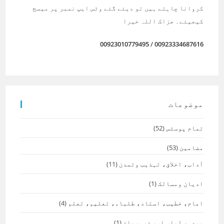
کروانا چاہتے ہیں تو دیئے گئے وٹس ایپ نمبر پر میسج
کیجیئے۔ جزاک اللہ خیرا
00923010779495
/
00923334687616
موضوعات
تمام پوسٹس
(52)
مضامین
(53)
آداب، اخلاق، تہذیب وتمدن
(11)
ادیان ومسالک
(1)
امام، خطیب، استاد، طلباء، تعلیم، تعلم
(4)
پردہ، لباس اور ضروریات
(1)