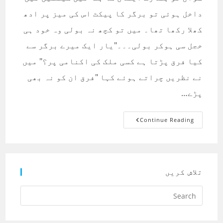
داخل ہوئی تو برگر کا پیکٹ اس کی میز پر ادھ
کھلا رکھا تھا۔ میں تو کچھ نہ بولی وہ خود ہی
خجل سی ہوکر بولی۔۔۔"یار ایک میرے برگر سے
کیا فرق پڑتا ہے کسی ملک کی اکنامی پر؟" میں
نے نظریں چراتے ہوئے کہا "فرق ان کو نہ بھی
پڑے…
سوال
Continue Reading
تو
ہمارے
ایمان
کا
ہے
تلاش کریں