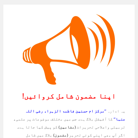
اپنا مضمون شامل کروائیں!
یہ ادارہ
’’مرکز ام حسنین فاطمۃ الزہراء رضی اللہ
عنہا‘‘
کا آفیشل بلاگ ہے، جس میں مختلف موضوعات پر علمی،
تربیتی واصلاحی تحریرات
(مضامین)
کو پیش کیا جاتا ہے،
اگر آپ بھی اپنی کوئی تحریر
(مضمون)
بلاگ میں شامل