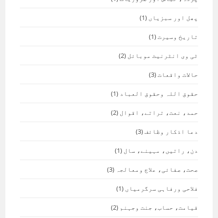
پھل اور سبزیاں
(1)
تاریخ وسیرت
(1)
ٹی وی انٹرنیٹ موبائل
(2)
حالات واقعات
(3)
حقوق اللہ وحقوق العباد
(1)
حمد، نعت، تراتے، اقوال
(2)
دعا اذکار وظائف
(3)
دن، راتیں، مہینے، سال
(1)
صحت، صفائی، علاج ومعالجہ
(3)
فلاحی ورفاہی سرگرمیاں
(1)
قیامت، حساب، جنت وجہنم
(2)