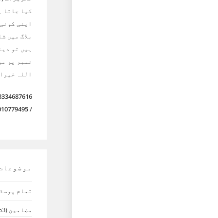
کیا جاتا ہ
اپنی کوئی
بلاگ میں ش
ہیں تو دیئ
نمبر پر می
اللہ خیرا
3334687616
010779495
/
موضوعات
تمام پوسٹ
مضامین
(53)