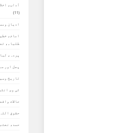
آداب، اخلا
(11)
ادیان ومس
امام، خطی
طلباء، تع
پردہ، لبا
پھل اور سب
تاریخ وسی
ٹی وی انٹر
حالات واقع
حقوق اللہ
حمد، نعت،