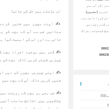
ے، اگر آپ بھی
اب بڑھتے ہیں حل کی جانب:
 تحریر
(مضمون)
امل کروانا چاہتے
✍️ اپنے بچوں میں شئیر کرنے 
ے گئے وٹس ایپ
سج کیجیئے۔ جزاک
سنائیں جس سے آپ کے بچے کو یہ
جاتی ہے اور اس کی اہمیت کیا ہ
0092
✍️ گھر میں موجود افراد بچے ک
00923
چیزیں شیئر کریں تاکہ بچے کو 
✍️ اپنی چیزیں بچوں کو دیں او
شئیر کریں تاکہ آپ کے بچے میں 
✍️ جب بھی ہم بچے کے رویئے میں
س
(52)
چٹکیوں میں نتائج سامنے آئیں 
بار بار بچے کے سامنے اس پریکٹ