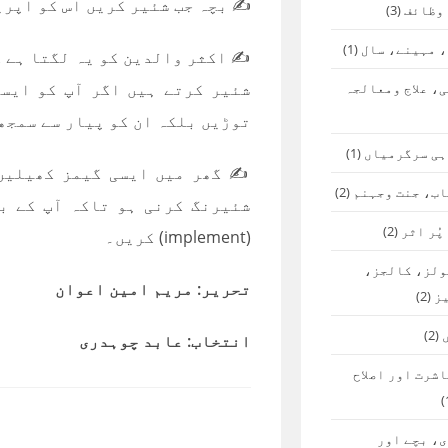
✍️ بچہ جب شئیر کریں اس کو اپر
 وظائف
(3)
 مہینے، سال
(1)
✍️ اکثر والدین کو یہ لگتا ہے 
شئیر کرتے ہیں اگر آپ کو ایسا
، علاج ومعالجہ
توڑیں بلکہ ان کو پیار سے سمجھ
ہی سرگرمیاں
(1)
✍️ گھر میں ایسی گیمز کھیلیں
اب، جنت وجہنم
(2)
شئیرنگ کرنی ہو تاکہ آپ کے بچ
پُر اثر
(2)
(implement) کریں۔
ولز، کالجز،
تحریر: مریم امین اعوان
ز
(2)
(2)
انتخاب: عابد چوہدری
شرت اور اصلاح
، بچے اور