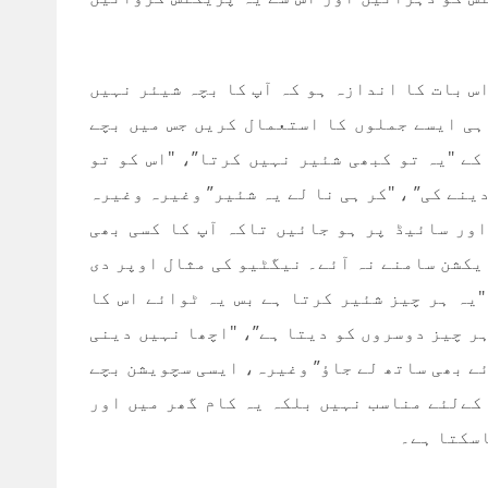
اس بات کا اندازہ ہو کہ آپ کا بچہ شیئر نہیں
ہی ایسے جملوں کا استعمال کریں جس میں بچے
ے "یہ تو کبھی شئیر نہیں کرتا”، "اس کو تو
ینے کی” ، "کر ہی نا لے یہ شئیر” وغیرہ وغیرہ
ور سائیڈ پر ہو جائیں تاکہ آپ کا کسی بھی
یکشن سامنے نہ آئے۔ نیگٹیو کی مثال اوپر دی
یہ ہر چیز شئیر کرتا ہے بس یہ ٹوائے اس کا
ہر چیز دوسروں کو دیتا ہے”، "اچھا نہیں دینی
ئے بھی ساتھ لے جاؤ” وغیرہ، ایسی سچویشن بچے
کےلئے مناسب نہیں بلکہ یہ کام گھر میں اور
اسکتا ہے۔