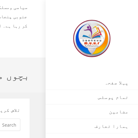
Skip
سیاسی ومسلکی
to
جنوبی پنجاب،
content
بچوں م
پہلا صفحہ
تمام پوسٹس
تلاش کری
مضامین
ہمارا تعارف