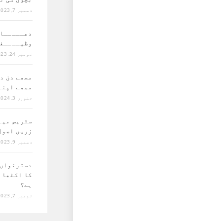
دسمبر 7, 2023
دعـــــا 
وظیــــف
نومبر 24, 2023
مجھے دن د
مجھے اپنے
جنوری 3, 2024
سٹریس مین
زریں اصول
دسمبر 9, 2023
دسترخواں 
کا اکٹھا 
ہے؟
نومبر 7, 2023