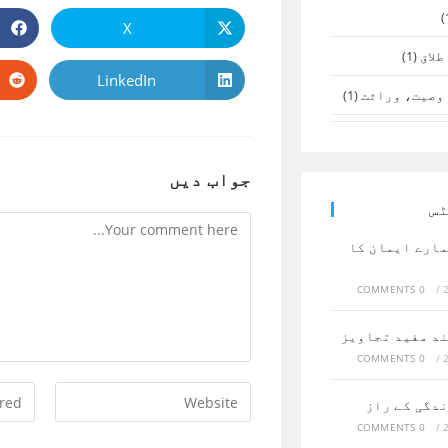
X
Opens
in
طلاق
(1)
a
new
LinkedIn
Opens
window
وصیت، وراثت
(1)
in
a
new
window
جواب دیں
ٹس
Comment
مارے ایمان کا
0 COMMENTS
/
ند مفید تجاویز
0 COMMENTS
/
Enter
Enter
ندگی کے راز
your
your
0 COMMENTS
/