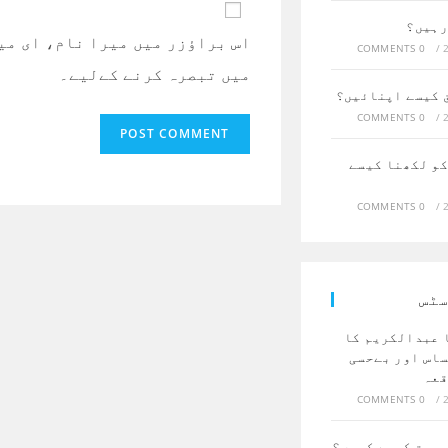
email
website
رہیں؟
dress
URL
اس براؤزر میں میرا نام، ای می
0 COMMENTS
/
to
(optional)
میں تبصرہ کرنے کےلیے۔
mment
ق کیسے اپنائیں؟
0 COMMENTS
/
کو لکھنا کیسے
0 COMMENTS
/
سٹس
 عبدالکریم کا
ساس اور بےحسی
قعہ
0 COMMENTS
/
ربیت کیسے کریں؟