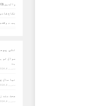
والدین
(13)
نکاح شادی 
ہبہ، وقف، 
نئی پوس
سوال تو ہ
ہے
جنوری 4, 2024
نیا سال چ
جنوری 4, 2024
صحت مند ز
جنوری 4, 2024