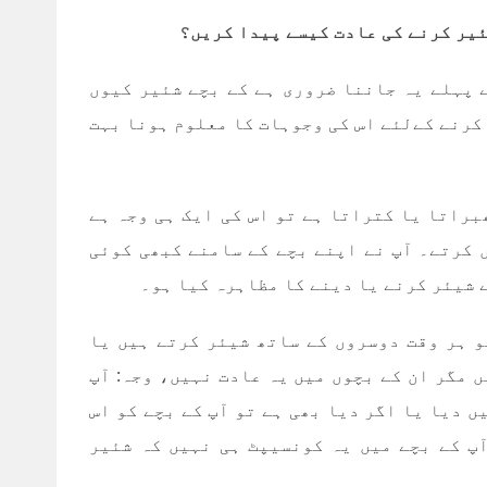
ئیر کرنے کی عادت کیسے پیدا کریں؟
 پہلے یہ جاننا ضروری ہے کے بچے شئیر کیوں
کرنے کےلئے اس کی وجوہات کا معلوم ہونا بہت
براتا یا کتراتا ہے تو اس کی ایک ہی وجہ ہے
 کرتے۔ آپ نے اپنے بچے کے سامنے کبھی کوئی
 شیئر کرنے یا دینے کا مظاہرہ کیا ہو۔
و ہر وقت دوسروں کے ساتھ شیئر کرتے ہیں یا
 مگر ان کے بچوں میں یہ عادت نہیں، وجہ: آپ
ں دیا یا اگر دیا بھی ہے تو آپ کے بچے کو اس
پ کے بچے میں یہ کونسیپٹ ہی نہیں کہ شئیر