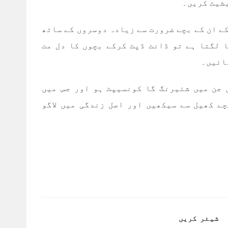
یشیٹ کریں۔
کے ان کے بچے ضرورت سے زیادہ دوسروں کے ساتھ
 لگتا ہے تو ڈانٹ ڈپٹ کرکے بچوں کا دل مت
ائیں۔
 جن میں شئیرنگ گا کونسیپٹ ہو اور جس میں
ے کھیل سے سیکھیں اور اصل زندگی میں لاگو
SHARE
شیئر کریں