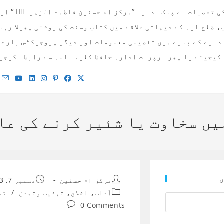
 تعصبات سے پاک ادارہ ’’مرکز ام حسنین فاطمۃ الزہراءؓ ‘‘ ای
 ضلع لیہ کے دیہاتی علاقے میں کتاب وسنت کی روشنی پھیلا رہا
کیجیئے یا پھر سرپرست ادارہ حافظ کلیم اللہ سے رابطہ کیجیئے! 00923334687616 / 010779495
یں سخاوت یا شئیر کرنے کی عا
ں
Post
Post
مرکز ام حسنین
دسمبر 7, 2023
published:
author:
Post
آداب، اخلاق، تہذیب وتمدن
/
تم
category:
Post
0 Comments
comments: