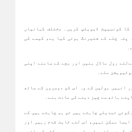
کا کونسیپٹ ڈیویلپ کریں۔ مختلف کہانیاں
 پتہ چلے کے شئیرنگ ہوتی کیا یے، کیسے کی
ے۔
ےلئے رول ماڈل بنیں اور بچے کے سامنے اپنی
موٹیویشن ملے۔
ر انہیں بولیں کے وہ اس کو دوسروں کے ساتھ
اپنے ہاتھ سے چیز دینے کی عادت بنے۔
 کوئی تبدیلی چاہتے ہیں تو ہم چاہتے ہیں کے
ایسا ممکن نہیں، اس لئے ثابت قدم رہیں اور
س کو دہرائیں اور اس سے یہ پریکٹس کروائیں