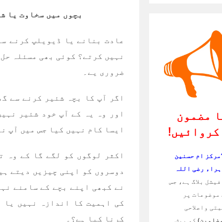
بچوں میں سخاوت یا ش
عادت بنانے یا ڈیویلپ کرنے سے
نہیں کرتے؟ کوئی بھی مسئلہ حل 
ضروری یے۔
اگر آپ کا بچہ شئیر کرنے سے گھ
 مضمون
اور وہ یہ کے آپ خود شئیر نہیں
کروائیں!
ایسا کام نہیں کیا جس میں آپ نے
اکثر لوگوں کو لگے گا کے وہ ت
’مرکز ام حسنین
ہراء رضی اللہ
دوسروں کو اپنی چیزیں دیتے ہیں
یشل بلاگ ہے، جس
نے کبھی اپنے بچے کے سامنے نہی
موضوعات پر
کی اہمیت کا اندازہ نہیں یا آ
تی واصلاحی
کرنا کیا ہے؟۔
مضامین)
کو پیش