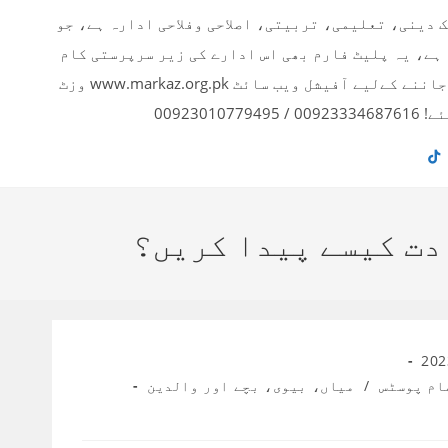
ک دینی، تعلیمی، تربیتی، اصلاحی وفلاحی ادارہ ہے، جو
 ہے، یہ پلیٹ فارم بھی اس ادارے کی زیر سرپرستی کام
کر رہا ہے۔ ادارے کے بارے میں تفصیلی معلومات اور دیگر پروجیکٹس بارے جاننے کےلیے آفیشل ویب سائٹ www.markaz.org.pk وزٹ
00923
دت کیسے پیدا کریں؟
ام پوسٹس
/
میاں، بیوی، بچے اور والدین