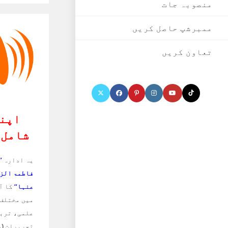
منصوبہ جات
ممبرشپ حاصل کریں
تعاون کریں
اپنا
شامل 
یہ ادارہ
’
فاطمۃ الز
عنہا‘‘
کا آف
میں مختلف 
علمی، تربی
تحریرات
(