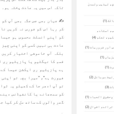
ق، تہذیب وتمدن
تاکہ اس میں یہ عادت پختہ ہو۔
✍️ جہاں بھی جس جگہ بھی آپ کو 
الک
(1)
کر رہا اس کو فورس نہ کریں نا 
ب، استاد،
کو اپنی انسلٹ محسوس ہو جیسا ک
لیم، تعلم
(4)
عادت ہی نہیں کسی کو اپنی چیز د
س اور ضروریات
(1)
بلکہ آپ خاموشی اختیار کریں ا
زیاں
(1)
قسم کا نیگٹیو یا پازیٹیو ری ا
رت
(1)
ہے پازیٹیو ری ایکشن جیسا کے "
نیٹ موبائل
(2)
فیورٹ ہے”، "میرا بچہ تو اپنی 
تو آپ ادھر جا کے کھیلو یہ ٹوا
ات
(3)
کو سمجھانے یا کانفیڈنس دینے 
 وحقوق العباد
(1)
گھر والوں کے ساتھ مل کر کیا ج
 تراتے، اقوال
(2)