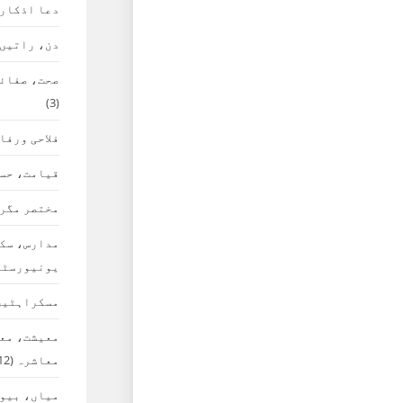
دعا اذکار
دن، راتیں،
صحت، صفائی
(3)
فلاحی ورفا
قیامت، حس
مختصر مگر 
مدارس، سک
یونیورسٹی
مسکراہٹیں
معیشت، معا
معاشرہ
(12)
میاں، بیوی