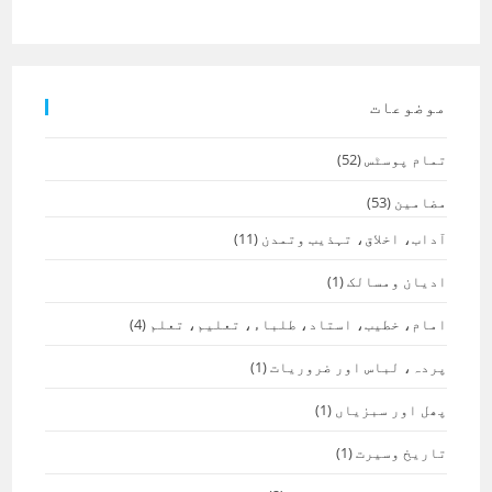
موضوعات
تمام پوسٹس
(52)
مضامین
(53)
آداب، اخلاق، تہذیب وتمدن
(11)
ادیان ومسالک
(1)
امام، خطیب، استاد، طلباء، تعلیم، تعلم
(4)
پردہ، لباس اور ضروریات
(1)
پھل اور سبزیاں
(1)
تاریخ وسیرت
(1)