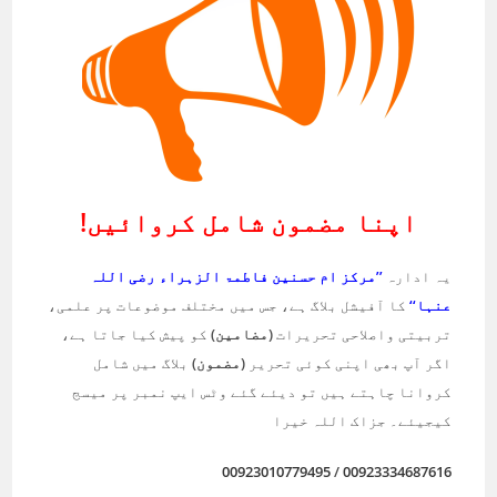
اپنا مضمون شامل کروائیں!
یہ ادارہ
’’مرکز ام حسنین فاطمۃ الزہراء رضی اللہ
عنہا‘‘
کا آفیشل بلاگ ہے، جس میں مختلف موضوعات پر علمی،
تربیتی واصلاحی تحریرات
(مضامین)
کو پیش کیا جاتا ہے،
اگر آپ بھی اپنی کوئی تحریر
(مضمون)
بلاگ میں شامل
کروانا چاہتے ہیں تو دیئے گئے وٹس ایپ نمبر پر میسج
کیجیئے۔ جزاک اللہ خیرا
00923010779495
/
00923334687616