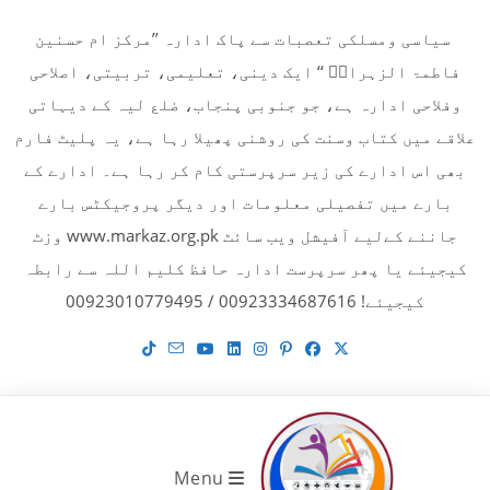
Ski
سیاسی ومسلکی تعصبات سے پاک ادارہ ’’مرکز ام حسنین
t
فاطمۃ الزہراءؓ ‘‘ ایک دینی، تعلیمی، تربیتی، اصلاحی
conten
وفلاحی ادارہ ہے، جو جنوبی پنجاب، ضلع لیہ کے دیہاتی
علاقے میں کتاب وسنت کی روشنی پھیلا رہا ہے، یہ پلیٹ فارم
بھی اس ادارے کی زیر سرپرستی کام کر رہا ہے۔ ادارے کے
بارے میں تفصیلی معلومات اور دیگر پروجیکٹس بارے
جاننے کےلیے آفیشل ویب سائٹ www.markaz.org.pk وزٹ
کیجیئے یا پھر سرپرست ادارہ حافظ کلیم اللہ سے رابطہ
کیجیئے! 00923334687616 / 00923010779495
Menu