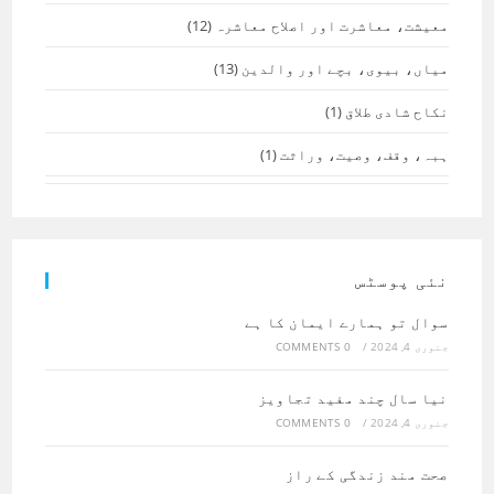
معیشت، معاشرت اور اصلاح معاشرہ
(12)
میاں، بیوی، بچے اور والدین
(13)
نکاح شادی طلاق
(1)
ہبہ، وقف، وصیت، وراثت
(1)
نئی پوسٹس
سوال تو ہمارے ایمان کا ہے
جنوری 4, 2024
/
0 COMMENTS
نیا سال چند مفید تجاویز
جنوری 4, 2024
/
0 COMMENTS
صحت مند زندگی کے راز