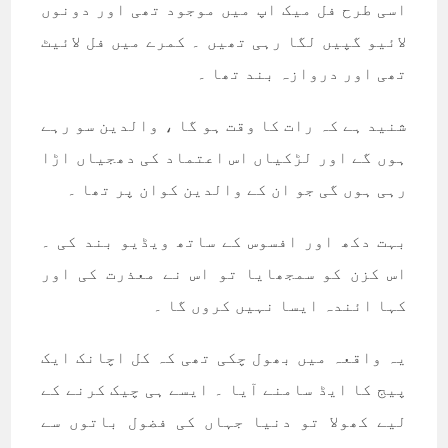
اسی طرح فل ميک اپ ميں موجود تھی اور دونوں
لائيو گپيں لگا رہی تھيں ۔ کمرے ميں فل لائيٹ
تھی اور دروازہ بند تھا ۔
شنيد ہے کہ رات کا وقت ہو گا ، والدين سو رہے
ہوں گے اور لڑکياں اس اعتماد کی دھجياں اڑا
رہی ہوں گی جو ان کے والدين کوان پر تھا ۔
بہت دکھ اور افسوس کے ساتھ ويڈيو بند کی ۔
اس کزن کو سمجھايا تو اس نے معذرت کی اور
کہا ائندہ ايسا نہيں کروں گا ۔
يہ واقعہ ميں بھول چکی تھی کہ کل اچانک ايک
پيج کا ايڈ سامنے آيا ۔ ايسے ہی چيک کرنے کے
ليے کھولا تو دنيا جہاں کی فضول باتوں سے