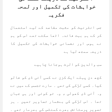
خواہشات کی تکمیل اور لمحہ
فکریہ
جس انٹرنیٹ کو مثبت مقاصد کے لیے استعمال
کر کے ہم بہت فائدہ اٹھا سکتے تھے اس کو ہم
نے ہوس اور نفسانی خواہشات کی تکمیل کا
ذریعہ سمجھ لیا ہے
سب والدین کو الرٹ ہوجانا چاہیے
کچھ دن پہلے ايک کزن نے کسی آئی ڈی کو فالو
کيا۔ کسی لڑکی کی تھی ۔ مارے تجسس کے ميں نے
وہ آئی ڈی کھولی ، وہ تو کوئی اور ہی جہاں
تھا ۔ اس لڑکی کی بےشمار تصاوير تھيں ۔ ہر
تصوير پرستائش بھرے کمنٹس کی بھرمار تھی ۔