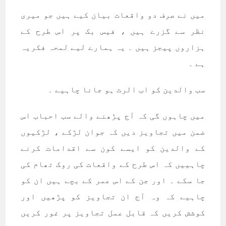
ميں نے صرف دو واقعات بيان کيے ہيں جو ميری
نظر سے گزرے ہيں ، فيس بک پر اس طرح کے
ہزاروں پيجز ہيں ۔ يہ ہمارے ليے لمحہ فکريہ
ہے ۔
سب والدين کو اب الرٹ ہو جانا چاہيے ۔
ميں چاہوں گی کہ آج پڑھنے والے سب احباب اس
ضمن ميں تجاويز ديں کہ جوان لڑکے ، لڑکيوں
کے والدين کو ايسے کون سے اقدامات کرنے
چاہييں کہ اس طرح کے واقعات کی روک تھام کی
جا سکے ۔ اور جن کے اس عمر کے بچے ہيں ان کو
چاہيے کہ وہ آج ان تجاويز کو پڑھيں اور
کوشش کريں کہ قابل عمل تجاويز پر غور کريں