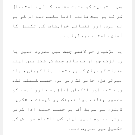
جس انٹرنيٹ کو مثبت مقاصد کے ليے استعمال
کر کے ہم بہت فائدہ اٹھا سکتے تھے اس کو ہم
نے ہوس اور نفسانی خواہشات کی تکميل کا
آسان راستہ سمجھ ليا ہے ۔
يہ لڑکياں جو لائيو چيٹ ميں مصروف تھيں يا
وہ لڑکے جو ان کے ساتھ چيٹ کی شکل ميں اپنے
جذبات کو بيان کر رہے تھے ۔ ہاۓ کيوٹی ، ہاۓ
بيوٹی فل، جانو لگ رہی ہو، جيسے کمنٹس لکھ
رہے تھے اور لڑکياں اداؤں سے اور لہجے کو
مخمور بناتے ہوۓ تھينک يو ڈيسنٹ ، شکريہ
ڈيئر، سو سويٹ آف يو جيسے جملے ادا کرتی
ہوئی معلوم نہيں اپنی کس ناتمام خواہش کی
تکميل ميں مصروف تھے۔