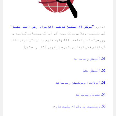
ادارہ
’’مرکز ام حسنین فاطمۃ الزہراء رضی اللہ عنہا‘‘
کی تعلیمی وفلاحی سرگرمیوں کو آپ تک پہنچانے کےلیے ہر
پروجیکٹ کا باقاعدہ الگ پلیٹ فارم بنایا گیا ہے، تاکہ
آپ ادارے کی ایکٹیویٹیز سے بخوبی آگاہ رہ سکیں!
01. آفیشل ویب سائٹ
02. آفیشل بلاگ
03. آن لائن ایجوکیشن ویب سائٹ
04. فتویٰ ویب سائٹ
05. ویلفیئرپروگرام پلیٹ فارم