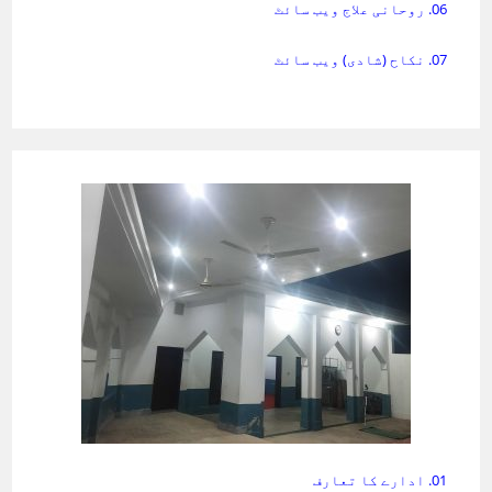
06. روحانی علاج ویب سائٹ
07. نکاح (شادی) ویب سائٹ
01. ادارے کا تعارف