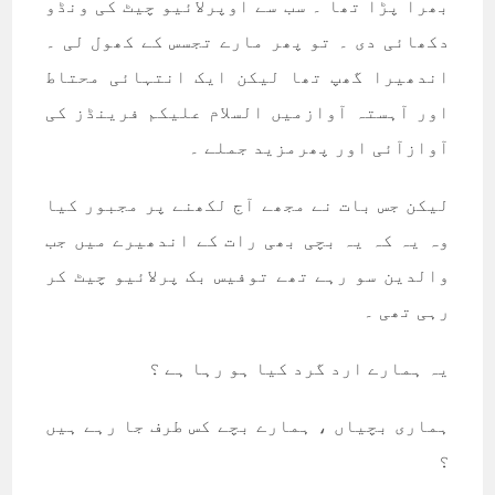
بھرا پڑا تھا ۔ سب سے اوپرلائيو چيٹ کی ونڈو
دکھائی دی ۔ تو پھر مارے تجسس کے کھول لی ۔
اندھيرا گھپ تھا ليکن ايک انتہائی محتاط
اور آہستہ آوازميں السلام عليکم فرينڈز کی
آوازآئی اور پھرمزيد جملے ۔
ليکن جس بات نے مجھے آج لکھنے پر مجبور کيا
وہ يہ کہ يہ بچی بھی رات کے اندھيرے ميں جب
والدين سو رہے تھے توفيس بک پرلائيو چيٹ کر
رہی تھی ۔
يہ ہمارے ارد گرد کيا ہو رہا ہے ؟
ہماری بچياں ، ہمارے بچے کس طرف جا رہے ہيں
؟