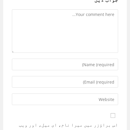
Comment
Enter
your
name
Enter
or
your
username
email
Enter
to
address
your
comment
to
website
comment
URL
اس براؤزر میں میرا نام، ای میل، اور ویب
(optional)