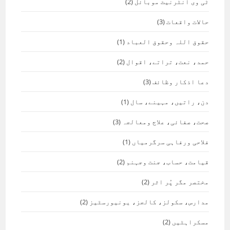
ٹی وی انٹرنیٹ موبائل
(2)
حالات واقعات
(3)
حقوق اللہ وحقوق العباد
(1)
حمد، نعت، تراتے، اقوال
(2)
دعا اذکار وظائف
(3)
دن، راتیں، مہینے، سال
(1)
صحت، صفائی، علاج ومعالجہ
(3)
فلاحی ورفاہی سرگرمیاں
(1)
قیامت، حساب، جنت وجہنم
(2)
مختصر مگر پُر اثر
(2)
مدارس، سکولز، کالجز، یونیورسٹیز
(2)
مسکراہٹیں
(2)