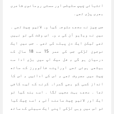
انتہائی چيپ سٹيٹس اور سستی رومانوی شاعری
بھری پڑی تھی۔
جس چيز نے مجھے متوجہ کيا وہ لائيو چيٹ تھی ۔
ميں نے ويڈيو آن کی ، وہ اس وقت کی تو نہيں
تھی ليکن ايک دن پہلے کی تھی ۔ جس ميں ايک
نوجون لڑکی جس کی عمر 15 سے 18 سال کے
درميان ہو گی ، فل ميک اپ ميں بڑی ادا سے
بيٹھی ہوئی تھی اوراپنے فالوورز کے ساتھ
چيٹ ميں مصروف تھی ، اس کی ادائيں ، اس کا
انداز کسی کو بھی گمراہ کرنے کے ليے کافی
تھا ۔ مجھے بہت عجيب لگا ۔ اسے بند کيا تو
ايک اور لائيو چيٹ سامنے آئی ، اسے چيک کيا
تو اس ميں وہی لڑکی اپنی ايک سہيلی کے ساتھ