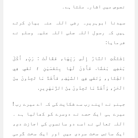
نصوص میں اشارہ ملتا ہے۔
سیدنا ابوہریرہ رضی اللہ عنہ بیان کرتے
ہیں کہ رسول اللہ صلی اللہ علیہ وسلم نے
فرمایا:
اِشْتَكَتِ النَّارُ إِلَى رَبِّهَا، فَقَالَتْ : رَبِّ، أَكَلَ
بَعْضِي بَعْضًا. فَأَذِنَ لَهَا بِنَفَسَيْنِ ؛ نَفَسٍ فِي
الشِّتَاءِ، وَنَفَسٍ فِي الصَّيْفِ، فَأَشَدُّ مَا تَجِدُونَ مِنَ
الْحَرِّ، وَأَشَدُّ مَا تَجِدُونَ مِنَ الزَّمْهَرِيرِ.
جہنم نے اپنے رب سے شکایت کی کہ اے میرے رب !
میرے ہی ایک حصے نے دوسرے کو کھالیا ہے ۔
اللہ تعالی نے اسے دو سانسوں کی اجازت دی،
ایک سانس سخت سردی میں اور ایک سخت گرمی