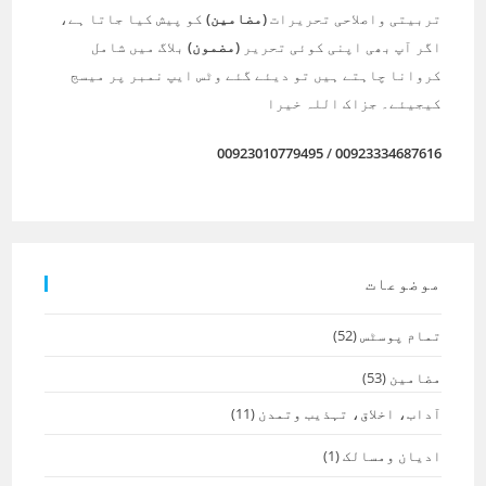
تربیتی واصلاحی تحریرات
(مضامین)
کو پیش کیا جاتا ہے،
اگر آپ بھی اپنی کوئی تحریر
(مضمون)
بلاگ میں شامل
کروانا چاہتے ہیں تو دیئے گئے وٹس ایپ نمبر پر میسج
کیجیئے۔ جزاک اللہ خیرا
00923010779495
/
00923334687616
موضوعات
تمام پوسٹس
(52)
مضامین
(53)
آداب، اخلاق، تہذیب وتمدن
(11)
ادیان ومسالک
(1)