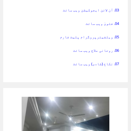
03. آن لائن ایجوکیشن ویب سائٹ
04. فتویٰ ویب سائٹ
05. ویلفیئرپروگرام پلیٹ فارم
06. روحانی علاج ویب سائٹ
07. نکاح (شادی) ویب سائٹ