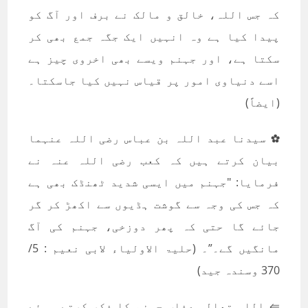
کہ جس اللہ، خالق و مالک نے برف اور آگ کو
پیدا کیا ہے وہ انہیں ایک جگہ جمع بھی کر
سکتا ہے، اور جہنم ویسے بھی اخروی چیز ہے
اسے دنیاوی امور پر قیاس نہیں کیا جاسکتا۔
(ایضاً)
✿ سیدنا عبد اللہ بن عباس رضی اللہ عنہما
بیان کرتے ہیں کہ کعب رضی اللہ عنہ نے
فرمایا: "جہنم میں ایسی شدید ٹھنڈک بھی ہے
کہ جس کی وجہ سے گوشت ہڈیوں سے اکھڑ کر گر
جائے گا حتی کہ پھر دوزخی، جہنم کی آگ
مانگیں گے۔”۔ (حلیۃ الاولیاء لابی نعیم : 5/
370 وسندہ جید)
⇚ اللہ تعالی عذاب جہنم کا ذکر کرتے ہوئے