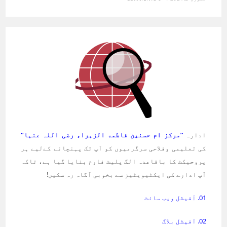
ادارہ
’’مرکز ام حسنین فاطمۃ الزہراء رضی اللہ عنہا‘‘
کی تعلیمی وفلاحی سرگرمیوں کو آپ تک پہنچانے کےلیے ہر
پروجیکٹ کا باقاعدہ الگ پلیٹ فارم بنایا گیا ہے، تاکہ
آپ ادارے کی ایکٹیویٹیز سے بخوبی آگاہ رہ سکیں!
01. آفیشل ویب سائٹ
02. آفیشل بلاگ