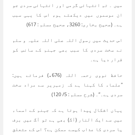
میں ۔ تم انتہائی گرمی اور انتہائی سردی جو
ان موسموں میں دیکھتے ہو، اس کا یہی سبب
ہے۔ (صحیح بخاری: 3260، صحیح مسلم : 617)
اس حدیث میں رسول اللہ صلی اللہ علیہ و سلم
نے سخت سردی کا سبب بھی جہنم کے سانس کو
قرار دیا ہے۔
حافظ نووی رحمہ اللہ (676ھ) فرماتے ہیں:
"علماء کا کہنا ہے کہ زمہریر سے مراد سخت
سردی ہے۔”۔ (شرح مسلم : 5/ 120)
یہاں اشکال پیدا ہوتا ہے کہ جہنم کے اسماء
میں سے ایک النار (آگ) بھی ہے تو آگ میں برف
یا سردی کا عذاب کیسے ممکن ہے؟ اس کے متعلق