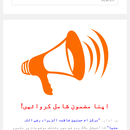
اپنا مضمون شامل کروائیں!
یہ ادارہ
’’مرکز ام حسنین فاطمۃ الزہراء رضی اللہ
عنہا‘‘
کا آفیشل بلاگ ہے، جس میں مختلف موضوعات پر علمی،