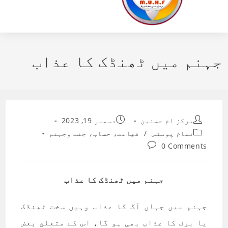
جہنم میں ٹھنڈک کا عذاب
Post
Post
مرکز ام حسنین
دسمبر 19, 2023
published:
author:
Post
تمام پوسٹس
/
قیامت، حساب، جنت وجہنم
category:
Post
0 Comments
comments:
جہنم میں ٹھنڈک کا عذاب
جہنم میں جہاں آگ کا عذاب وہیں سخت ٹھنڈک
یا برف کا عذاب بھی ہو گا، اس کے متعلق بعض