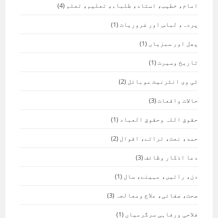
امام، خطیب، استاد، طلباء، تعلیم، تعلم
(4)
پردہ، لباس اور ضروریات
(1)
پھل اور سبزیاں
(1)
تاریخ وسیرت
(1)
ٹی وی انٹرنیٹ موبائل
(2)
حالات واقعات
(3)
حقوق اللہ وحقوق العباد
(1)
حمد، نعت، تراتے، اقوال
(2)
دعا اذکار وظائف
(3)
دن، راتیں، مہینے، سال
(1)
صحت، صفائی، علاج ومعالجہ
(3)
فلاحی ورفاہی سرگرمیاں
(1)