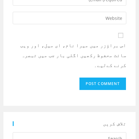
or
your
username
email
Enter
to
address
your
comment
to
website
comment
URL
اس براؤزر میں میرا نام، ای میل، اور ویب
(optional)
سائٹ محفوظ رکھیں اگلی بار جب میں تبصرہ
کرنے کےلیے۔
تلاش کریں