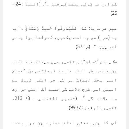
گے اور نہ کوئی پینے کی چیز ۔”۔ (النبأ : 24 –
25)
نیز فرمایا: هَذَا فَلْيَذُوقُوهُ حَمِيمٌ وَغَسَّاقٌ ۔ "یہ
ہے (سزا) سو وہ اسے چکھیں، کھولتا ہوا پانی
اور پیپ۔”۔ (ص : 57)
⇚ یہاں "غساق” کی تفسیر میں سیدنا عبد اللہ
بن عباس رضی اللہ عنہما فرماتے ہیں: "غساق
ایسی سخت ٹھنڈک ہو گی جو اپنی ٹھنڈ سے
انہیں اسی طرح جلائے گی جیسے آگ اپنی حرارت
سے جلائے گی۔”۔ (تفسير الثعلبي : 8/ 213،
تفسير البغوي : 7/ 99)
اس کا یہی معنی امام مجاہد بن جبر رحمہ