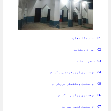
01. ادارے کا تعارف
02. اغراض ومقاصد
03. منصوبہ جات
04. ام حسنین ایجوکیشن پروگرام
05. ام حسنین ویلفیئر پروگرام
06. ام حسنین زواج پروگرام
07. ام حسنین شعبہ مساجد