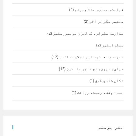
قیامت، حساب، جنت وجہنم
(2)
مختصر مگر پُر اثر
(2)
مدارس، سکولز، کالجز، یونیورسٹیز
(2)
مسکراہٹیں
(2)
معیشت، معاشرت اور اصلاح معاشرہ
(12)
میاں، بیوی، بچے اور والدین
(13)
نکاح شادی طلاق
(1)
ہبہ، وقف، وصیت، وراثت
(1)
نئی پوسٹس