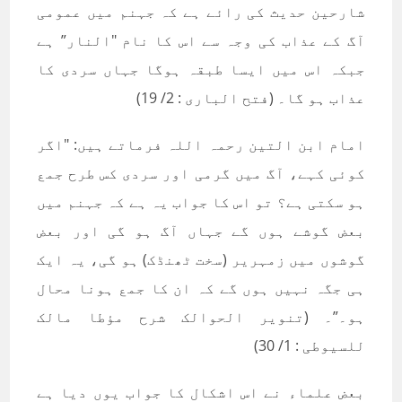
شارحین حدیث کی رائے ہے کہ جہنم میں عمومی
آگ کے عذاب کی وجہ سے اس کا نام "النار” ہے
جبکہ اس میں ایسا طبقہ ہوگا جہاں سردی کا
عذاب ہو گا۔ (فتح الباری : 2/ 19)
امام ابن التين رحمہ اللہ فرماتے ہیں: "اگر
کوئی کہے، آگ میں گرمی اور سردی کس طرح جمع
ہو سکتی ہے؟ تو اس کا جواب یہ ہے کہ جہنم میں
بعض گوشے ہوں گے جہاں آگ ہو گی اور بعض
گوشوں میں زمہریر (سخت ٹھنڈک) ہو گی، یہ ایک
ہی جگہ نہیں ہوں گے کہ ان کا جمع ہونا محال
ہو۔”۔ (تنویر الحوالک شرح مؤطا مالک
للسیوطی : 1/ 30)
بعض علماء نے اس اشکال کا جواب یوں دیا ہے