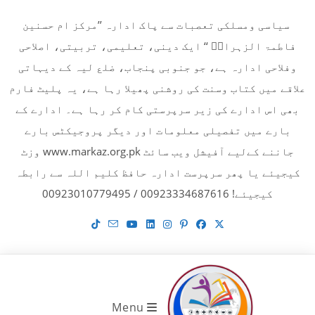
Ski
سیاسی ومسلکی تعصبات سے پاک ادارہ ’’مرکز ام حسنین
t
فاطمۃ الزہراءؓ ‘‘ ایک دینی، تعلیمی، تربیتی، اصلاحی
conten
وفلاحی ادارہ ہے، جو جنوبی پنجاب، ضلع لیہ کے دیہاتی
علاقے میں کتاب وسنت کی روشنی پھیلا رہا ہے، یہ پلیٹ فارم
بھی اس ادارے کی زیر سرپرستی کام کر رہا ہے۔ ادارے کے
بارے میں تفصیلی معلومات اور دیگر پروجیکٹس بارے
جاننے کےلیے آفیشل ویب سائٹ www.markaz.org.pk وزٹ
کیجیئے یا پھر سرپرست ادارہ حافظ کلیم اللہ سے رابطہ
کیجیئے! 00923334687616 / 00923010779495
Menu