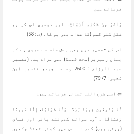
فرماتے ہیں:
وَآخَرُ مِنْ شَكْلِهِ أَزْوَاجٌ۔ اور دوسری اس کی ہم
شکل کئی قسم (کا عذاب بھی ہو گا۔ (ص : 58)
اس کی تفسیر میں بھی بعض سلف سے مروی ہے کہ
یہاں زمہریر (سخت ٹھنڈ) بھی مراد ہے۔ (تفسیر
عبد الرزاق : 2600 وسندہ جید، تفسير ابن
کثیر : 7/ 79)
⇚ اسی طرح اللہ تعالی فرماتے ہیں:
لَا يَذُوقُونَ فِيهَا بَرْدًا وَلَا شَرَابًا. إِلَّا حَمِيمًا
وَغَسَّاقًا ۔ "وہ سوائے کھولتے پانی اور غساق
(بہتی پیپ) کے، نہ اس میں کوئی ٹھنڈ چکھیں