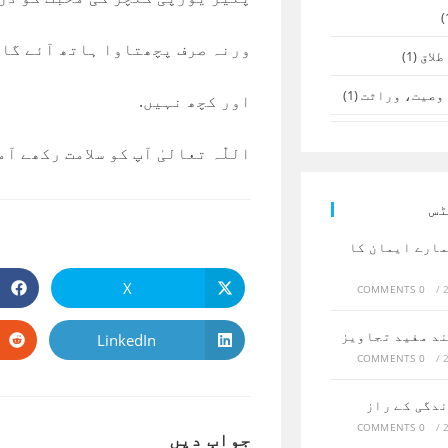
ورنہ صرف پچھتاوا ہاتھ آئے گا
طلاق
(1)
وصیت، وراثت
(1)
اور کچھ نہیں.
اللّٰہ تعالیٰ آپ کو سلامت رکھے 
ٹس
مارے ایمان کا
X
0 COMMENTS
/
Opens
in
a
new
ند مفید تجاویز
LinkedIn
Opens
window
in
0 COMMENTS
/
a
new
window
ندگی کے راز
0 COMMENTS
/
جواب دیں