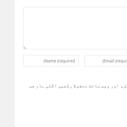
Enter
your
name
or
ad
ل، اور ویب سائٹ محفوظ رکھیں اگلی بار جب
username
to
co
comment