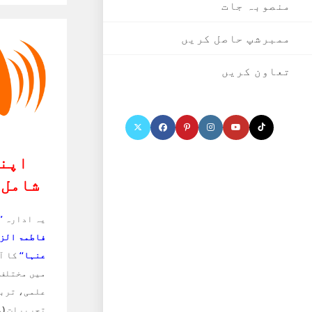
منصوبہ جات
ممبرشپ حاصل کریں
تعاون کریں
اپنا
شامل 
یہ ادارہ
’
فاطمۃ الز
عنہا‘‘
کا آف
میں مختلف 
علمی، تربی
تحریرات
(