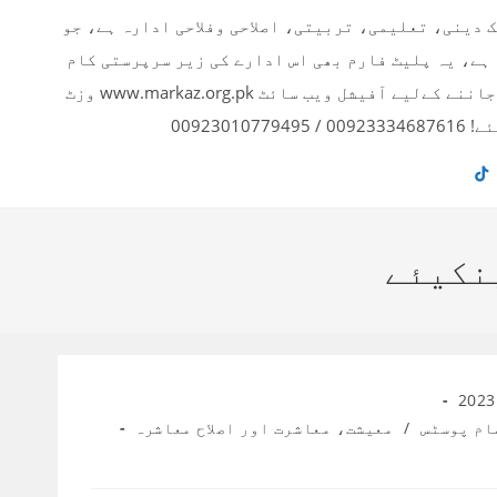
ک دینی، تعلیمی، تربیتی، اصلاحی وفلاحی ادارہ ہے، جو
 ہے، یہ پلیٹ فارم بھی اس ادارے کی زیر سرپرستی کام
کر رہا ہے۔ ادارے کے بارے میں تفصیلی معلومات اور دیگر پروجیکٹس بارے جاننے کےلیے آفیشل ویب سائٹ www.markaz.org.pk وزٹ
00923
نکیئے
ام پوسٹس
/
معیشت، معاشرت اور اصلاح معاشرہ