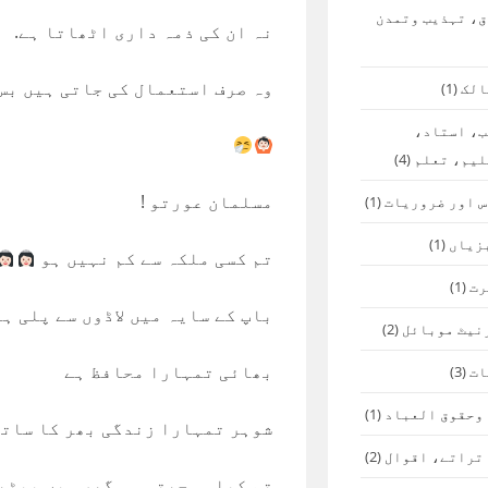
ق، تہذیب وتمدن
نہ ان کی ذمہ داری اٹھاتا ہے.
وہ صرف استعمال کی جاتی ہیں بس
الک
(1)
ب، استاد،
لیم، تعلم
(4)
مسلمان عورتو !
س اور ضروریات
(1)
زیاں
(1)
تم کسی ملکہ سے کم نہیں ہو
رت
(1)
باپ کے سایہ میں لاڈوں سے پلی ہو
نیٹ موبائل
(2)
بھائی تمہارا محافظ ہے
ات
(3)
 وحقوق العباد
(1)
شوہر تمہارا زندگی بھر کا ساتھ
 تراتے، اقوال
(2)
تم کیا سمجھتی ہو گھر میں بیٹھ 