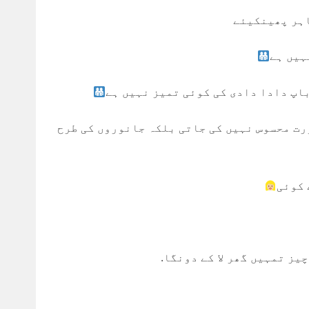
اہر پھینکیئے
ہیں ہے
باپ دادا دادی کی کوئی تمیز نہیں ہے
رت محسوس نہیں کی جاتی بلکہ جانوروں کی طرح
 کوئی
یز تمہیں گھر لا کے دونگا.