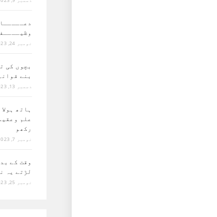
دسمبر 9, 2023
دعـــــا 
وظیــــف
نومبر 24, 2023
بچوں کی ت
بنے قوانی
دسمبر 13, 2023
ہاتھ ہولا 
علم وعقید
رکھو
نومبر 7, 2023
وقت کے بد
لڑتے یہ ن
نومبر 25, 2023