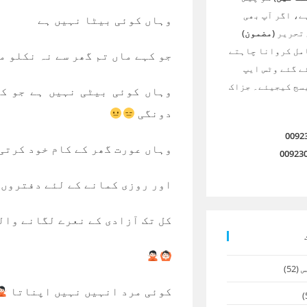
ے، اگر آپ بھی
وہاں کوئی بیٹا نہیں ہے
 تحریر
(مضمون)
امل کروانا چاہتے
جو کہے ماں تم گھر سے نہ نکلو م
ے گئے وٹس ایپ
سج کیجیئے۔ جزاک
وہاں کوئی بیٹی نہیں ہے جو کہ
دونگی
0092
وہاں عورت گھر کے کام خود کرتی
00923
اور روزی کمانے کے لئے دفتروں 
کل تک آزادی کے نعرے لگانے والی
س
(52)
کوئی مرد انہیں نہیں اپناتا