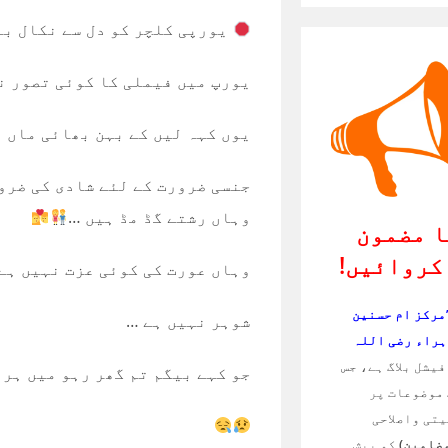
یورپی کلچر کو دل سے نکال ب
یورپ میں فیملی کا کوئی تصور ن
یوں کہہ لیں کے بہن بھائی ماں 
جنسی ضرورت کے لئے شادی کی ضرو
وہاں رشتے گڈ مڈ ہیں …
 مضمون
کروائیں!
وہاں عورت کی کوئی عزت نہیں ہے
’مرکز ام حسنین
شوہر نہیں ہے …
ہراء رضی اللہ
یشل بلاگ ہے، جس
جو کہے بیگم تم گھر رہو میں ہر چ
موضوعات پر
تی واصلاحی
مضامین)
کو پیش