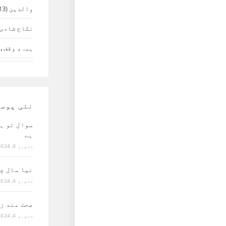
والدین
(13)
نکاح شادی 
ہبہ، وقف، 
نئی پوس
سوال تو ہ
ہے
جنوری 4, 2024
نیا سال چ
جنوری 4, 2024
صحت مند ز
جنوری 4, 2024