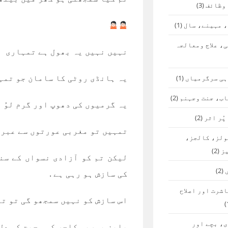
 وظائف
(3)
 مہینے، سال
(1)
، علاج ومعالجہ
نہیں نہیں یہ بھول ہے تمہاری
یہ ہانڈی روٹی کا سامان جو تمہ
ہی سرگرمیاں
(1)
اب، جنت وجہنم
(2)
یہ گرمیوں کی دھوپ اور گرم لوُ و
پُر اثر
(2)
تمہیں تو مغربی عورتوں سے عبرت
ولز، کالجز،
ز
(2)
لیکن تم کو آزادی نسواں کے سن
(2)
کی سازش ہو رہی ہے .
شرت اور اصلاح
اس سازش کو نہیں سمجھو گی تو تم 
، بچے اور
پلیز یورپی کلچر کی محبت کو دل