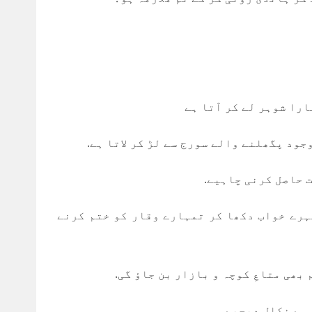
ارا شوہر لے کر آتا ہے
جود پگھلنے والے سورج سے لڑ کر لاتا ہے.
 حاصل کرنی چاہیے.
ہرے خواب دکھا کر تمہارے وقار کو ختم کرنے
بھی متاعِ کوچہ و بازار بن جاؤ گی.
 سے نکال دیجیے