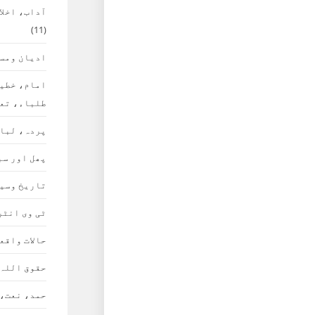
آداب، اخلا
(11)
ادیان ومس
امام، خطی
طلباء، تع
پردہ، لبا
پھل اور سب
تاریخ وسی
ٹی وی انٹر
حالات واقع
حقوق اللہ
حمد، نعت،