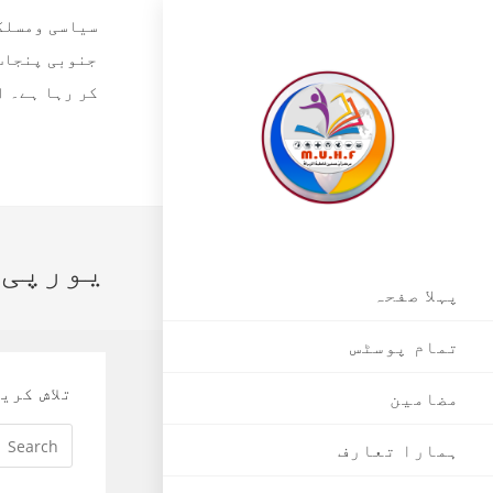
Skip
سیاسی ومسلکی
to
جنوبی پنجاب،
content
یورپی 
پہلا صفحہ
تمام پوسٹس
تلاش کری
مضامین
ہمارا تعارف