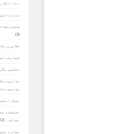
دعا اذکار
دن، راتیں،
صحت، صفائی
(3)
فلاحی ورفا
قیامت، حس
مختصر مگر 
مدارس، سک
یونیورسٹی
مسکراہٹیں
معیشت، معا
معاشرہ
(12)
میاں، بیوی