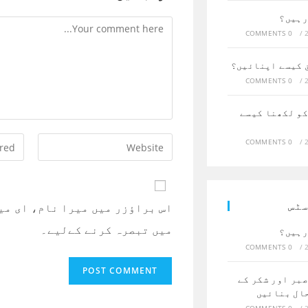
رہیں؟
Comment
0 COMMENTS
/
ق کیسے اپنائیں؟
0 COMMENTS
/
کو لکھنا کیسے
Enter
Enter
0 COMMENTS
/
your
your
email
website
dress
URL
سٹس
اس براؤزر میں میرا نام، ای می
to
(optional)
میں تبصرہ کرنے کےلیے۔
رہیں؟
mment
0 COMMENTS
/
صبر اور شکر کے
ال بنائیں