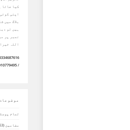
کیا جاتا ہ
اپنی کوئی
بلاگ میں ش
ہیں تو دیئ
نمبر پر می
اللہ خیرا
3334687616
010779495
/
موضوعات
تمام پوسٹ
مضامین
(53)