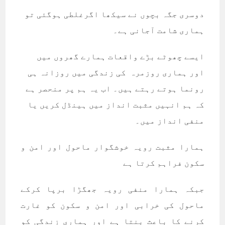
دوسری جگہ بچوں نے سیکھا اگرغلطی ہوگئی تو
ہماری شامت آجانی ہے۔
ایسے چھوٹے بڑے واقعات ہمارے گھروں میں
اور ہماری روزمرہ کی زندگی میں روزانہ ہی
رونما ہوتے رہتے ہیں۔ اب یہ ہم پر منحصر ہے
کہ ہم انہیں مثبت انداز میں ہینڈل کریں یا
منفی انداز میں۔
ہمارا مثبت رویہ خوشگوار ماحول اور امن و
سکون فراہم کرتا ہے
جبکہ ہمارا منفی رویہ جھگڑا برپا کرکے
ماحول کی خرابی اور امن و سکون کو غارت
کرنے کا باعث بنتا ہے اور ہماری زندگی کو