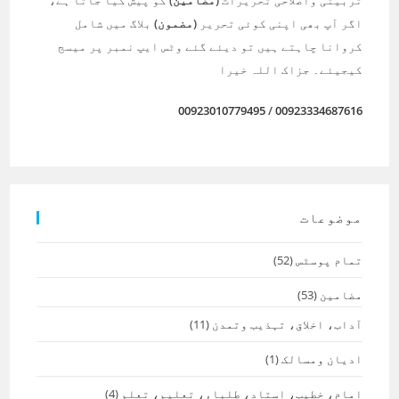
تربیتی واصلاحی تحریرات
(مضامین)
کو پیش کیا جاتا ہے،
اگر آپ بھی اپنی کوئی تحریر
(مضمون)
بلاگ میں شامل
کروانا چاہتے ہیں تو دیئے گئے وٹس ایپ نمبر پر میسج
کیجیئے۔ جزاک اللہ خیرا
00923010779495
/
00923334687616
موضوعات
تمام پوسٹس
(52)
مضامین
(53)
آداب، اخلاق، تہذیب وتمدن
(11)
ادیان ومسالک
(1)
امام، خطیب، استاد، طلباء، تعلیم، تعلم
(4)