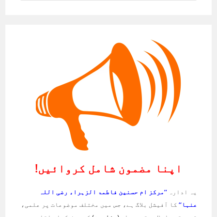
اپنا مضمون شامل کروائیں!
یہ ادارہ
’’مرکز ام حسنین فاطمۃ الزہراء رضی اللہ
عنہا‘‘
کا آفیشل بلاگ ہے، جس میں مختلف موضوعات پر علمی،