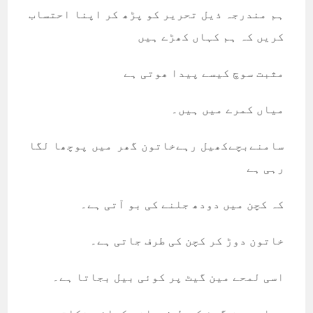
ہم مندرجہ ذیل تحریر کو پڑھ کر اپنا احتساب
کریں کہ ہم کہاں کھڑے ہیں
مثبت سوچ کیسے پیدا ھوتی ہے
میاں کمرے میں ہیں۔
سامنےبچےکھیل رہےخاتون گھر میں پوچھا لگا
رہی ہے
کہ کچن میں دودھ جلنے کی بو آتی ہے۔
خاتون دوڑ کر کچن کی طرف جاتی ہے۔
اسی لمحے مین گیٹ پر کوئی بیل بجاتا ہے۔