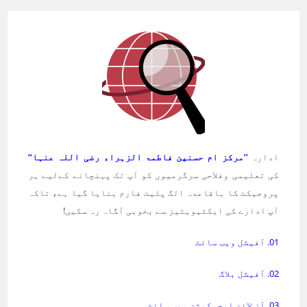
ادارہ
’’مرکز ام حسنین فاطمۃ الزہراء رضی اللہ عنہا‘‘
کی تعلیمی وفلاحی سرگرمیوں کو آپ تک پہنچانے کےلیے ہر
پروجیکٹ کا باقاعدہ الگ پلیٹ فارم بنایا گیا ہے، تاکہ
آپ ادارے کی ایکٹیویٹیز سے بخوبی آگاہ رہ سکیں!
01. آفیشل ویب سائٹ
02. آفیشل بلاگ
03. آن لائن ایجوکیشن ویب سائٹ