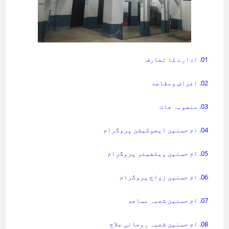
01. ادارے کا تعارف
02. اغراض ومقاصد
03. منصوبہ جات
04. ام حسنین ایجوکیشن پروگرام
05. ام حسنین ویلفیئر پروگرام
06. ام حسنین زواج پروگرام
07. ام حسنین شعبہ مساجد
08. ام حسنین شعبہ روحانی علاج