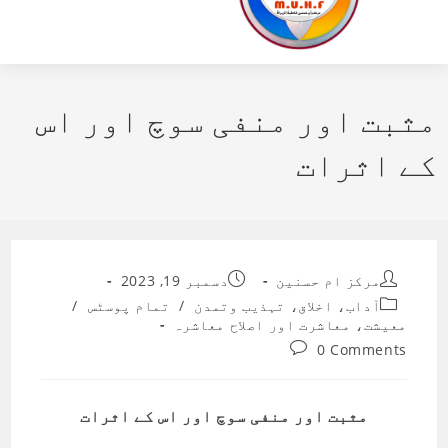
مثبت اور منفی سوچ اور اس
کے اثرات
Post
Post
مرکز ام حسنین
دسمبر 19, 2023
published:
author:
Post
آداب، اخلاق، تہذیب وتمدن
/
تمام پوسٹس
/
category:
معیشت، معاشرت اور اصلاح معاشرہ
Post
0 Comments
comments:
مثبت اور منفی سوچ اور اس کے اثرات