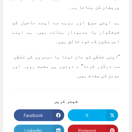
پریشان کن بناتا ہے۔
ہم اپنی سوچ اور رویے سے اپنے ماحول کو
خوشگوار یا بدبودار بناتے ہیں۔ ہم اپنے
امن سکون کے خود خالق ہیں۔
’’اپنی غلطی کو مان لینا یا دوسروں کی غلطی
سے درگزر کرنا‘‘ ، دونوں ہی مثبت رویہ اور
مومن کی صفات ہیں۔
SHARE
شیئر کریں
THIS
CONTENT
Facebook
X
Opens
Opens
in
in
a
a
new
new
LinkedIn
Pinterest