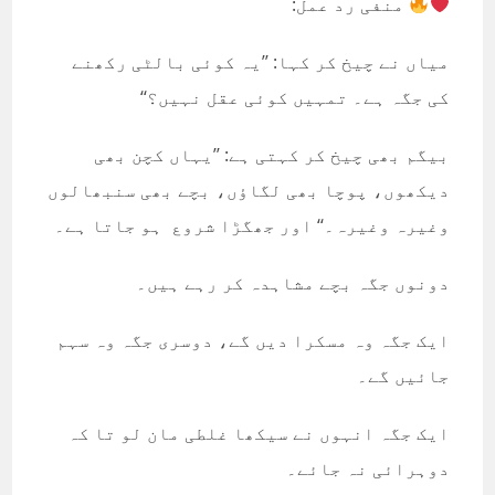
منفی رد عمل:
میاں نے چیخ کر کہا: ’’یہ کوئی بالٹی رکھنے
کی جگہ ہے۔ تمہیں کوئی عقل نہیں؟‘‘
بیگم بھی چیخ کر کہتی ہے: ’’یہاں کچن بھی
دیکھوں، پوچا بھی لگاؤں، بچے بھی سنبھالوں
وغیرہ وغیرہ۔‘‘ اور جھگڑا شروع ہو جاتا ہے۔
دونوں جگہ بچے مشاہدہ کر رہے ہیں۔
ایک جگہ وہ مسکرا دیں گے، دوسری جگہ وہ سہم
جائیں گے۔
ایک جگہ انہوں نے سیکھا غلطی مان لو تا کہ
دوہرائی نہ جائے۔