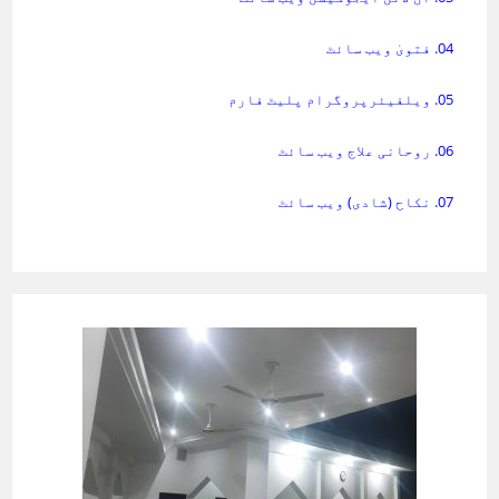
04. فتویٰ ویب سائٹ
05. ویلفیئرپروگرام پلیٹ فارم
06. روحانی علاج ویب سائٹ
07. نکاح (شادی) ویب سائٹ