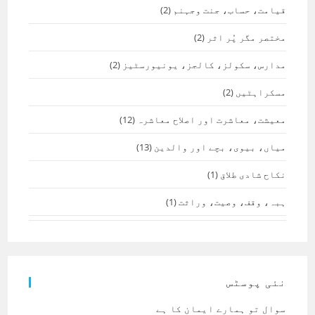
قیامت، حساب، جنت وجہنم
(2)
مختصر مگر پُر اثر
(2)
مدارس، سکولز، کالجز، یونیورسٹیز
(2)
مسکراہٹیں
(2)
معیشت، معاشرت اور اصلاح معاشرہ
(12)
میاں، بیوی، بچے اور والدین
(13)
نکاح شادی طلاق
(1)
ہبہ، وقف، وصیت، وراثت
(1)
نئی پوسٹس
سوال تو ہمارے ایمان کا ہے