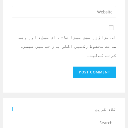
your
username
email
Enter
to
address
your
comment
to
website
comment
URL
اس براؤزر میں میرا نام، ای میل، اور ویب
(optional)
سائٹ محفوظ رکھیں اگلی بار جب میں تبصرہ
کرنے کےلیے۔
تلاش کریں