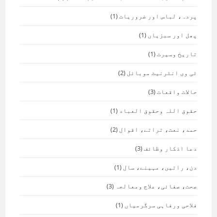
پردہ، لباس اور ضروریات
(1)
پھل اور سبزیاں
(1)
تاریخ وسیرت
(1)
ٹی وی انٹرنیٹ موبائل
(2)
حالات واقعات
(3)
حقوق اللہ وحقوق العباد
(1)
حمد، نعت، تراتے، اقوال
(2)
دعا اذکار وظائف
(3)
دن، راتیں، مہینے، سال
(1)
صحت، صفائی، علاج ومعالجہ
(3)
فلاحی ورفاہی سرگرمیاں
(1)