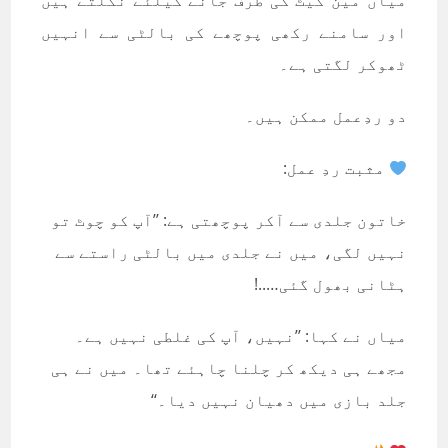
میاں مین گیٹ کی طرف جانے کیلئے نکلتے ہیں
اور سامنے رکھی پوچھے کی بالٹی سے انہیں
ٹھوکر لگتی ہے۔
دو ردِعمل ممکن ہیں۔
مثبت ردِ عمل:
خاتون جلدی سے آکر پوچھتی ہے: ’’آپ کو چوٹ تو
نہیں لگی، میں نے جلدی میں بالٹی راستے سے
ہٹانی بھول گئی…..!
میاں نے کہا: ’’نہیں، آپ کی غلطی نہیں ہے۔
مجھے ہی دیکھ کر چلنا چاہئے تھا۔ میں نے ہی
جلد بازی میں دھیان نہیں دیا۔‘‘