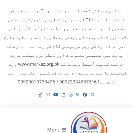
Ski
سیاسی ومسلکی تعصبات سے پاک ادارہ ’’مرکز ام حسنین
t
فاطمۃ الزہراءؓ ‘‘ ایک دینی، تعلیمی، تربیتی، اصلاحی
conten
وفلاحی ادارہ ہے، جو جنوبی پنجاب، ضلع لیہ کے دیہاتی
علاقے میں کتاب وسنت کی روشنی پھیلا رہا ہے، یہ پلیٹ فارم
بھی اس ادارے کی زیر سرپرستی کام کر رہا ہے۔ ادارے کے
بارے میں تفصیلی معلومات اور دیگر پروجیکٹس بارے
جاننے کےلیے آفیشل ویب سائٹ www.markaz.org.pk وزٹ
کیجیئے یا پھر سرپرست ادارہ حافظ کلیم اللہ سے رابطہ
کیجیئے! 00923334687616 / 00923010779495
Menu