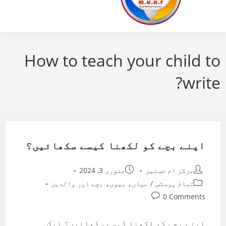
How to teach your child to
write?
اپنے بچے کو لکھنا کیسے سکھائیں؟
Post
Post
مرکز ام حسنین
جنوری 3, 2024
published:
author:
Post
تمام پوسٹس
/
میاں، بیوی، بچے اور والدین
category:
Post
0 Comments
comments:
اپنے بچے کو لکھنا کیسے سکھائیں؟ ایک