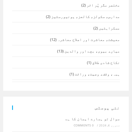
مختصر مگر پُر اثر
(2)
مدارس، سکولز، کالجز، یونیورسٹیز
(2)
مسکراہٹیں
(2)
معیشت، معاشرت اور اصلاح معاشرہ
(12)
میاں، بیوی، بچے اور والدین
(13)
نکاح شادی طلاق
(1)
ہبہ، وقف، وصیت، وراثت
(1)
نئی پوسٹس
سوال تو ہمارے ایمان کا ہے
جنوری 4, 2024
/
0 COMMENTS