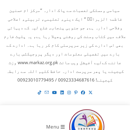
Ski
سیاسی ومسلکی تعصبات سے پاک ادارہ ’’مرکز ام حسنین
t
فاطمۃ الزہراءؓ ‘‘ ایک دینی، تعلیمی، تربیتی، اصلاحی
conten
وفلاحی ادارہ ہے، جو جنوبی پنجاب، ضلع لیہ کے دیہاتی
علاقے میں کتاب وسنت کی روشنی پھیلا رہا ہے، یہ پلیٹ فارم
بھی اس ادارے کی زیر سرپرستی کام کر رہا ہے۔ ادارے کے
بارے میں تفصیلی معلومات اور دیگر پروجیکٹس بارے
جاننے کےلیے آفیشل ویب سائٹ www.markaz.org.pk وزٹ
کیجیئے یا پھر سرپرست ادارہ حافظ کلیم اللہ سے رابطہ
کیجیئے! 00923334687616 / 00923010779495
Menu