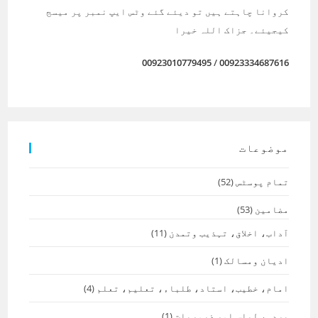
کروانا چاہتے ہیں تو دیئے گئے وٹس ایپ نمبر پر میسج
کیجیئے۔ جزاک اللہ خیرا
00923010779495
/
00923334687616
موضوعات
تمام پوسٹس
(52)
مضامین
(53)
آداب، اخلاق، تہذیب وتمدن
(11)
ادیان ومسالک
(1)
امام، خطیب، استاد، طلباء، تعلیم، تعلم
(4)
پردہ، لباس اور ضروریات
(1)