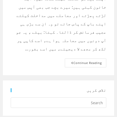
خاتون کہتی ہیں: میرے بچے جب بھی آپس میں
لڑتے بِھڑتے اور معاملے میں مداخلت کیلئے
اپنے باپ کے پاس جاتے تو وہ ان سے بڑی ہی
عجیب فرمائش کر ڈالتا۔ کہتا: بیٹے ، یہ جو
آپ دونوں میں معاملہ ہوا ہے، اسے کاپی پر
لکھ کر مجھے لا دیجیئے، میں اسے بغور…
اپنے
Continue Reading
بچے
کو
لکھنا
کیسے
سکھائیں؟
تلاش کریں