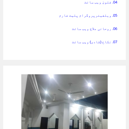
04. فتویٰ ویب سائٹ
05. ویلفیئرپروگرام پلیٹ فارم
06. روحانی علاج ویب سائٹ
07. نکاح (شادی) ویب سائٹ