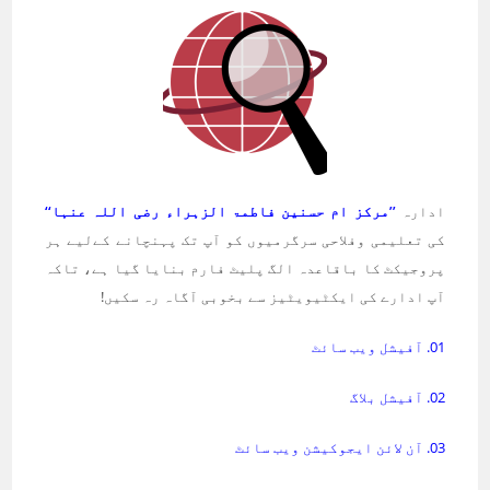
ادارہ
’’مرکز ام حسنین فاطمۃ الزہراء رضی اللہ عنہا‘‘
کی تعلیمی وفلاحی سرگرمیوں کو آپ تک پہنچانے کےلیے ہر
پروجیکٹ کا باقاعدہ الگ پلیٹ فارم بنایا گیا ہے، تاکہ
آپ ادارے کی ایکٹیویٹیز سے بخوبی آگاہ رہ سکیں!
01. آفیشل ویب سائٹ
02. آفیشل بلاگ
03. آن لائن ایجوکیشن ویب سائٹ