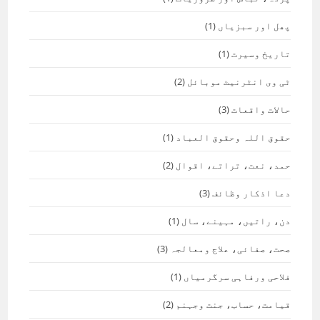
پھل اور سبزیاں
(1)
تاریخ وسیرت
(1)
ٹی وی انٹرنیٹ موبائل
(2)
حالات واقعات
(3)
حقوق اللہ وحقوق العباد
(1)
حمد، نعت، تراتے، اقوال
(2)
دعا اذکار وظائف
(3)
دن، راتیں، مہینے، سال
(1)
صحت، صفائی، علاج ومعالجہ
(3)
فلاحی ورفاہی سرگرمیاں
(1)
قیامت، حساب، جنت وجہنم
(2)