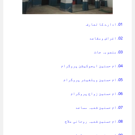
01. ادارے کا تعارف
02. اغراض ومقاصد
03. منصوبہ جات
04. ام حسنین ایجوکیشن پروگرام
05. ام حسنین ویلفیئر پروگرام
06. ام حسنین زواج پروگرام
07. ام حسنین شعبہ مساجد
08. ام حسنین شعبہ روحانی علاج