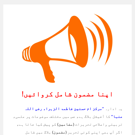
اپنا مضمون شامل کروائیں!
یہ ادارہ
’’مرکز ام حسنین فاطمۃ الزہراء رضی اللہ
عنہا‘‘
کا آفیشل بلاگ ہے، جس میں مختلف موضوعات پر علمی،
تربیتی واصلاحی تحریرات
(مضامین)
کو پیش کیا جاتا ہے،
اگر آپ بھی اپنی کوئی تحریر
(مضمون)
بلاگ میں شامل