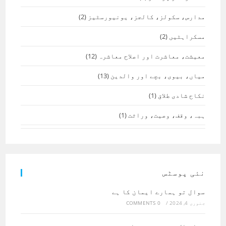
مدارس، سکولز، کالجز، یونیورسٹیز
(2)
مسکراہٹیں
(2)
معیشت، معاشرت اور اصلاح معاشرہ
(12)
میاں، بیوی، بچے اور والدین
(13)
نکاح شادی طلاق
(1)
ہبہ، وقف، وصیت، وراثت
(1)
نئی پوسٹس
سوال تو ہمارے ایمان کا ہے
جنوری 4, 2024
/
0 COMMENTS