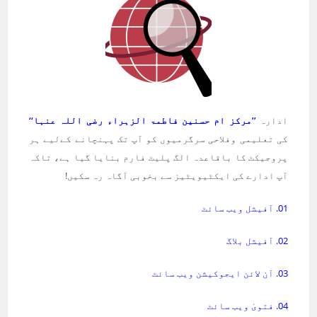
ادارہ
’’مرکز ام حسنین فاطمۃ الزہراء رضی اللہ عنہا‘‘
کی تعلیمی وفلاحی سرگرمیوں کو آپ تک پہنچانے کےلیے ہر
پروجیکٹ کا باقاعدہ الگ پلیٹ فارم بنایا گیا ہے، تاکہ
آپ ادارے کی ایکٹیویٹیز سے بخوبی آگاہ رہ سکیں!
01. آفیشل ویب سائٹ
02. آفیشل بلاگ
03. آن لائن ایجوکیشن ویب سائٹ
04. فتویٰ ویب سائٹ