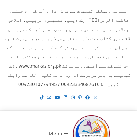
Ski
سیاسی ومسلکی تعصبات سے پاک ادارہ ’’مرکز ام حسنین
t
فاطمۃ الزہراءؓ ‘‘ ایک دینی، تعلیمی، تربیتی، اصلاحی
conten
وفلاحی ادارہ ہے، جو جنوبی پنجاب، ضلع لیہ کے دیہاتی
علاقے میں کتاب وسنت کی روشنی پھیلا رہا ہے، یہ پلیٹ فارم
بھی اس ادارے کی زیر سرپرستی کام کر رہا ہے۔ ادارے کے
بارے میں تفصیلی معلومات اور دیگر پروجیکٹس بارے
جاننے کےلیے آفیشل ویب سائٹ www.markaz.org.pk وزٹ
کیجیئے یا پھر سرپرست ادارہ حافظ کلیم اللہ سے رابطہ
کیجیئے! 00923334687616 / 00923010779495
Menu