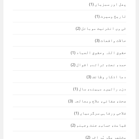
پھل اور سبزیاں
(1)
تاریخ وسیرت
(1)
ٹی وی انٹرنیٹ موبائل
(2)
حالات واقعات
(3)
حقوق اللہ وحقوق العباد
(1)
حمد، نعت، تراتے، اقوال
(2)
دعا اذکار وظائف
(3)
دن، راتیں، مہینے، سال
(1)
صحت، صفائی، علاج ومعالجہ
(3)
فلاحی ورفاہی سرگرمیاں
(1)
قیامت، حساب، جنت وجہنم
(2)
مختصر مگر پُر اثر
(2)