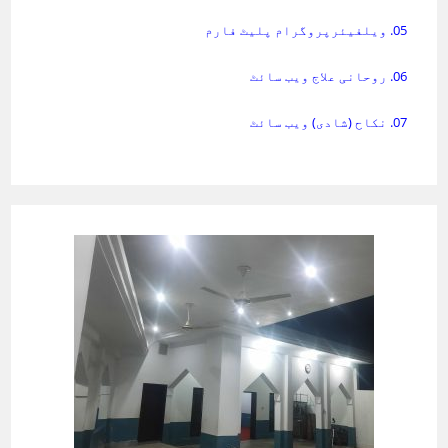
05. ویلفیئرپروگرام پلیٹ فارم
06. روحانی علاج ویب سائٹ
07. نکاح (شادی) ویب سائٹ