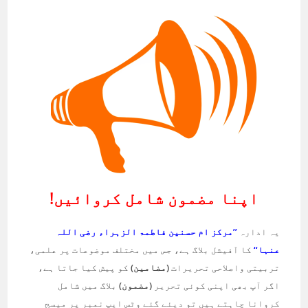
اپنا مضمون شامل کروائیں!
یہ ادارہ
’’مرکز ام حسنین فاطمۃ الزہراء رضی اللہ
عنہا‘‘
کا آفیشل بلاگ ہے، جس میں مختلف موضوعات پر علمی،
تربیتی واصلاحی تحریرات
(مضامین)
کو پیش کیا جاتا ہے،
اگر آپ بھی اپنی کوئی تحریر
(مضمون)
بلاگ میں شامل
کروانا چاہتے ہیں تو دیئے گئے وٹس ایپ نمبر پر میسج