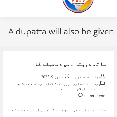
A dupatta will also be given
ساتھ دوپٹہ بھی دیجیئے گا
Post
Post
مرکز ام حسنین
دسمبر 9, 2023
published:
author:
Post
پردہ، لباس اور ضروریات
/
تمام پوسٹس
/
معیشت،
category:
معاشرت اور اصلاح معاشرہ
Post
0 Comments
comments:
ساتھ دوپٹہ بھی دیجیئے گا میں اپنی دوست کے