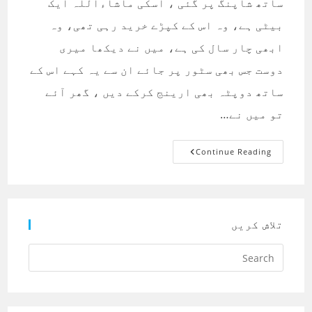
ساتھ شاپنگ پر گئی ، اسکی ماشاءاللہ ایک
بیٹی ہے، وہ اس کے کپڑے خرید رہی تھی، وہ
ابھی چار سال کی ہے، میں نے دیکھا میری
دوست جس بھی سٹور پر جائے ان سے یہ کہے اس کے
ساتھ دوپٹہ بھی ارینج کرکے دیں ، گھر آئے
تو میں نے…
ساتھ
Continue Reading
دوپٹہ
بھی
دیجیئے
گا
تلاش کریں