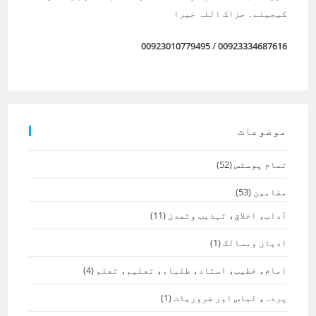
کیجیئے۔ جزاک اللہ خیرا
00923010779495
/
00923334687616
موضوعات
تمام پوسٹس
(52)
مضامین
(53)
آداب، اخلاق، تہذیب وتمدن
(11)
ادیان ومسالک
(1)
امام، خطیب، استاد، طلباء، تعلیم، تعلم
(4)
پردہ، لباس اور ضروریات
(1)