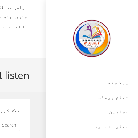
Skip
سیاسی ومسلکی
to
جنوبی پنجاب،
content
 listen
پہلا صفحہ
تمام پوسٹس
تلاش کری
مضامین
ہمارا تعارف