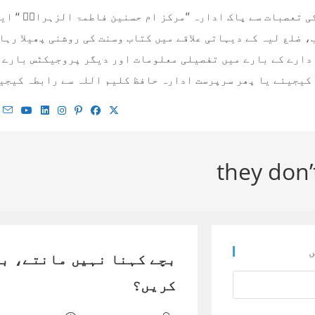
 تعصبات سے پاک ادارہ ’’مرکز ام حسنین فاطمۃ الزہراءؓ ‘‘ ای
 ضلع لیہ کے دیہاتی علاقے میں کتاب وسنت کی روشنی پھیلا رہا
کیجیئے یا پھر سرپرست ادارہ حافظ کلیم اللہ سے رابطہ کیجیئے! 00923334687616 / 010779495
they don’t
ں
بچے کہنا نہیں مانتے، با
کریں؟