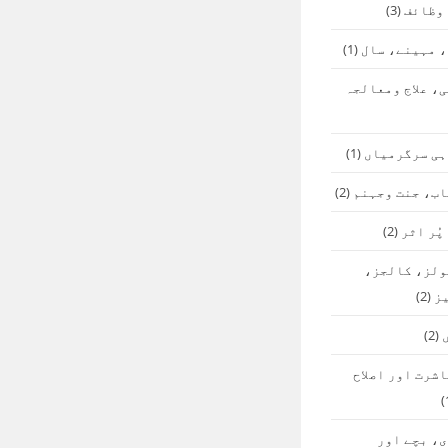
 وظائف
(3)
 مہینے، سال
(1)
، علاج ومعالجہ
ہی سرگرمیاں
(1)
اب، جنت وجہنم
(2)
پُر اثر
(2)
ولز، کالجز،
ز
(2)
(2)
شرت اور اصلاح
، بچے اور