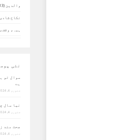
والدین
(13)
نکاح شادی 
ہبہ، وقف، 
نئی پوس
سوال تو ہ
ہے
جنوری 4, 2024
نیا سال چ
جنوری 4, 2024
صحت مند ز
جنوری 4, 2024