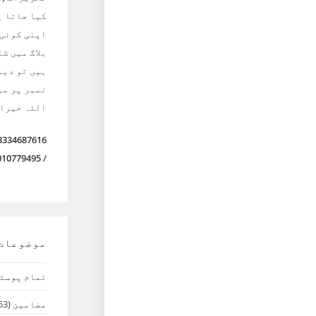
کیا جاتا ہ
اپنی کوئی
بلاگ میں ش
ہیں تو دیئ
نمبر پر می
اللہ خیرا
3334687616
010779495
/
موضوعات
تمام پوسٹ
مضامین
(53)