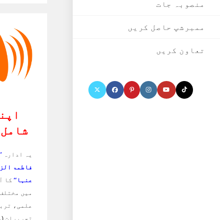
منصوبہ جات
ممبرشپ حاصل کریں
تعاون کریں
اپنا
شامل 
یہ ادارہ
’
فاطمۃ الز
عنہا‘‘
کا آف
میں مختلف 
علمی، تربی
تحریرات
(