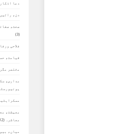
دعا اذکار
دن، راتیں،
صحت، صفائی
(3)
فلاحی ورفا
قیامت، حس
مختصر مگر 
مدارس، سک
یونیورسٹی
مسکراہٹیں
معیشت، معا
معاشرہ
(12)
میاں، بیوی