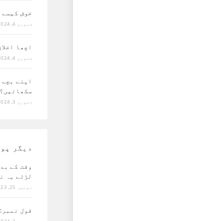
خوش کیسے 
جنوری 4, 2024
اچھا اخلا
جنوری 4, 2024
اپنے بچے 
سکھائیں؟
جنوری 3, 2024
دیگر پو
وقت کے بد
لڑتے یہ ن
نومبر 25, 2023
قول نمبر: 01