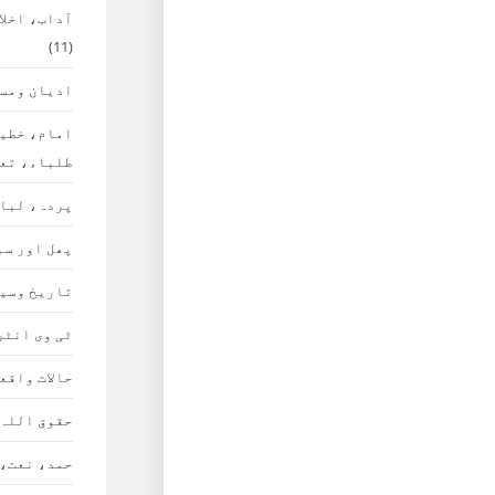
آداب، اخلا
(11)
ادیان ومس
امام، خطی
طلباء، تع
پردہ، لبا
پھل اور سب
تاریخ وسی
ٹی وی انٹر
حالات واقع
حقوق اللہ
حمد، نعت،