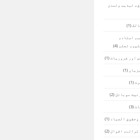
ق، تہذیب وتمدن
الک
(1)
ب، استاد،
لیم، تعلم
(4)
س اور ضروریات
(1)
زیاں
(1)
رت
(1)
نیٹ موبائل
(2)
ات
(3)
 وحقوق العباد
(1)
 تراتے، اقوال
(2)