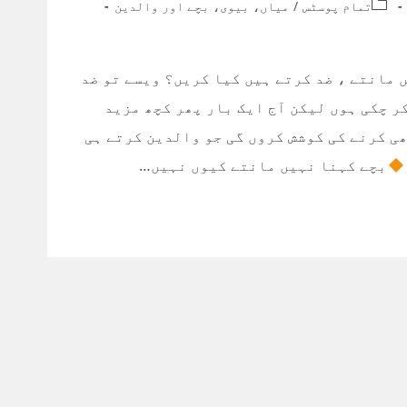
Post
تمام پوسٹس
/
میاں، بیوی، بچے اور والدین
category:
 مانتے ، ضد کرتے ہیں کیا کریں؟ ویسے تو ضد
ر چکی ہوں لیکن آج ایک بار پھر کچھ مزید
ی کرنے کی کوشش کروں گی جو والدین کرتے ہی
بچے کہنا نہیں مانتے کیوں نہیں…