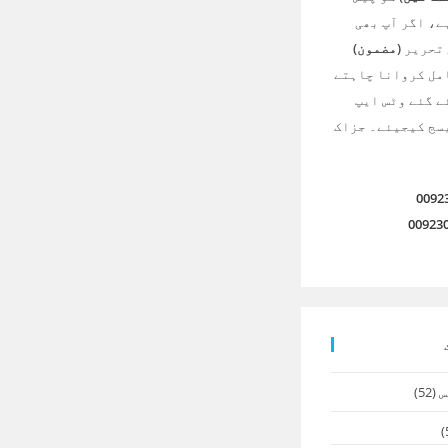
ے، اگر آپ بھی
 تحریر
(مضمون)
امل کروانا چاہتے
ے گئے وٹس ایپ
سج کیجیئے۔ جزاک
0092
00923
س
(52)