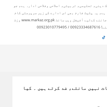
ک دینی، تعلیمی، تربیتی، اصلاحی وفلاحی ادارہ ہے، جو
 ہے، یہ پلیٹ فارم بھی اس ادارے کی زیر سرپرستی کام
کر رہا ہے۔ ادارے کے بارے میں تفصیلی معلومات اور دیگر پروجیکٹس بارے جاننے کےلیے آفیشل ویب سائٹ www.markaz.org.pk وزٹ
00923
ت نہیں مانتے، ضد کرتے ہیں ۔ کیا