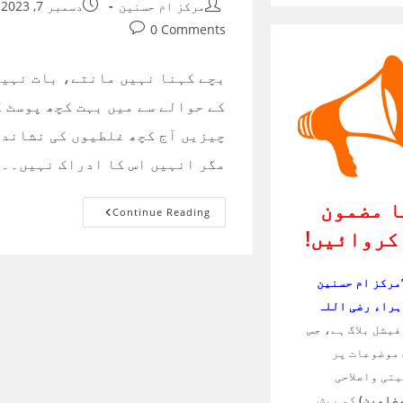
Post
Post
مرکز ام حسنین
دسمبر 7, 2023
published:
author:
Post
0 Comments
comments:
بچے کہنا نہیں مانتے، بات نہیں
کے حوالے سے میں بہت کچھ پوسٹ ک
چیزیں آج کچھ غلطیوں کی نشاندھ
مگر انہیں اس کا ادراک نہیں۔۔
 مضمون
بچے
Continue Reading
کہنا
کروائیں!
نہیں
مانتے،
بات
نہیں
’مرکز ام حسنین
مانتے،
ضد
ہراء رضی اللہ
کرتے
ہیں
یشل بلاگ ہے، جس
۔
کیا
موضوعات پر
کریں؟
تی واصلاحی
مضامین)
کو پیش