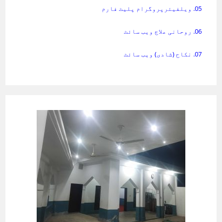
05. ویلفیئرپروگرام پلیٹ فارم
06. روحانی علاج ویب سائٹ
07. نکاح (شادی) ویب سائٹ