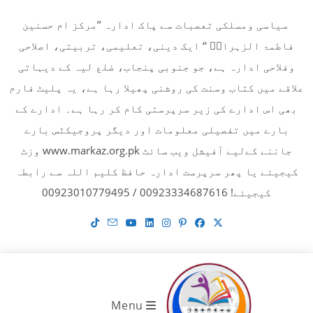
Ski
سیاسی ومسلکی تعصبات سے پاک ادارہ ’’مرکز ام حسنین
t
فاطمۃ الزہراءؓ ‘‘ ایک دینی، تعلیمی، تربیتی، اصلاحی
conten
وفلاحی ادارہ ہے، جو جنوبی پنجاب، ضلع لیہ کے دیہاتی
علاقے میں کتاب وسنت کی روشنی پھیلا رہا ہے، یہ پلیٹ فارم
بھی اس ادارے کی زیر سرپرستی کام کر رہا ہے۔ ادارے کے
بارے میں تفصیلی معلومات اور دیگر پروجیکٹس بارے
جاننے کےلیے آفیشل ویب سائٹ www.markaz.org.pk وزٹ
کیجیئے یا پھر سرپرست ادارہ حافظ کلیم اللہ سے رابطہ
کیجیئے! 00923334687616 / 00923010779495
Menu