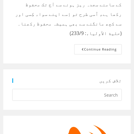
کے سامنے سجدہ ریز ہونے سے آج تک محفوظ
رکھا ہے، اُسی طرح تو اِسے اپنے سواء کِسی اور
سے کچھ مانگنے سے بھی ہمیشہ محفوظ رکھنا۔
(حلية الأولياء: 233/9)
قول
Continue Reading
نمبر:
01
تلاش کریں