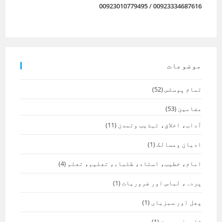
00923010779495
/
00923334687616
موضوعات
تمام پوسٹس
(52)
مضامین
(53)
آداب، اخلاق، تہذیب وتمدن
(11)
ادیان ومسالک
(1)
امام، خطیب، استاد، طلباء، تعلیم، تعلم
(4)
پردہ، لباس اور ضروریات
(1)
پھل اور سبزیاں
(1)
تاریخ وسیرت
(1)