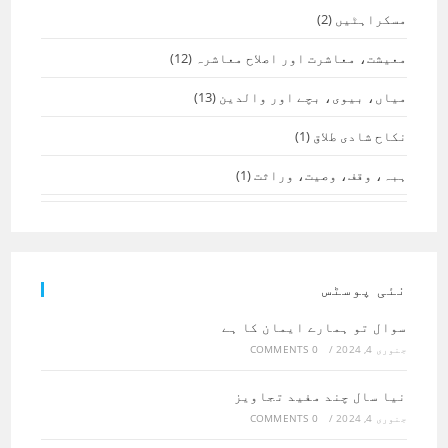
مسکراہٹیں
(2)
معیشت، معاشرت اور اصلاح معاشرہ
(12)
میاں، بیوی، بچے اور والدین
(13)
نکاح شادی طلاق
(1)
ہبہ، وقف، وصیت، وراثت
(1)
نئی پوسٹس
سوال تو ہمارے ایمان کا ہے
جنوری 4, 2024
/
0 COMMENTS
نیا سال چند مفید تجاویز
جنوری 4, 2024
/
0 COMMENTS