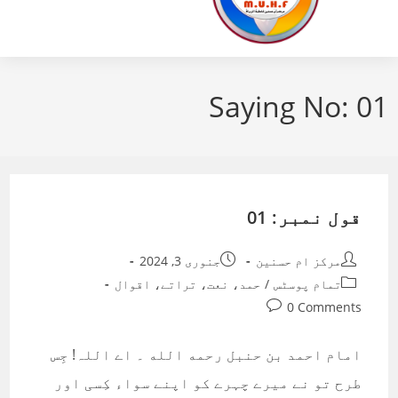
Saying No: 01
قول نمبر: 01
Post
Post
مرکز ام حسنین
جنوری 3, 2024
published:
author:
Post
تمام پوسٹس
/
حمد، نعت، تراتے، اقوال
category:
Post
0 Comments
comments:
امام احمد بن حنبل رحمه الله ۔ اے اللہ! جِس
طرح تو نے میرے چہرے کو اپنے سواء کِسی اور