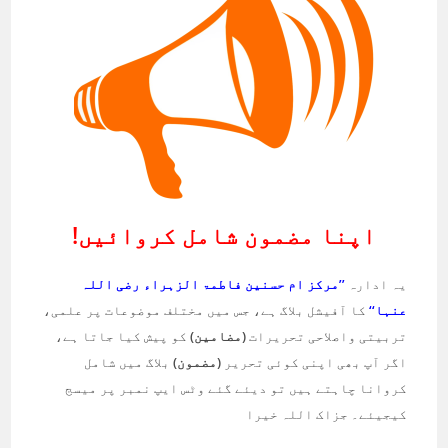
اپنا مضمون شامل کروائیں!
یہ ادارہ
’’مرکز ام حسنین فاطمۃ الزہراء رضی اللہ
عنہا‘‘
کا آفیشل بلاگ ہے، جس میں مختلف موضوعات پر علمی،
تربیتی واصلاحی تحریرات
(مضامین)
کو پیش کیا جاتا ہے،
اگر آپ بھی اپنی کوئی تحریر
(مضمون)
بلاگ میں شامل
کروانا چاہتے ہیں تو دیئے گئے وٹس ایپ نمبر پر میسج
کیجیئے۔ جزاک اللہ خیرا