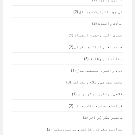
ٹی وی انٹرنیٹ موبائل
(2)
حالات واقعات
(3)
حقوق اللہ وحقوق العباد
(1)
حمد، نعت، تراتے، اقوال
(2)
دعا اذکار وظائف
(3)
دن، راتیں، مہینے، سال
(1)
صحت، صفائی، علاج ومعالجہ
(3)
فلاحی ورفاہی سرگرمیاں
(1)
قیامت، حساب، جنت وجہنم
(2)
مختصر مگر پُر اثر
(2)
مدارس، سکولز، کالجز، یونیورسٹیز
(2)