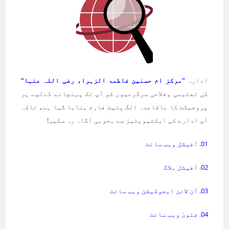
ادارہ
’’مرکز ام حسنین فاطمۃ الزہراء رضی اللہ عنہا‘‘
کی تعلیمی وفلاحی سرگرمیوں کو آپ تک پہنچانے کےلیے ہر
پروجیکٹ کا باقاعدہ الگ پلیٹ فارم بنایا گیا ہے، تاکہ
آپ ادارے کی ایکٹیویٹیز سے بخوبی آگاہ رہ سکیں!
01. آفیشل ویب سائٹ
02. آفیشل بلاگ
03. آن لائن ایجوکیشن ویب سائٹ
04. فتویٰ ویب سائٹ