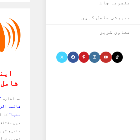
منصوبہ جات
ممبرشپ حاصل کریں
تعاون کریں
اپنا
شامل 
یہ ادارہ
’
فاطمۃ الز
عنہا‘‘
کا آف
میں مختلف 
علمی، تربی
تحریرات
(