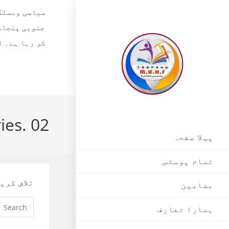
Skip
سیاسی ومسلکی
to
جنوبی پنجاب،
content
ies. 02
پہلا صفحہ
تمام پوسٹس
تلاش کری
مضامین
ہمارا تعارف