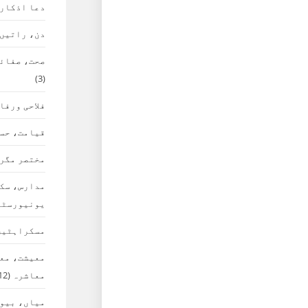
دعا اذکار
دن، راتیں،
صحت، صفائی
(3)
فلاحی ورفا
قیامت، حس
مختصر مگر 
مدارس، سک
یونیورسٹی
مسکراہٹیں
معیشت، معا
معاشرہ
(12)
میاں، بیوی