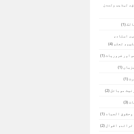
ق، تہذیب وتمدن
الک
(1)
ب، استاد،
لیم، تعلم
(4)
س اور ضروریات
(1)
زیاں
(1)
رت
(1)
نیٹ موبائل
(2)
ات
(3)
 وحقوق العباد
(1)
 تراتے، اقوال
(2)