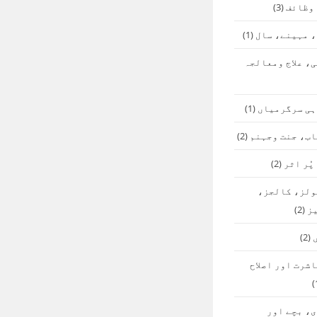
 وظائف
(3)
 مہینے، سال
(1)
، علاج ومعالجہ
ہی سرگرمیاں
(1)
اب، جنت وجہنم
(2)
پُر اثر
(2)
ولز، کالجز،
ز
(2)
(2)
شرت اور اصلاح
، بچے اور