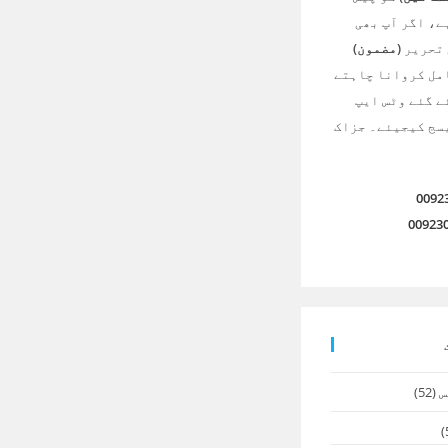
ے، اگر آپ بھی
 تحریر
(مضمون)
امل کروانا چاہتے
ے گئے وٹس ایپ
سج کیجیئے۔ جزاک
0092
00923
س
(52)