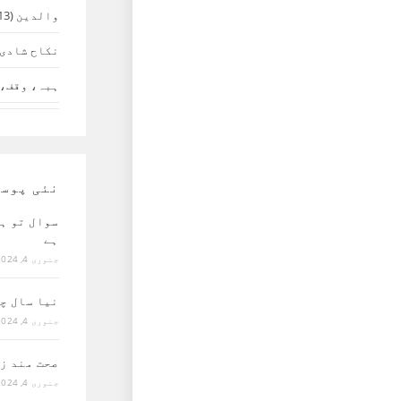
والدین
(13)
نکاح شادی 
ہبہ، وقف، 
نئی پوس
سوال تو ہ
ہے
جنوری 4, 2024
نیا سال چ
جنوری 4, 2024
صحت مند ز
جنوری 4, 2024