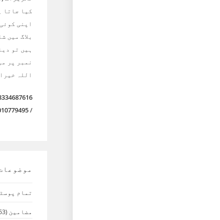
کیا جاتا ہ
اپنی کوئی
بلاگ میں ش
ہیں تو دیئ
نمبر پر می
اللہ خیرا
3334687616
010779495
/
موضوعات
تمام پوسٹ
مضامین
(53)