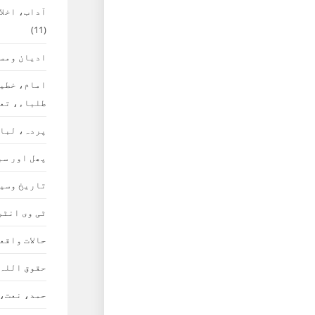
آداب، اخلا
(11)
ادیان ومس
امام، خطی
طلباء، تع
پردہ، لبا
پھل اور سب
تاریخ وسی
ٹی وی انٹر
حالات واقع
حقوق اللہ
حمد، نعت،