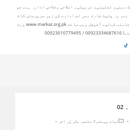
ک دینی، تعلیمی، تربیتی، اصلاحی وفلاحی ادارہ ہے، جو
 ہے، یہ پلیٹ فارم بھی اس ادارے کی زیر سرپرستی کام
کر رہا ہے۔ ادارے کے بارے میں تفصیلی معلومات اور دیگر پروجیکٹس بارے جاننے کےلیے آفیشل ویب سائٹ www.markaz.org.pk وزٹ
00923
02
Post
تمام پوسٹس
/
مختصر مگر پُر اثر
category: