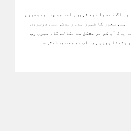
 وہ آگ کے سوا کچھ نہیں، اور جو چراغ دوسروں
ر ہے، شعور کا ظہور ہے۔ زندگی میں دوسروں
 پاک آپ کو ہر مشکل سے نکالے گا۔ میری رب
و وتمنا پوری ہو۔ آپ کو صحت وسلامتی…