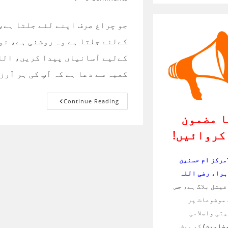
comments:
جو چراغ صرف اپنے لئے جلتا ہے،
کےلئے جلتا ہے وہ روشنی ہے، نو
کےلیے آسانیاں پیدا کریں، اللہ
کعبہ سے دعا ہے کہ آپ کی ہر آرز
مختصر
Continue Reading
مگر
پُر
 مضمون
اثر
سیریز
کروائیں!
۔
02
’مرکز ام حسنین
ہراء رضی اللہ
یشل بلاگ ہے، جس
موضوعات پر
تی واصلاحی
مضامین)
کو پیش