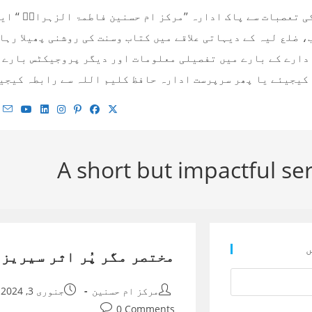
 تعصبات سے پاک ادارہ ’’مرکز ام حسنین فاطمۃ الزہراءؓ ‘‘ ای
 ضلع لیہ کے دیہاتی علاقے میں کتاب وسنت کی روشنی پھیلا رہا
کیجیئے یا پھر سرپرست ادارہ حافظ کلیم اللہ سے رابطہ کیجیئے! 00923334687616 / 010779495
A short but impactful ser
ں
مختصر مگر پُر اثر سیریز ۔ 
Post
Post
مرکز ام حسنین
جنوری 3, 2024
published:
author:
Post
0 Comments