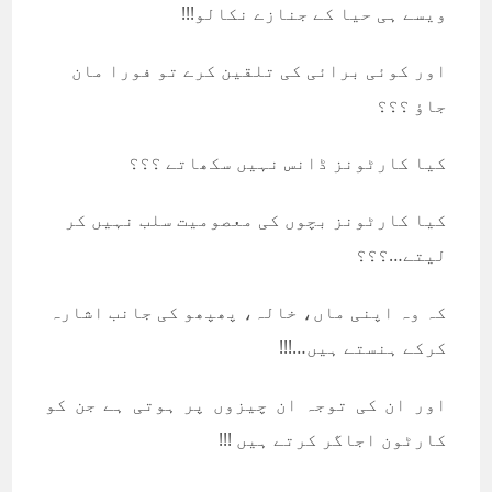
ویسے ہی حیا کے جنازے نکالو!!!
اور کوئی برائی کی تلقین کرے تو فورا مان
جاؤ ؟؟؟
کیا کارٹونز ڈانس نہیں سکھاتے ؟؟؟
کیا کارٹونز بچوں کی معصومیت سلب نہیں کر
لیتے…؟؟؟
کہ وہ اپنی ماں، خالہ، پھپھو کی جانب اشارہ
کرکے ہنستے ہیں…!!!
اور ان کی توجہ ان چیزوں پر ہوتی ہے جن کو
کارٹون اجاگر کرتے ہیں !!!