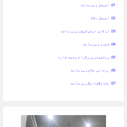
01. آفیشل ویب سائٹ
02. آفیشل بلاگ
03. آن لائن ایجوکیشن ویب سائٹ
04. فتویٰ ویب سائٹ
05. ویلفیئرپروگرام پلیٹ فارم
06. روحانی علاج ویب سائٹ
07. نکاح (شادی) ویب سائٹ