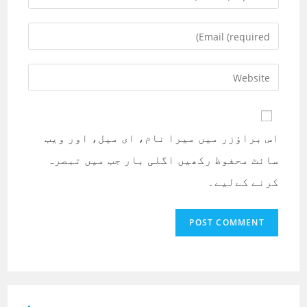
your
name
Enter
or
your
username
email
Enter
to
address
your
comment
to
website
comment
URL
اس براؤزر میں میرا نام، ای میل، اور ویب
(optional)
سائٹ محفوظ رکھیں اگلی بار جب میں تبصرہ
کرنے کےلیے۔