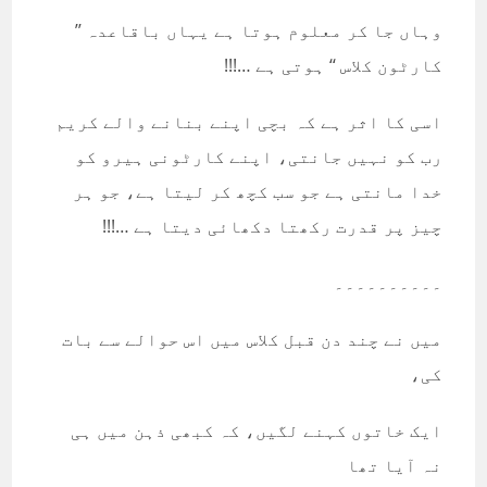
وہاں جا کر معلوم ہوتا ہے یہاں باقاعدہ ’’
کارٹون کلاس ‘‘ ہوتی ہے …!!!
اسی کا اثر ہے کہ بچی اپنے بنانے والے کریم
رب کو نہیں جانتی، اپنے کارٹونی ہیرو کو
خدا مانتی ہے جو سب کچھ کر لیتا ہے، جو ہر
چیز پر قدرت رکھتا دکھائی دیتا ہے …!!!
۔۔۔۔۔۔۔۔۔۔
میں نے چند دن قبل کلاس میں اس حوالے سے بات
کی،
ایک خاتوں کہنے لگیں، کہ کبھی ذہن میں ہی
نہ آیا تھا