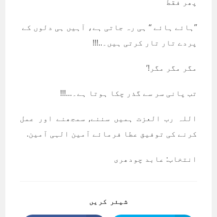
پھر فقط
’’ہائے ہائے ‘‘ ہی رہ جاتی ہے، آہیں ہی دلوں کے
پردے تار تار کرتی ہیں۔..!!!
مگر مگر مگر!’
تب پانی سر سے گذر چکا ہوتا ہے۔…!!!
اللہ رب العزت ہمیں سننے, سمجھنے اور عمل
کرنے کی توفیق عطا فرمائے آمین الہی آمین.
انتخاب: عابد چودھری
SHARE
شیئر کریں
THIS