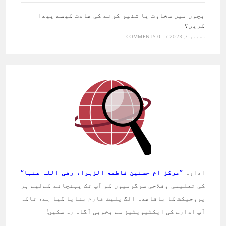
بچوں میں سخاوت یا شئیر کرنے کی عادت کیسے پیدا
کریں؟
دسمبر 7, 2023
/
0 COMMENTS
ادارہ
’’مرکز ام حسنین فاطمۃ الزہراء رضی اللہ عنہا‘‘
کی تعلیمی وفلاحی سرگرمیوں کو آپ تک پہنچانے کےلیے ہر
پروجیکٹ کا باقاعدہ الگ پلیٹ فارم بنایا گیا ہے، تاکہ
آپ ادارے کی ایکٹیویٹیز سے بخوبی آگاہ رہ سکیں!