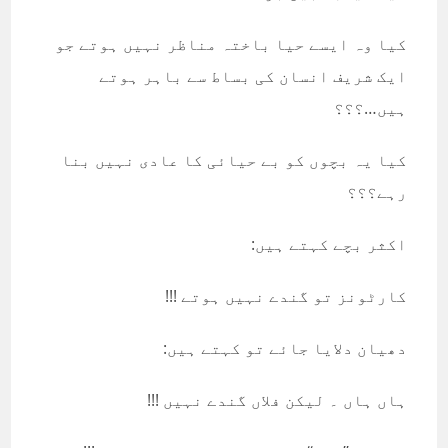
کیا وہ ایسے حیا باختہ مناظر نہیں ہوتے جو
ایک شریف انسان کی بساط سے باہر ہوتے
ہیں…؟؟؟
کیا یہ بچوں کو بے حیائی کا عادی نہیں بنا
رہے؟؟؟
اکثر بچے کہتے ہیں:
کارٹونز تو گندے نہیں ہوتے !!!
دھیان دلایا جائے تو کہتے ہیں:
ہاں ہاں ۔ لیکن فلاں گندے نہیں !!!