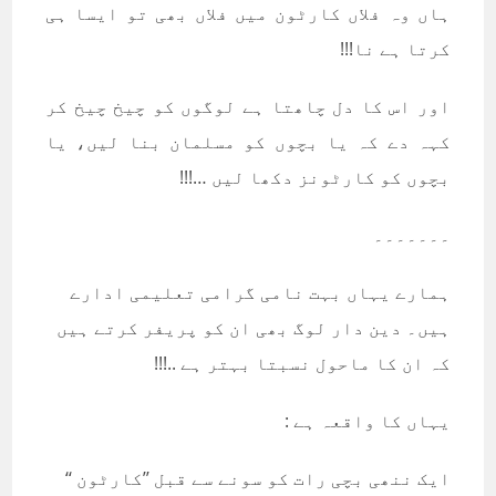
ہاں وہ فلاں کارٹون میں فلاں بھی تو ایسا ہی
کرتا ہے نا!!!
اور اس کا دل چاھتا ہے لوگوں کو چیخ چیخ کر
کہہ دے کہ یا بچوں کو مسلمان بنا لیں، یا
بچوں کو کارٹونز دکھا لیں …!!!
۔۔۔۔۔۔۔
ہمارے یہاں بہت نامی گرامی تعلیمی ادارے
ہیں۔ دین دار لوگ بھی ان کو پریفر کرتے ہیں
کہ ان کا ماحول نسبتا بہتر ہے ..!!!
یہاں کا واقعہ ہے :
ایک ننھی بچی رات کو سونے سے قبل ’’کارٹون ‘‘