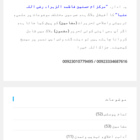
یہ ادارہ
’’مرکز ام حسنین فاطمۃ الزہراء رضی اللہ
عنہا‘‘
کا آفیشل بلاگ ہے، جس میں مختلف موضوعات پر علمی،
تربیتی واصلاحی تحریرات
(مضامین)
کو پیش کیا جاتا ہے،
اگر آپ بھی اپنی کوئی تحریر
(مضمون)
بلاگ میں شامل
کروانا چاہتے ہیں تو دیئے گئے وٹس ایپ نمبر پر میسج
کیجیئے۔ جزاک اللہ خیرا
00923010779495
/
00923334687616
موضوعات
تمام پوسٹس
(52)
مضامین
(53)
آداب، اخلاق، تہذیب وتمدن
(11)