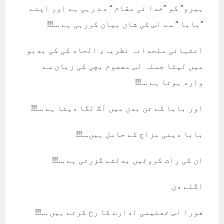
ہیرو”‍ کو ’’خدا ئی مقام ‘‘ دے رہی ہے اور اپنے
’’بابا ‘‘ سے اس کی شان بیان کررہی ہے …!!!
انتہائی ملحدانہ نظریہ، الحاد کی کی بدبو
میں لپٹا جملہ اس معصوم بچی کی زبان سے
وارد ہوتا ہے …!!!
اور بابا کے تن بدن میں آگ لگا دیتا ہے …!!!
بابا دینی مزاج کے حامل ہیں…!!!
ان کی رات کروٹیں بدلتے گزرتی ہے …!!!
اگلے دن
فورا اس تعلیمی ادارے کا رخ کرتے ہیں …!!!