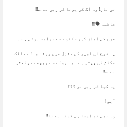
جی ہاں! وہ آگ کی پوجا کر رہی ہے …!!!
فاطمہ 🗣!!!
فرح کی آواز گہرے کنوے سے برآمد ہوتی ہے ۔
یہ فرح کی اوپر کی منزل میں رہنے والے مالک
مکان کی بیٹی ہے ۔وہ ہولے سے پیچھے دیکھتی
ہے …!!!
یہ کیا کر رہی ہو ؟؟؟
آپی !
وہ بھی تو ایسا ہی کرتا ہے نا!!!