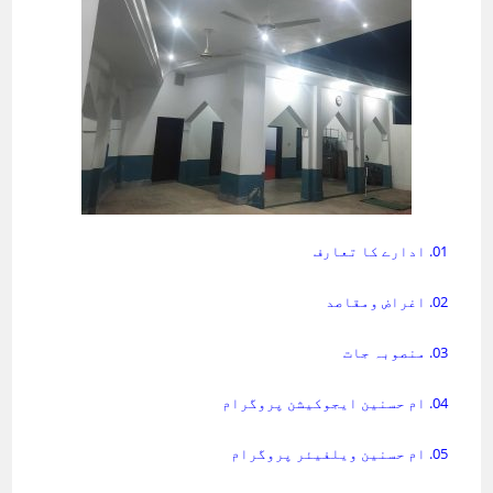
01. ادارے کا تعارف
02. اغراض ومقاصد
03. منصوبہ جات
04. ام حسنین ایجوکیشن پروگرام
05. ام حسنین ویلفیئر پروگرام