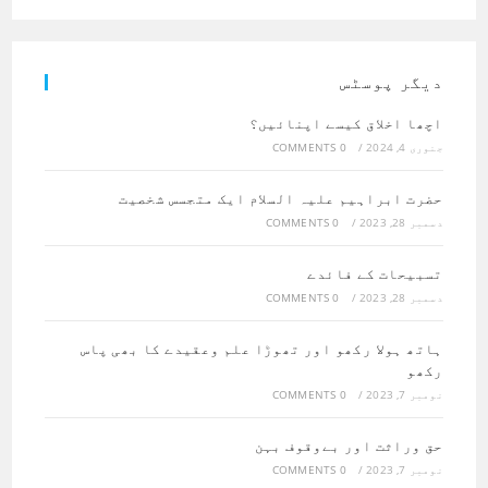
دیگر پوسٹس
اچھا اخلاق کیسے اپنائیں؟
جنوری 4, 2024
/
0 COMMENTS
حضرت ابراہیم علیہ السلام ایک متجسس شخصیت
دسمبر 28, 2023
/
0 COMMENTS
تسبیحات کے فائدے
دسمبر 28, 2023
/
0 COMMENTS
ہاتھ ہولا رکھو اور تھوڑا علم وعقیدے کا بھی پاس
رکھو
نومبر 7, 2023
/
0 COMMENTS
حق وراثت اور بےوقوف بہن
نومبر 7, 2023
/
0 COMMENTS