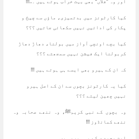
اور وہ ’’فلاں‘‘ بھی بہت خراب ہوتے ہیں ۔..!!!
کیا کارٹونز میں بدتمیزی، ماؤں سے چیخ و
پکار کی ادائیں نہیں سکھائی جاتیں ؟؟؟
کیا بچے اونچی آواز میں بولنا، دھاڑ دھاڑ
کربولنا ایک فیشن نہیں سمجھتے ؟؟؟
کہ ان کے ہیرو بھی ایسے ہی ہوتے ہیں !!!
کیا یہ کارٹونز بچوں سے ان کے اصل ہیرو
نہیں چھین لیتے ؟؟؟
وہ بچوں کے نبی کریمﷺ، وہ ننھے صحابہ وہ
ننھے کمانڈوز !!!
امت محمد ی کے یہ ہیرو ہیں.