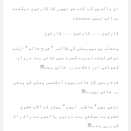
ان والدین کے لئے جو بچوں کا کارٹون دیکھنا
برائی نہیں سمجھتے
کارٹون ۔۔۔ کارٹون ۔۔۔ کارٹون
پنجاب یونیورسٹی کی طالبہ ’’ فرح خالد ‘‘ اپنے
نوٹس لینے دوسرے کمرے میں جاتی ہے، دروازہ
کھولتی اور دھک سے رہ جاتی ہے…!!!
قدم وہیں گڑ جاتے ہیں، آنکھیں پھٹی کی پھٹی
رہ جاتی ہیں …!!!
ننھی بچی ’’ فاطمہ ایوب ‘‘ ہیٹر کے آگے خشوع
خضوع سے بیٹھی ہے، دونوں ہاتھوں سے رام رام
کر رہی ہے …!!!