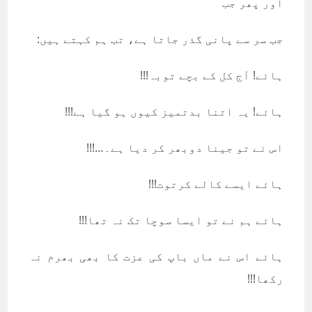
اور پھر جب
جب سر سے پانی گذر جاتا ہے، تب ہم کہتے ہیں:
ہائے! آج کل کے بچے توبہ!!!
ہائے! یہ اتنا بدتمیز کیوں ہو گیا ہے!!!
اس نے تو جینا دوبھر کر دیا ہے۔…!!!
ہائے ایسے کالے کرتوت!!!
ہائے ہم نے تو ایسا سوچا تک نہ تھا!!!
ہائے اس نے ماں باپ کی عزت کا بھی بھرم نہ
رکھا!!!