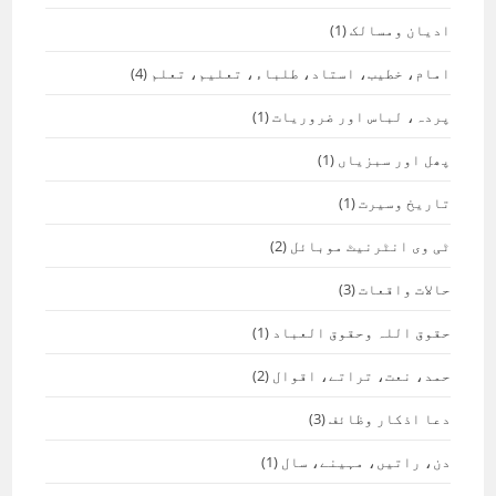
ادیان ومسالک
(1)
امام، خطیب، استاد، طلباء، تعلیم، تعلم
(4)
پردہ، لباس اور ضروریات
(1)
پھل اور سبزیاں
(1)
تاریخ وسیرت
(1)
ٹی وی انٹرنیٹ موبائل
(2)
حالات واقعات
(3)
حقوق اللہ وحقوق العباد
(1)
حمد، نعت، تراتے، اقوال
(2)
دعا اذکار وظائف
(3)
دن، راتیں، مہینے، سال
(1)