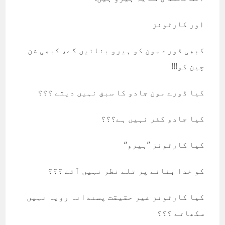
اور کارٹونز
کبھی ڈورے مون کو ہیرو بنائیں گے، کبھی شن
چین کو!!!
کیا ڈورے مون جادو کا سبق نہیں دیتے ؟؟؟
کیا جادو کفر نہیں ہے؟؟؟
کیا کارٹونز ’’ہیرو‘‘
کو خدا بنانے پر تلے نظر نہیں آتے ؟؟؟
کیا کارٹونز غیر حقیقت پسندانہ رویہ نہیں
سکھاتے ؟؟؟