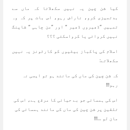
کیا شن چین یہ نہیں سکھلاتا کہ ماں سے
بدتمیزی کرو، ناراض رہو، اس بات پر کہ وہ
تمہیں ’’ڈھیروں ڈھیر ‘‘ اور ’’من چاہی ‘‘ شاپنگ
نہیں کرواتی یا کرواسکتی ؟؟؟
اسلام کی پاکباز بیٹیوں کو کارٹونز یہ نہیں
سکھلاتے:
کہ شن چین کی ماں کی مانند ہو تو ایسی نہ
رہو!!!
اس کی ہمسائی جو بے حیائی کا مرقع ہے، اس کی
تلقین پر شن چین کی ماں کی مانند ہمسائی کی
مان لو …!!!