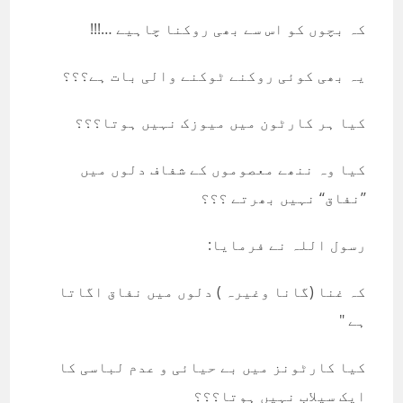
کہ بچوں کو اس سے بھی روکنا چاہیے …!!!
یہ بھی کوئی روکنے ٹوکنے والی بات ہے؟؟؟
کیا ہر کارٹون میں میوزک نہیں ہوتا؟؟؟
کیا وہ ننھے معصوموں کے شفاف دلوں میں
’’نفاق‘‘ نہیں بھرتے ؟؟؟
رسول اللہ نے فرمایا:
کہ غنا (گانا وغیرہ ) دلوں میں نفاق اگاتا
ہے "
کیا کارٹونز میں بے حیائی و عدم لباسی کا
ایک سیلاب نہیں ہوتا؟؟؟