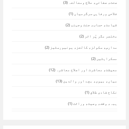
صحت، صفائی، علاج ومعالجہ
(3)
فلاحی ورفاہی سرگرمیاں
(1)
قیامت، حساب، جنت وجہنم
(2)
مختصر مگر پُر اثر
(2)
مدارس، سکولز، کالجز، یونیورسٹیز
(2)
مسکراہٹیں
(2)
معیشت، معاشرت اور اصلاح معاشرہ
(12)
میاں، بیوی، بچے اور والدین
(13)
نکاح شادی طلاق
(1)
ہبہ، وقف، وصیت، وراثت
(1)