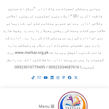
Ski
سیاسی ومسلکی تعصبات سے پاک ادارہ ’’مرکز ام حسنین
t
فاطمۃ الزہراءؓ ‘‘ ایک دینی، تعلیمی، تربیتی، اصلاحی
conten
وفلاحی ادارہ ہے، جو جنوبی پنجاب، ضلع لیہ کے دیہاتی
علاقے میں کتاب وسنت کی روشنی پھیلا رہا ہے، یہ پلیٹ فارم
بھی اس ادارے کی زیر سرپرستی کام کر رہا ہے۔ ادارے کے
بارے میں تفصیلی معلومات اور دیگر پروجیکٹس بارے
جاننے کےلیے آفیشل ویب سائٹ www.markaz.org.pk وزٹ
کیجیئے یا پھر سرپرست ادارہ حافظ کلیم اللہ سے رابطہ
کیجیئے! 00923334687616 / 00923010779495
Menu