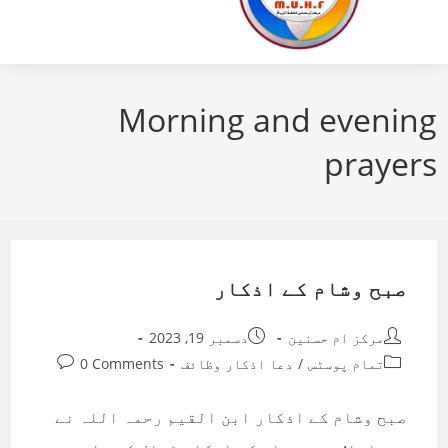
Morning and evening
prayers
صبح وشام کے اذکار
Post
Post
مرکز ام حسنین
دسمبر 19, 2023
published:
author:
Post
Post
تمام پوسٹس
/
دعا اذکار وظائف
0 Comments
comments:
category:
صبح وشام کے اذکار ابن القیم رحمہ اللہ نے