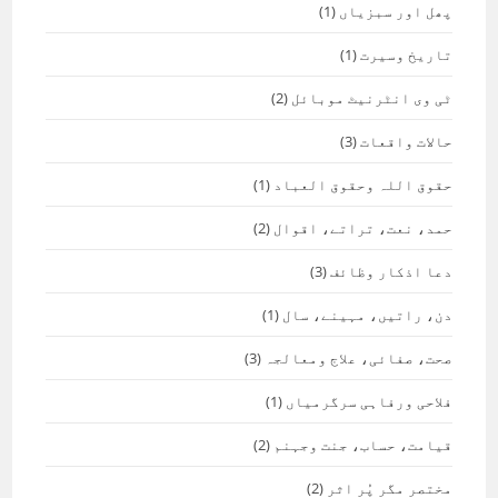
پھل اور سبزیاں
(1)
تاریخ وسیرت
(1)
ٹی وی انٹرنیٹ موبائل
(2)
حالات واقعات
(3)
حقوق اللہ وحقوق العباد
(1)
حمد، نعت، تراتے، اقوال
(2)
دعا اذکار وظائف
(3)
دن، راتیں، مہینے، سال
(1)
صحت، صفائی، علاج ومعالجہ
(3)
فلاحی ورفاہی سرگرمیاں
(1)
قیامت، حساب، جنت وجہنم
(2)
مختصر مگر پُر اثر
(2)