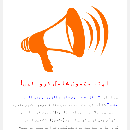
اپنا مضمون شامل کروائیں!
یہ ادارہ
’’مرکز ام حسنین فاطمۃ الزہراء رضی اللہ
عنہا‘‘
کا آفیشل بلاگ ہے، جس میں مختلف موضوعات پر علمی،
تربیتی واصلاحی تحریرات
(مضامین)
کو پیش کیا جاتا ہے،
اگر آپ بھی اپنی کوئی تحریر
(مضمون)
بلاگ میں شامل
کروانا چاہتے ہیں تو دیئے گئے وٹس ایپ نمبر پر میسج