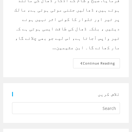
فرمایا: صبح و شام کے اذکار ڈھال کی مانند
ہوتے ہیں، ڈھالیں جتنی موٹی ہوتی ہے، مالک
پر تیر اور تلوار کا کوئی اثر نہیں ہونے
دیتیں ، بلکہ ڈھال کی طاقت ایسی ہوتی ہے کہ
تیر واپس آجاتا ہے، اس لیے جو بھی چلائے گا،
مار کھائے گا۔ ابن عثیمین…
صبح
Continue Reading
وشام
کے
اذکار
تلاش کریں