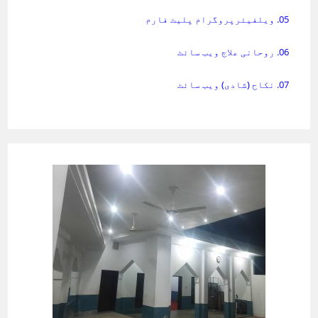
05. ویلفیئرپروگرام پلیٹ فارم
06. روحانی علاج ویب سائٹ
07. نکاح (شادی) ویب سائٹ