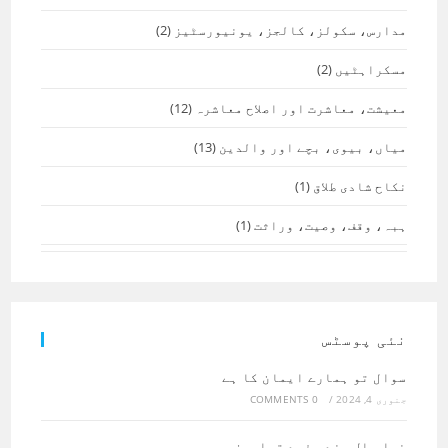
مدارس، سکولز، کالجز، یونیورسٹیز
(2)
مسکراہٹیں
(2)
معیشت، معاشرت اور اصلاح معاشرہ
(12)
میاں، بیوی، بچے اور والدین
(13)
نکاح شادی طلاق
(1)
ہبہ، وقف، وصیت، وراثت
(1)
نئی پوسٹس
سوال تو ہمارے ایمان کا ہے
جنوری 4, 2024
/
0 COMMENTS
نیا سال چند مفید تجاویز