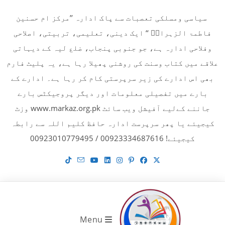
Ski
سیاسی ومسلکی تعصبات سے پاک ادارہ ’’مرکز ام حسنین
t
فاطمۃ الزہراءؓ ‘‘ ایک دینی، تعلیمی، تربیتی، اصلاحی
conten
وفلاحی ادارہ ہے، جو جنوبی پنجاب، ضلع لیہ کے دیہاتی
علاقے میں کتاب وسنت کی روشنی پھیلا رہا ہے، یہ پلیٹ فارم
بھی اس ادارے کی زیر سرپرستی کام کر رہا ہے۔ ادارے کے
بارے میں تفصیلی معلومات اور دیگر پروجیکٹس بارے
جاننے کےلیے آفیشل ویب سائٹ www.markaz.org.pk وزٹ
کیجیئے یا پھر سرپرست ادارہ حافظ کلیم اللہ سے رابطہ
کیجیئے! 00923334687616 / 00923010779495
Menu