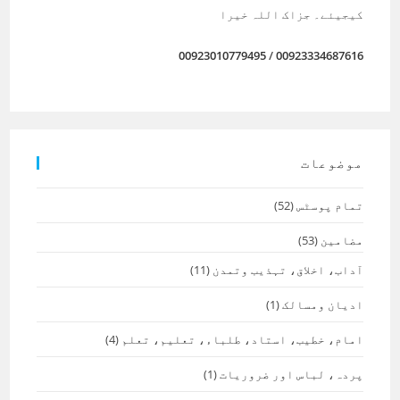
کیجیئے۔ جزاک اللہ خیرا
00923010779495
/
00923334687616
موضوعات
تمام پوسٹس
(52)
مضامین
(53)
آداب، اخلاق، تہذیب وتمدن
(11)
ادیان ومسالک
(1)
امام، خطیب، استاد، طلباء، تعلیم، تعلم
(4)
پردہ، لباس اور ضروریات
(1)