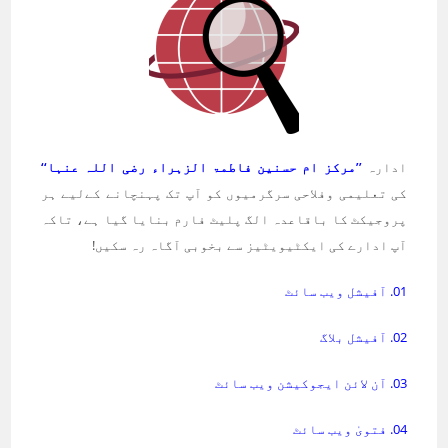
ادارہ
’’مرکز ام حسنین فاطمۃ الزہراء رضی اللہ عنہا‘‘
کی تعلیمی وفلاحی سرگرمیوں کو آپ تک پہنچانے کےلیے ہر
پروجیکٹ کا باقاعدہ الگ پلیٹ فارم بنایا گیا ہے، تاکہ
آپ ادارے کی ایکٹیویٹیز سے بخوبی آگاہ رہ سکیں!
01. آفیشل ویب سائٹ
02. آفیشل بلاگ
03. آن لائن ایجوکیشن ویب سائٹ
04. فتویٰ ویب سائٹ