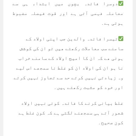
دوسرا فائدہ بچوں میں ابتداء ہی سے
معاملہ فہمی آتی ہے اور قوت فیصلہ مضبوط
ہوتی ہے۔
تیسرا فائدہ والدین جب اپنی اولاد کے
سامنے سب معاملات رکھتے ھیں تو ان کی کوشش
ہوتی ھے کہ ان کا امیج اولاد کے سامنے خراب
نا ہو ان کی اولاد ان کو غلط نا سمجھے اس لیے
وہ زیادتی نہیں کرتے حد سے تجاوز نہیں کرتے
اور خود کو مثبت رکھتے ہیں۔
غلط بیانی کرنے کا فائدہ کوئی نہیں اولاد
شعور آتے ہی سمجھنے لگتی ہے کہ کون غلط ہے
کون صحیح۔