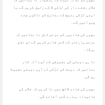
فلاں رشتے دار کی لڑکی لا کے زلیل کریں گے یا
اپنی لڑکی بھیج کے بھاوج کو ناکوں چنے
چبوائیں گے۔
بچوں کی شادیوں کو بزنس ڈیل نا بنائیں کہ
بزنس پارٹنر کے گھر شادی کریں گے تو نفع
ہوگا۔
نا ہی دوستی کی مضبوطی کے لیے آلہ کار
بنائیں کہ دوست کی لڑکی لے آوں دوستی مضبوط
ہو گی۔
بچوں کی شادی لالچ میں نا کریں کہ فلاں کی
جائیداد ہمارے گھر آجائے گی۔