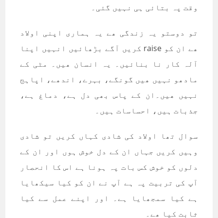
وقت پہ بتائی ہی نہیں گئی۔
تو دوستو یہ زندگی ھے یہ ہماری اپنی اولاد
ھے ان کو raise کریں آگے بڑھائیں انہیں اپنا
آلہ کار نا بنائیں۔ یہ انسان ھیں۔ مٹی کے
مادھو نہیں ھیں گونگے، بہرے، اندھے، اپاہج
نہیں ھیں۔ان کے پاس بھی دل ہے، دماغ ہے،
جذبات ہیں، احساسات ہیں۔
سوال تھا اولاد کی شادی کہاں کریں تو شادی
وہیں کریں جہاں ان کے دل خوش ہوں اور ان کے
دلوں کو خوش کس بات پہ ہونا ہے اس کا انحصار
آپ کی تربیت پہ ہے آپ نے ان کو کیا سیکھایا
ہے کیا سمجھایا ہے۔ اور اپنے عمل سے کیا
ثابت کیا ھے۔