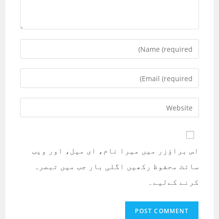
Enter
your
name
Enter
or
your
username
email
Enter
to
address
your
comment
to
website
comment
URL
اس براؤزر میں میرا نام، ای میل، اور ویب
(optional)
سائٹ محفوظ رکھیں اگلی بار جب میں تبصرہ
کرنے کےلیے۔