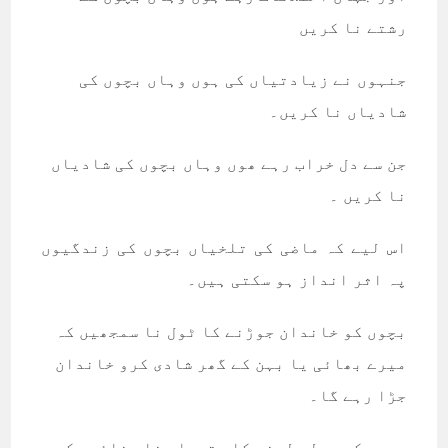
رشتے نا کریں
جنہوں نے زیادتیاں کی ہوں وہاں بچوں کی
شادیاں نا کریں۔
جن سے دل خراب رہے ھوں وہاں بچوں کی شادیاں
نا کریں ۔
اس لیے کہ ماضی کی تلخیاں بچوں کی زندگیوں
پہ اثر انداز ہو سکتی ہیں۔
بچوں کو خاندان جوڑنے کا ٹول نا سمجھیں کہ
میرے بھائی یا بہن کے گھر شادی کرو خاندان
جڑا رہے گا۔
بچوں کو بدلہ لینے کا ہتھیار نا بنائیں کہ