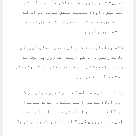
تربیت کریں اور اسے معاشرے کا فعال رکن
بنائیں۔ اولاد ملکیت نہیں ھے کہ ھم اس کے
مالک بن کے اس کی زندگی کا کنٹرول اپنے
ہاتھ میں رکھیں۔
کٹھ پتلیاں بنا کے ساری عمر اس کی ڈوریاں
ہلاتے رہیں ۔ اس کو اپنے اشاروں پہ نچاتے
رہیں۔ ایموشنل بلیک میل یعنی ان کا جذباتی
استحصال کرتے رہیں ۔
یہ ذمہ داری ھے اس کے بارے میں سوال ہو گا
اور اولاد سے سوال سے پہلے والدین سے سوال
ہو گا کہ آیا ہم نے اپنی ذمہ داریاں احسن
طریقے سے پوری کیں؟ اور کہاں تک پوری کیں؟