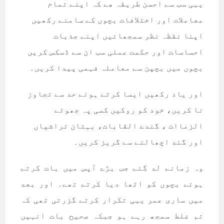
یہی سب سے احسن طریقہ ھے کہ اپنے تمام
معاملات اور اختلافات بچوں کے سامنے رکھیں
اپنا نقظہ نظر سمجھائیں اپنے جذبات
احساسات اور حکمت عملی سب ان سے ڈسکس کریں
بچوں میں بچپن سے معاملہ فہمی پیدا کریں۔
اور یاد رکھیں ایسا کرتے ہوئے حد سے تجاوز
نا کریں، خود کو روکیں کسی پہ جھوٹے
الزماات ، گندے القابات، بہتان تراشیاں
اور گند اچھالنے سے گریز کریں۔
وہ زمانے لد گئے جب بڑے آپس میں بات کرتے
ہوئے بچوں کو اٹھا دیا کرتے تھے۔ اور بعد
میں ساری عمر یہی تکرار کرتے گزرتی تھی کہ
تم غلط سمجھ رہے ہو جبکہ صحیح بات انہیں