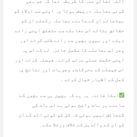
اللہ تعالیٰ عنہ کا طریقہ تھا کہ جب بھی
کوئی معاملہ درپیش ہوتا وہ اپنی سب اولاد کو
بیٹھاتے ان کے سامنے معاملہ رکھتے ان کو
حقائق بتاتے اس معاملے سے متعلق اپنی رائے
دیتے اور بیوی بچوں سے رائے طلب کرتے اور
پھر اس معاملے کا مکمل جائزہ لے کے اس پہ
اپنی حکمت عملی مرتب کرتے۔ فیصلہ کرتے اور
اس فیصلے کے محرکات، وجوہات اور نتائج پہ
کھل کے اظہار خیال کرتے ۔
اسکا فائدہ یہ ہے کہ بچپن ہی سے بچوں کے
سامنے ہر بات واضح ہوتی ہے اس بات کی
گنجائش نہیں ہوتی کہ کل کو کوئی اٹھ کے ان
کو ان کے والدین کے خلاف ورغلا سکے۔