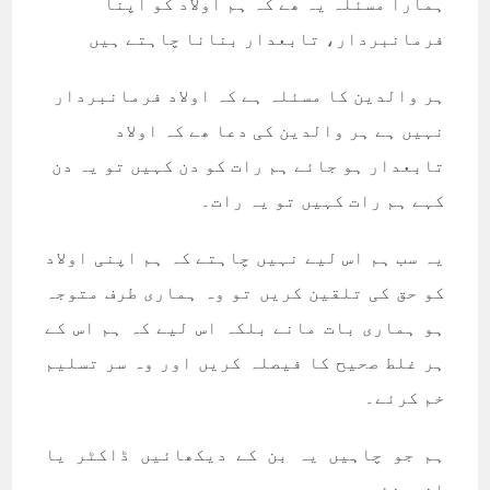
ہمارا مسئلہ یہ ھے کہ ہم اولاد کو اپنا
فرمانبردار، تابعدار بنانا چاہتے ہیں
ہر والدین کا مسئلہ ہے کہ اولاد فرمانبردار
نہیں ہے ہر والدین کی دعا ھے کہ اولاد
تابعدار ہو جائے ہم رات کو دن کہیں تو یہ دن
کہے ہم رات کہیں تو یہ رات۔
یہ سب ہم اس لیے نہیں چاہتے کہ ہم اپنی اولاد
کو حق کی تلقین کریں تو وہ ہماری طرف متوجہ
ہو ہماری بات مانے بلکہ اس لیے کہ ہم اس کے
ہر غلط صحیح کا فیصلہ کریں اور وہ سر تسلیم
خم کرئے۔
ہم جو چاہیں یہ بن کے دیکھائیں ڈاکٹر یا
انجینئر۔