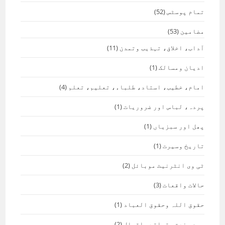
تمام پوسٹس
(52)
مضامین
(53)
آداب، اخلاق، تہذیب وتمدن
(11)
ادیان ومسالک
(1)
امام، خطیب، استاد، طلباء، تعلیم، تعلم
(4)
پردہ، لباس اور ضروریات
(1)
پھل اور سبزیاں
(1)
تاریخ وسیرت
(1)
ٹی وی انٹرنیٹ موبائل
(2)
حالات واقعات
(3)
حقوق اللہ وحقوق العباد
(1)
حمد، نعت، تراتے، اقوال
(2)