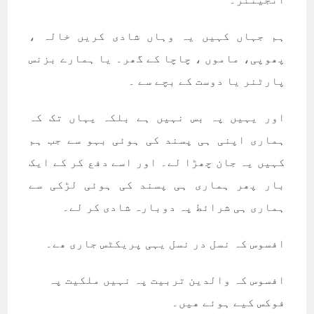
ہم جہاں کہیں یہ وہاں شادی کریں خالہ ،
پھوپی، ماموں ، چاچا کے گھر۔ یا ہمارے بزنس
پارٹنر یا دوست کے بچے سے ۔
اور یہیں پہ بس نہیں ہے بلکہ یہاں تک کہ
ہماری اپنی ہی پسند کی ہوئی بہو سے جب ہم
کہیں یہ جان چھڑا لے۔ اور اسے دفع کر کے ایک
بار پھر ہماری ہی پسند کی ہوئی لڑکی سے
ہماری ہی شرائط پہ دوبارہ شادی کر لے۔
افسوس کہ نسل در نسل یہی پریکٹس جاری ھے۔
افسوس کہ والدین تربیت پہ نہیں ملکیت پہ
فوکس کیے ہوئے ھیں۔