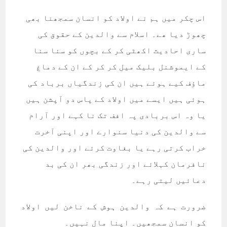
اس چکر میں ہم نے اولاد کو انسان سمجھنا بھی
چھوڑ دیا ھے۔ اسلام سے والدین کے حقوق کی
ساری احادیث اکھٹی کر کے بچوں کو سنا سنا
کے ایموشنل بلیک میل کر کر کے ان کے دماغ
ماؤف کیے ہوئے ہیں ان کی زندگیاں برباد کی
ہوئی ہیں ایسے میں اولاد کے پاس دو آپشن ہیں
یا وہ اس بربادی پہ افف تک نا کہے اور آرام
سے والدین کی دنیا سنوارے اور اپنی آخرت
خراب کرتی رہے یا بغاوت کرئے اور والدین کی
نافرمان کہلائے اور زندگی بھر ان کی بد
دعائیں لیتی رہے۔
ضرورت ہے کہ والدین ہوش کے ناخن لیں اولاد
کو انسان سمجھیں۔ اپنا مال نہیں۔