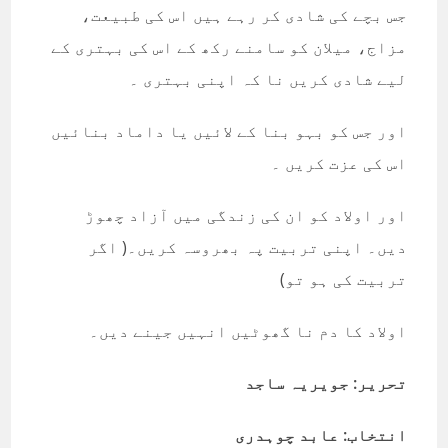
جس بچے کی شادی کر رہے ہیں اس کی طبیعت،
مزاج، میلان کو سامنے رکھ کے اس کی بہتری کے
لیے شادی کریں نا کہ اپنی بہتری ۔
اور جس کو بہو بنا کے لائیں یا داماد بنائیں
اس کی عزت کریں ۔
اور اولاد کو ان کی زندگی میں آزاد چھوڑ
دیں۔ اپنی تربیت پہ بھروسہ کریں۔( اگر
تربیت کی ہو تو)
اولاد کا دم نا گھوٹیں انہیں جینے دیں۔
تحریر: جویریہ ساجد
انتخاب: عابد چوہدری