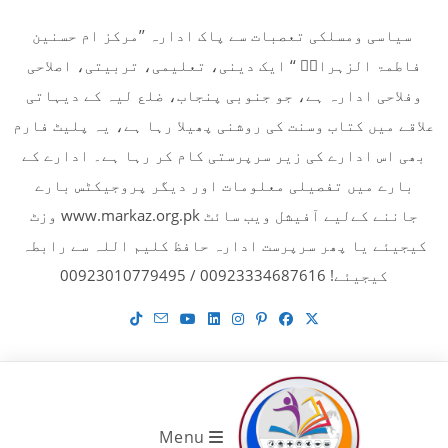
Ski
سیاسی ومسلکی تعصبات سے پاک ادارہ ’’مرکز ام حسنین
t
فاطمۃ الزہراءؓ ‘‘ ایک دینی، تعلیمی، تربیتی، اصلاحی
conten
وفلاحی ادارہ ہے، جو جنوبی پنجاب، ضلع لیہ کے دیہاتی
علاقے میں کتاب وسنت کی روشنی پھیلا رہا ہے، یہ پلیٹ فارم
بھی اس ادارے کی زیر سرپرستی کام کر رہا ہے۔ ادارے کے
بارے میں تفصیلی معلومات اور دیگر پروجیکٹس بارے
جاننے کےلیے آفیشل ویب سائٹ www.markaz.org.pk وزٹ
کیجیئے یا پھر سرپرست ادارہ حافظ کلیم اللہ سے رابطہ
کیجیئے! 00923334687616 / 00923010779495
Menu