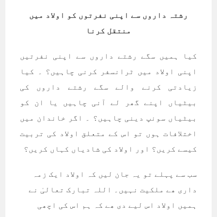
رشتہ داروں سے اپنی نفرتوں کو اولاد میں
منتقل کرنا
کیا ہمیں سگے رشتے داروں سے اپنی نفرتیں
اپنی اولاد میں ٹرانسفر کرنی چاہیں؟ ۔ کیا
زیادتی کرنے والے سگے رشتے داروں کی
بیٹیاں اپنے گھر لے آنی چاہیں یا ان کو
بیٹیاں سونپ دینی چاہیں؟ ۔ اگر خاندان میں
اختلافات ہوں تو اس کے متعلق اولاد کی تربیت
کیسے کریں؟ اور اولاد کی شادیاں کہاں کریں؟
سب سے پہلے تو یہ جان لیں کہ اولاد ایک زمہ
داری ھے ملکیت نہیں۔ اللہ تبارک تعالیٰ نے
ہمیں اولاد اس لیے دی ھے کہ ہم اس کی اچھی