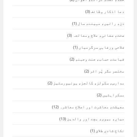
دعا اذکار وظائف
(3)
دن، راتیں، مہینے، سال
(1)
صحت، صفائی، علاج ومعالجہ
(3)
فلاحی ورفاہی سرگرمیاں
(1)
قیامت، حساب، جنت وجہنم
(2)
مختصر مگر پُر اثر
(2)
مدارس، سکولز، کالجز، یونیورسٹیز
(2)
مسکراہٹیں
(2)
معیشت، معاشرت اور اصلاح معاشرہ
(12)
میاں، بیوی، بچے اور والدین
(13)
نکاح شادی طلاق
(1)