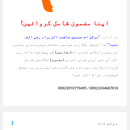
اپنا مضمون شامل کروائیں!
یہ ادارہ
’’مرکز ام حسنین فاطمۃ الزہراء رضی اللہ
عنہا‘‘
کا آفیشل بلاگ ہے، جس میں مختلف موضوعات پر علمی،
تربیتی واصلاحی تحریرات
(مضامین)
کو پیش کیا جاتا ہے،
اگر آپ بھی اپنی کوئی تحریر
(مضمون)
بلاگ میں شامل
کروانا چاہتے ہیں تو دیئے گئے وٹس ایپ نمبر پر میسج
کیجیئے۔ جزاک اللہ خیرا
00923010779495
/
00923334687616
موضوعات