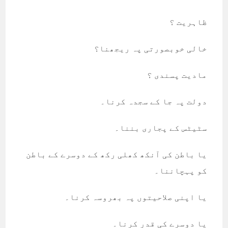
ظاہریت ؟
خالی خوبصورتی پہ ریجھنا؟
مادیت پسندی ؟
دولت پہ جا کے سجدہ کرنا۔
سٹیٹس کے پجاری بننا۔
یا باطن کی آنکھ کھلی رکھ کے دوسرے کے باطن
کو پہچاننا۔
یا اپنی صلاحیتوں پہ بھروسہ کرنا۔
یا دوسرے کی قدر کرنا۔