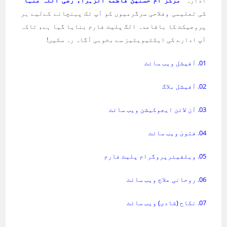
ادارہ
’’مرکز ام حسنین فاطمۃ الزہراء رضی اللہ عنہا‘‘
کی تعلیمی وفلاحی سرگرمیوں کو آپ تک پہنچانے کےلیے ہر
پروجیکٹ کا باقاعدہ الگ پلیٹ فارم بنایا گیا ہے، تاکہ
آپ ادارے کی ایکٹیویٹیز سے بخوبی آگاہ رہ سکیں!
01. آفیشل ویب سائٹ
02. آفیشل بلاگ
03. آن لائن ایجوکیشن ویب سائٹ
04. فتویٰ ویب سائٹ
05. ویلفیئرپروگرام پلیٹ فارم
06. روحانی علاج ویب سائٹ
07. نکاح (شادی) ویب سائٹ