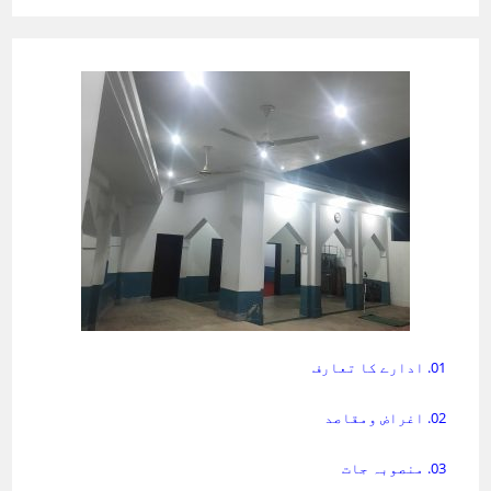
01. ادارے کا تعارف
02. اغراض ومقاصد
03. منصوبہ جات