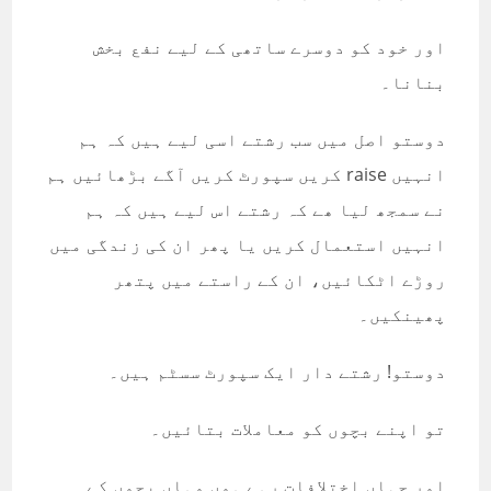
اور خود کو دوسرے ساتھی کے لیے نفع بخش
بنانا۔
دوستو اصل میں سب رشتے اسی لیے ہیں کہ ہم
انہیں raise کریں سپورٹ کریں آگے بڑھائیں ہم
نے سمجھ لیا ھے کہ رشتے اس لیے ہیں کہ ہم
انہیں استعمال کریں یا پھر ان کی زندگی میں
روڑے اٹکائیں، ان کے راستے میں پتھر
پھینکیں۔
دوستو! رشتے دار ایک سپورٹ سسٹم ہیں۔
تو اپنے بچوں کو معاملات بتائیں۔
اور جہاں اختلافات رہے ہوں وہاں بچوں کے