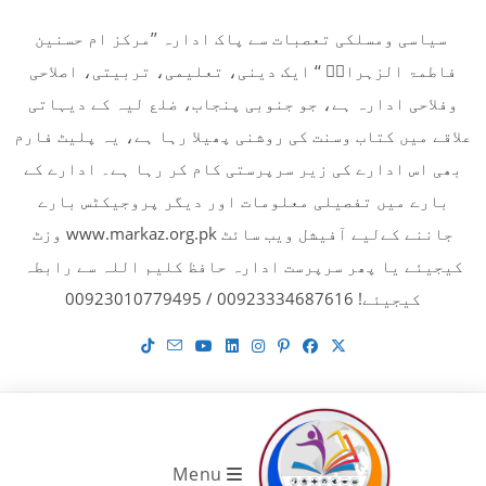
Ski
سیاسی ومسلکی تعصبات سے پاک ادارہ ’’مرکز ام حسنین
t
فاطمۃ الزہراءؓ ‘‘ ایک دینی، تعلیمی، تربیتی، اصلاحی
conten
وفلاحی ادارہ ہے، جو جنوبی پنجاب، ضلع لیہ کے دیہاتی
علاقے میں کتاب وسنت کی روشنی پھیلا رہا ہے، یہ پلیٹ فارم
بھی اس ادارے کی زیر سرپرستی کام کر رہا ہے۔ ادارے کے
بارے میں تفصیلی معلومات اور دیگر پروجیکٹس بارے
جاننے کےلیے آفیشل ویب سائٹ www.markaz.org.pk وزٹ
کیجیئے یا پھر سرپرست ادارہ حافظ کلیم اللہ سے رابطہ
کیجیئے! 00923334687616 / 00923010779495
Menu