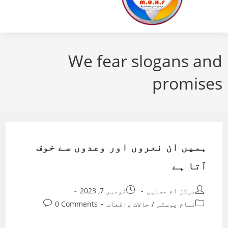
We fear slogans and
promises
ہمیں ان نعروں اور وعدوں سے خوف
آتا ہے
Post
Post
مرکز ام حسنین
نومبر 7, 2023
published:
author:
Post
Post
تمام پوسٹس
/
حالات واقعات
0 Comments
comments:
category: