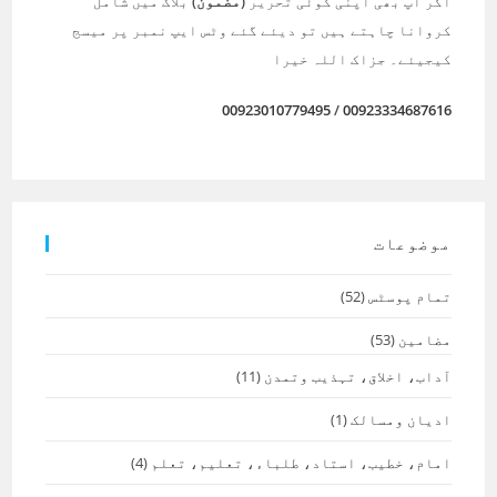
اگر آپ بھی اپنی کوئی تحریر
(مضمون)
بلاگ میں شامل
کروانا چاہتے ہیں تو دیئے گئے وٹس ایپ نمبر پر میسج
کیجیئے۔ جزاک اللہ خیرا
00923010779495
/
00923334687616
موضوعات
تمام پوسٹس
(52)
مضامین
(53)
آداب، اخلاق، تہذیب وتمدن
(11)
ادیان ومسالک
(1)
امام، خطیب، استاد، طلباء، تعلیم، تعلم
(4)