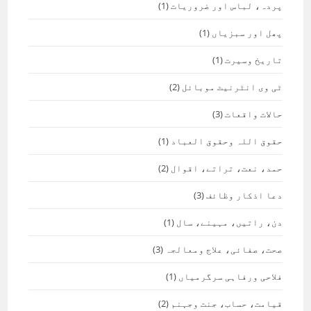
پردہ، لباس اور ضروریات
(1)
پھل اور سبزیاں
(1)
تاریخ وسیرت
(1)
ٹی وی انٹرنیٹ موبائل
(2)
حالات واقعات
(3)
حقوق اللہ وحقوق العباد
(1)
حمد، نعت، تراتے، اقوال
(2)
دعا اذکار وظائف
(3)
دن، راتیں، مہینے، سال
(1)
صحت، صفائی، علاج ومعالجہ
(3)
فلاحی ورفاہی سرگرمیاں
(1)
قیامت، حساب، جنت وجہنم
(2)