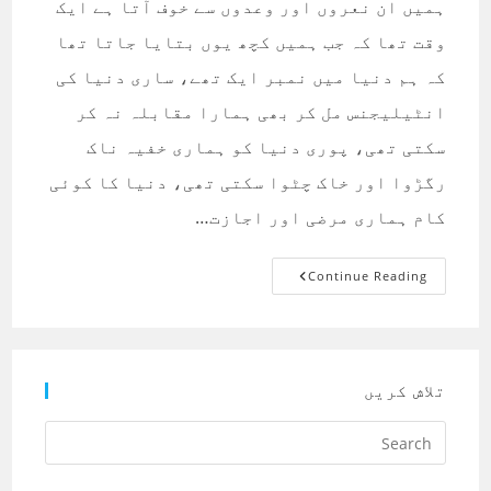
ہمیں ان نعروں اور وعدوں سے خوف آتا ہے ایک
وقت تھا کہ جب ہمیں کچھ یوں بتایا جاتا تھا
کہ ہم دنیا میں نمبر ایک تھے، ساری دنیا کی
انٹیلیجنس مل کر بھی ہمارا مقابلہ نہ کر
سکتی تھی، پوری دنیا کو ہماری خفیہ ناک
رگڑوا اور خاک چٹوا سکتی تھی، دنیا کا کوئی
کام ہماری مرضی اور اجازت…
ہمیں
Continue Reading
ان
نعروں
اور
وعدوں
سے
خوف
آتا
تلاش کریں
ہے