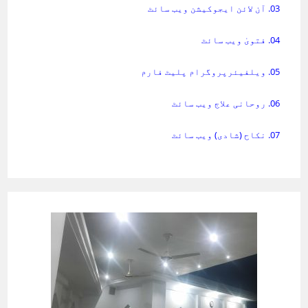
03. آن لائن ایجوکیشن ویب سائٹ
04. فتویٰ ویب سائٹ
05. ویلفیئرپروگرام پلیٹ فارم
06. روحانی علاج ویب سائٹ
07. نکاح (شادی) ویب سائٹ