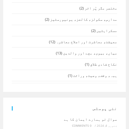
مختصر مگر پُر اثر
(2)
مدارس، سکولز، کالجز، یونیورسٹیز
(2)
مسکراہٹیں
(2)
معیشت، معاشرت اور اصلاح معاشرہ
(12)
میاں، بیوی، بچے اور والدین
(13)
نکاح شادی طلاق
(1)
ہبہ، وقف، وصیت، وراثت
(1)
نئی پوسٹس
سوال تو ہمارے ایمان کا ہے
جنوری 4, 2024
/
0 COMMENTS