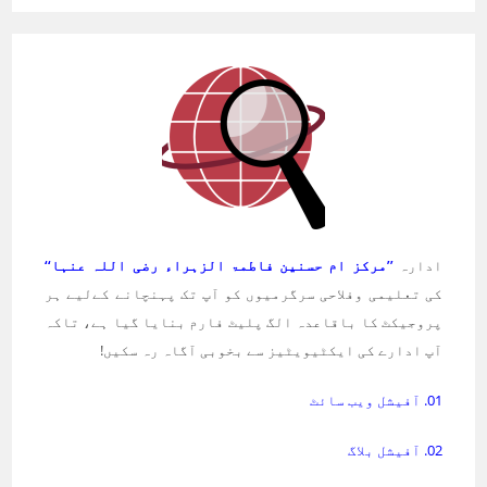
ادارہ
’’مرکز ام حسنین فاطمۃ الزہراء رضی اللہ عنہا‘‘
کی تعلیمی وفلاحی سرگرمیوں کو آپ تک پہنچانے کےلیے ہر
پروجیکٹ کا باقاعدہ الگ پلیٹ فارم بنایا گیا ہے، تاکہ
آپ ادارے کی ایکٹیویٹیز سے بخوبی آگاہ رہ سکیں!
01. آفیشل ویب سائٹ
02. آفیشل بلاگ