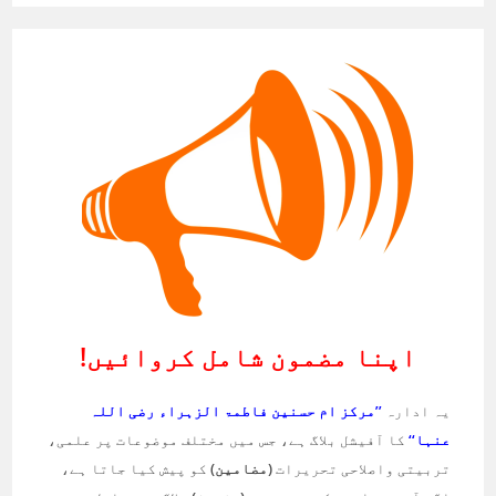
اپنا مضمون شامل کروائیں!
یہ ادارہ
’’مرکز ام حسنین فاطمۃ الزہراء رضی اللہ
عنہا‘‘
کا آفیشل بلاگ ہے، جس میں مختلف موضوعات پر علمی،
تربیتی واصلاحی تحریرات
(مضامین)
کو پیش کیا جاتا ہے،