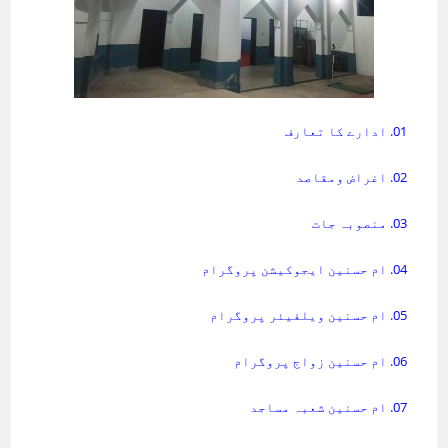
01. ادارے کا تعارف
02. اغراض ومقاصد
03. منصوبہ جات
04. ام حسنین ایجوکیشن پروگرام
05. ام حسنین ویلفیئر پروگرام
06. ام حسنین زواج پروگرام
07. ام حسنین شعبہ مساجد