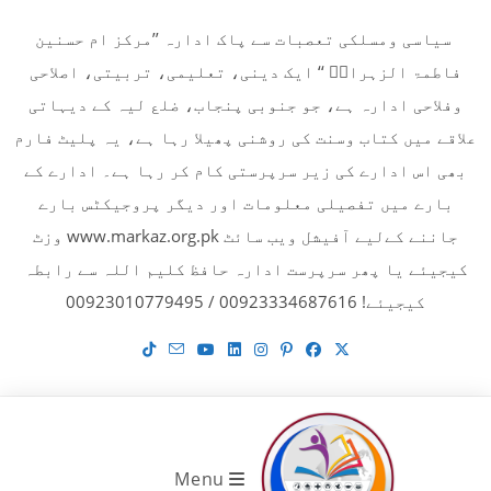
Ski
سیاسی ومسلکی تعصبات سے پاک ادارہ ’’مرکز ام حسنین
t
فاطمۃ الزہراءؓ ‘‘ ایک دینی، تعلیمی، تربیتی، اصلاحی
conten
وفلاحی ادارہ ہے، جو جنوبی پنجاب، ضلع لیہ کے دیہاتی
علاقے میں کتاب وسنت کی روشنی پھیلا رہا ہے، یہ پلیٹ فارم
بھی اس ادارے کی زیر سرپرستی کام کر رہا ہے۔ ادارے کے
بارے میں تفصیلی معلومات اور دیگر پروجیکٹس بارے
جاننے کےلیے آفیشل ویب سائٹ www.markaz.org.pk وزٹ
کیجیئے یا پھر سرپرست ادارہ حافظ کلیم اللہ سے رابطہ
کیجیئے! 00923334687616 / 00923010779495
Menu