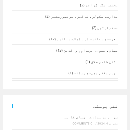
مختصر مگر پُر اثر
(2)
مدارس، سکولز، کالجز، یونیورسٹیز
(2)
مسکراہٹیں
(2)
معیشت، معاشرت اور اصلاح معاشرہ
(12)
میاں، بیوی، بچے اور والدین
(13)
نکاح شادی طلاق
(1)
ہبہ، وقف، وصیت، وراثت
(1)
نئی پوسٹس
سوال تو ہمارے ایمان کا ہے
جنوری 4, 2024
/
0 COMMENTS