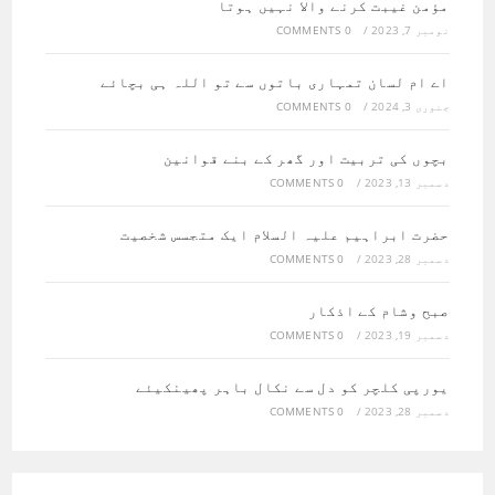
مؤمن غیبت کرنے والا نہیں ہوتا
نومبر 7, 2023
/
0 COMMENTS
اے ام لسان تمہاری باتوں سے تو اللہ ہی بچائے
جنوری 3, 2024
/
0 COMMENTS
بچوں کی تربیت اور گھر کے بنے قوانین
دسمبر 13, 2023
/
0 COMMENTS
حضرت ابراہیم علیہ السلام ایک متجسس شخصیت
دسمبر 28, 2023
/
0 COMMENTS
صبح وشام کے اذکار
دسمبر 19, 2023
/
0 COMMENTS
یورپی کلچر کو دل سے نکال باہر پھینکیئے
دسمبر 28, 2023
/
0 COMMENTS