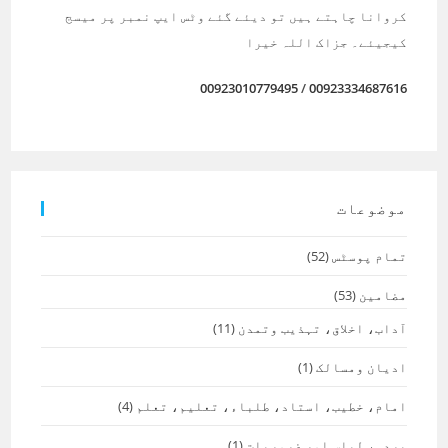
کروانا چاہتے ہیں تو دیئے گئے وٹس ایپ نمبر پر میسج
کیجیئے۔ جزاک اللہ خیرا
00923010779495
/
00923334687616
موضوعات
تمام پوسٹس
(52)
مضامین
(53)
آداب، اخلاق، تہذیب وتمدن
(11)
ادیان ومسالک
(1)
امام، خطیب، استاد، طلباء، تعلیم، تعلم
(4)
پردہ، لباس اور ضروریات
(1)