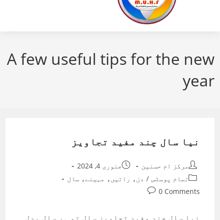
A few useful tips for the new
year
نیا سال چند مفید تجاویز
Post
Post
مرکز ام حسنین
جنوری 4, 2024
published:
author:
Post
تمام پوسٹس
/
دن، راتیں، مہینے، سال
category:
Post
0 Comments
comments:
نیا سال چند مفید تجاویز سال تو ہر سال بدل