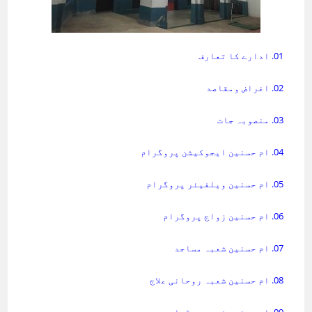
01. ادارے کا تعارف
02. اغراض ومقاصد
03. منصوبہ جات
04. ام حسنین ایجوکیشن پروگرام
05. ام حسنین ویلفیئر پروگرام
06. ام حسنین زواج پروگرام
07. ام حسنین شعبہ مساجد
08. ام حسنین شعبہ روحانی علاج