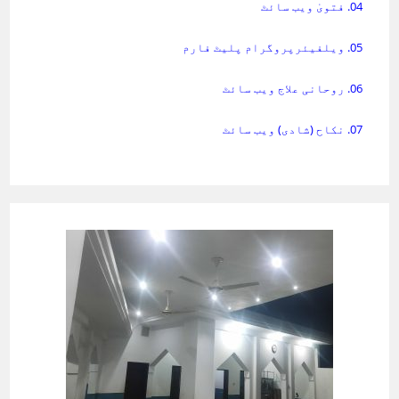
04. فتویٰ ویب سائٹ
05. ویلفیئرپروگرام پلیٹ فارم
06. روحانی علاج ویب سائٹ
07. نکاح (شادی) ویب سائٹ