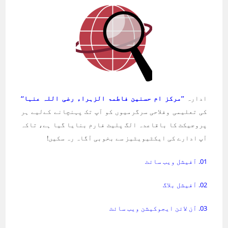
ادارہ
’’مرکز ام حسنین فاطمۃ الزہراء رضی اللہ عنہا‘‘
کی تعلیمی وفلاحی سرگرمیوں کو آپ تک پہنچانے کےلیے ہر
پروجیکٹ کا باقاعدہ الگ پلیٹ فارم بنایا گیا ہے، تاکہ
آپ ادارے کی ایکٹیویٹیز سے بخوبی آگاہ رہ سکیں!
01. آفیشل ویب سائٹ
02. آفیشل بلاگ
03. آن لائن ایجوکیشن ویب سائٹ