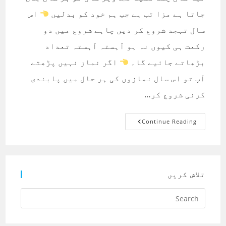
جاتا ہے مزا تب ہے جب ہم خود کو بدلیں
اس
سال تہجد شروع کر دیں چاہے شروع میں دو
رکعت ہی کیوں نہ ہو آہستہ آہستہ تعداد
بڑھاتے جائیے گا۔
اگر نماز نہیں پڑھتے
آپ تو اس سال نمازوں کی ہر حال میں پابندی
کرنی شروع کر…
نیا
Continue Reading
سال
چند
مفید
تجاویز
تلاش کریں