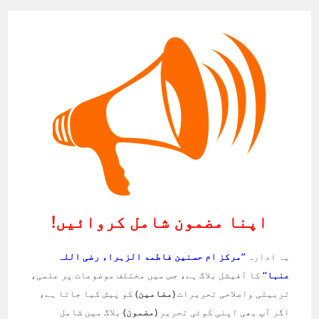
اپنا مضمون شامل کروائیں!
یہ ادارہ
’’مرکز ام حسنین فاطمۃ الزہراء رضی اللہ
عنہا‘‘
کا آفیشل بلاگ ہے، جس میں مختلف موضوعات پر علمی،
تربیتی واصلاحی تحریرات
(مضامین)
کو پیش کیا جاتا ہے،
اگر آپ بھی اپنی کوئی تحریر
(مضمون)
بلاگ میں شامل